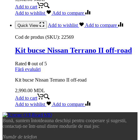
Add to cart
Add to wishlist
Add to compare
Add to wishlist
Add to compare
Quick View
Cod de produs (SKU):
22569
Kit bucse Nissan Terrano II off-road
Rated
0
out of 5
Fără evaluări
Kit bucse Nissan Terrano II off-road
2,990.00
MDL
Add to cart
Add to wishlist
Add to compare
Bună, suntem întotdeauna deschiși pentru cooperare și sugestii,
contactați-ne într-unul dintre modurile de mai jos:
Număr de telefon