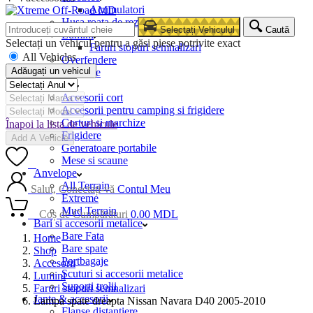
Acumulatori
Husa roata de rezerva
Selectați Vehiculul
Caută
Lumini
Selectați un vehicul pentru a găsi piese potrivite exact
Faruri stopuri semnalizari
All Vehicles
Overfendere
Adăugați un vehicul
Snorkele
Camping
Accesorii cort
Accesorii pentru camping si frigidere
Corturi si marchize
Înapoi la lista de vehicule
Frigidere
Add A Vehicle
Generatoare portabile
Mese si scaune
0
Anvelope
All Terrain
Salut, Conectați-vă
Contul Meu
Extreme
Mud Terrain
0
Coș de Cumpărături
0.00
MDL
Bari si accesorii metalice
Bare Fata
Home
Bare spate
Shop
Portbagaje
Accesorii
Scuturi si accesorii metalice
Lumini
Suporti trolii
Faruri stopuri semnalizari
Jante & accesorii
Lampa spate dreapta Nissan Navara D40 2005-2010
Flanse distantiere