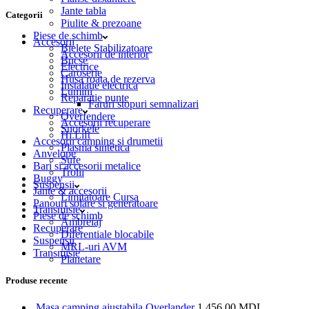
Jante tabla
Categorii
Piulite & prezoane
Piese de schimb
Accesorii
Bielete Stabilizatoare
Accesorii de interior
Bucse
Electrice
Caroserie
Husa roata de rezerva
Instalatie electrica
Lumini
Reparatie punte
Faruri stopuri semnalizari
Recuperare
Overfendere
Accesorii recuperare
Snorkele
Hi Lift
Accesorii camping si drumetii
Plasma sintetica
Anvelope
Sufe
Bari si accesorii metalice
Trolii
Buggy
Suspensii
Jante & accesorii
Limitatoare Cursa
Panouri solare si generatoare
Transmisie
Piese de schimb
Ambreiaj
Recuperare
Diferentiale blocabile
Suspensii
MRL-uri AVM
Transmisie
Planetare
Produse recente
Masa camping ajustabila Overlander
1,456.00
MDL