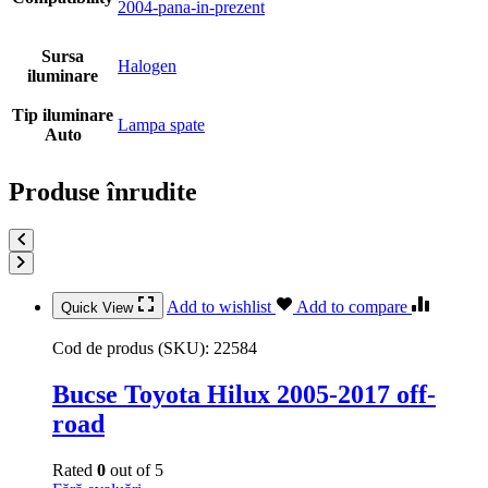
2004-pana-in-prezent
Sursa
Halogen
iluminare
Tip iluminare
Lampa spate
Auto
Produse înrudite
Add to wishlist
Add to compare
Quick View
Cod de produs (SKU):
22584
Bucse Toyota Hilux 2005-2017 off-
road
Rated
0
out of 5