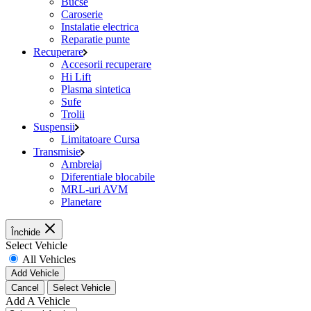
Bucse
Caroserie
Instalatie electrica
Reparatie punte
Recuperare
Accesorii recuperare
Hi Lift
Plasma sintetica
Sufe
Trolii
Suspensii
Limitatoare Cursa
Transmisie
Ambreiaj
Diferentiale blocabile
MRL-uri AVM
Planetare
Închide
Select Vehicle
All Vehicles
Add Vehicle
Cancel
Select Vehicle
Add A Vehicle