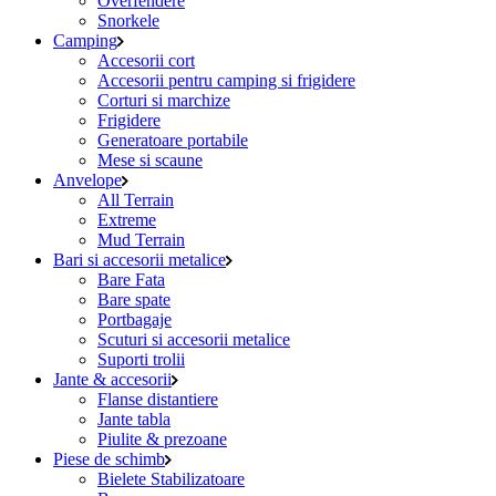
Overfendere
Snorkele
Camping
Accesorii cort
Accesorii pentru camping si frigidere
Corturi si marchize
Frigidere
Generatoare portabile
Mese si scaune
Anvelope
All Terrain
Extreme
Mud Terrain
Bari si accesorii metalice
Bare Fata
Bare spate
Portbagaje
Scuturi si accesorii metalice
Suporti trolii
Jante & accesorii
Flanse distantiere
Jante tabla
Piulite & prezoane
Piese de schimb
Bielete Stabilizatoare