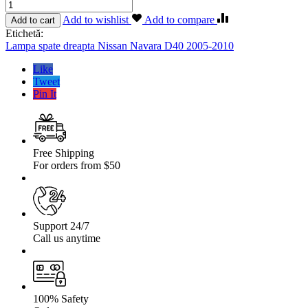
Cantitate
Lampa
Add to wishlist
Add to compare
Add to cart
spate
Etichetă:
dreapta
Lampa spate dreapta Nissan Navara D40 2005-2010
Nissan
Navara
Like
D40
Tweet
2005-
Pin It
2010
Free Shipping
For orders from $50
Support 24/7
Call us anytime
100% Safety