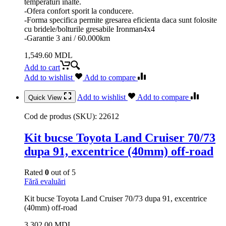
temperaturi inalte.
-Ofera confort sporit la conducere.
-Forma specifica permite gresarea eficienta daca sunt folosite
cu bridele/bolturile gresabile Ironman4x4
-Garantie 3 ani / 60.000km
1,549.60
MDL
Add to cart
Add to wishlist
Add to compare
Add to wishlist
Add to compare
Quick View
Cod de produs (SKU):
22612
Kit bucse Toyota Land Cruiser 70/73
dupa 91, excentrice (40mm) off-road
Rated
0
out of 5
Fără evaluări
Kit bucse Toyota Land Cruiser 70/73 dupa 91, excentrice
(40mm) off-road
3,302.00
MDL