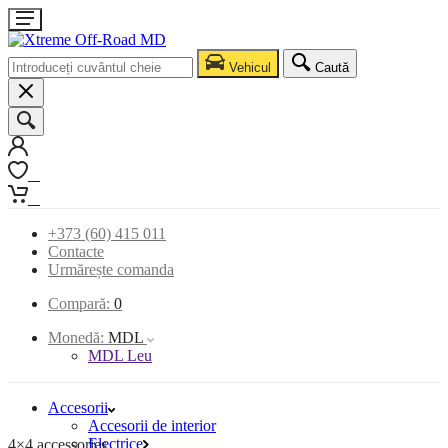
Vehicul
Caută
0
0
+373 (60) 415 011
Contacte
Urmărește comanda
Compară:
0
Monedă:
MDL
MDL Leu
Accesorii
Accesorii de interior
Electrice
4×4 accessories