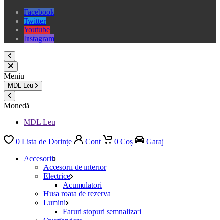
Facebook
Twitter
Youtube
Instagram
Meniu
MDL
Leu
Monedă
MDL Leu
0
Lista de Dorințe
Cont
0
Coș
Garaj
Accesorii
Accesorii de interior
Electrice
Acumulatori
Husa roata de rezerva
Lumini
Faruri stopuri semnalizari