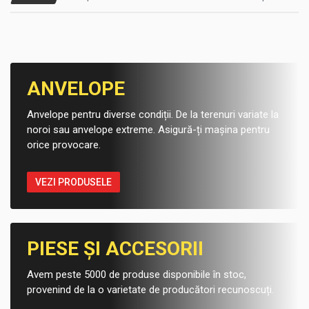
ANVELOPE
Anvelope pentru diverse condiții. De la terenuri variate la
noroi sau anvelope extreme. Asigură-ți mașina pentru
orice provocare.
VEZI PRODUSELE
PIESE ȘI ACCESORII
Avem peste 5000 de produse disponibile în stoc,
provenind de la o varietate de producători recunoscuți.