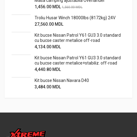
Masa camping ajustabila Overlander
1,456.00
MDL
1,560.00
MDL
Troliu Husar Winch 18000lbs (8172kg) 24V
27,560.00
MDL
Kit bucse Nissan Patrol Y61 GU3 3.0 standard
cu bucse caster metalice off-road
4,134.00
MDL
Kit bucse Nissan Patrol Y61 GU3 3.0 standard
cu bucse caster metalice+stabiliz. off-road
4,440.80
MDL
Kit bucse Nissan Navara D40
3,484.00
MDL