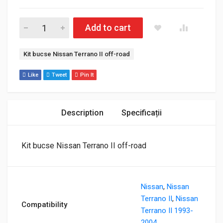
Cantitate Kit bucse Nissan Terrano II off-road
Add to cart
Etichetă:
Kit bucse Nissan Terrano II off-road
Like
Tweet
Pin It
Description
Specificații
Kit bucse Nissan Terrano II off-road
Nissan
,
Nissan
Terrano II
,
Nissan
Compatibility
Terrano II 1993-
2004