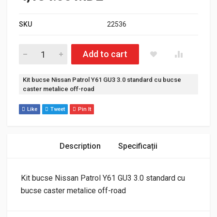
SKU
22536
Cantitate Kit bucse Nissan Patrol Y61 GU3 3.0 standard cu bu
Add to cart
Etichetă:
Kit bucse Nissan Patrol Y61 GU3 3.0 standard cu bucse
caster metalice off-road
Like
Tweet
Pin It
Description
Specificații
Kit bucse Nissan Patrol Y61 GU3 3.0 standard cu
bucse caster metalice off-road