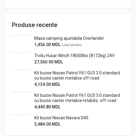
Produse recente
Masa camping ajustabila Overlander
1,456.00
MDL
1,560.00
MDL
Troliu Husar Winch 18000lbs (8172kg) 24V
27,560.00
MDL
Kit bucse Nissan Patrol Y61 GU3 3.0 standard
cu bucse caster metalice off-road
4,134.00
MDL
Kit bucse Nissan Patrol Y61 GU3 3.0 standard
cu bucse caster metalice+stabiliz. off-road
4,440.80
MDL
Kit bucse Nissan Navara D40
3,484.00
MDL