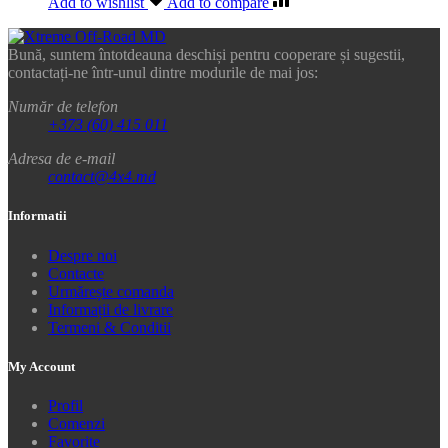
Add to wishlist
Add to compare
Bună, suntem întotdeauna deschiși pentru cooperare și sugestii,
contactați-ne într-unul dintre modurile de mai jos:
Număr de telefon
+373 (60) 415 011
Adresa de e-mail
contact@4x4.md
Informatii
Despre noi
Contacte
Urmărește comanda
Informații de livrare
Termeni & Conditii
My Account
Profil
Comenzi
Favorite