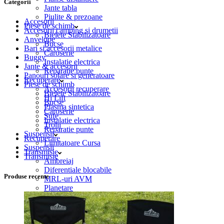
Categorii
Jante tabla
Piulite & prezoane
Accesorii
Piese de schimb
Accesorii camping si drumetii
Bielete Stabilizatoare
Anvelope
Bucse
Bari si accesorii metalice
Caroserie
Buggy
Instalatie electrica
Jante & accesorii
Reparatie punte
Panouri solare si generatoare
Recuperare
Piese de schimb
Accesorii recuperare
Bielete Stabilizatoare
Hi Lift
Bucse
Plasma sintetica
Caroserie
Sufe
Instalatie electrica
Trolii
Reparatie punte
Suspensii
Recuperare
Limitatoare Cursa
Suspensii
Transmisie
Transmisie
Ambreiaj
Diferentiale blocabile
Produse recente
MRL-uri AVM
Planetare