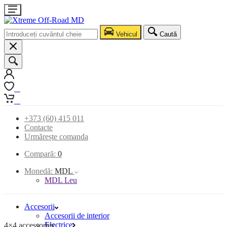
Vehicul
Caută
0
0
+373 (60) 415 011
Contacte
Urmărește comanda
Compară:
0
Monedă:
MDL
MDL Leu
Accesorii
Accesorii de interior
Electrice
4×4 accessories