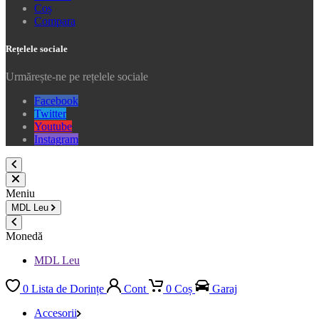
Coș
Compara
Rețelele sociale
Urmărește-ne pe rețelele sociale
Facebook
Twitter
Youtube
Instagram
Meniu
MDL
Leu
Monedă
MDL Leu
0
Lista de Dorințe
Cont
0
Coș
Garaj
Accesorii