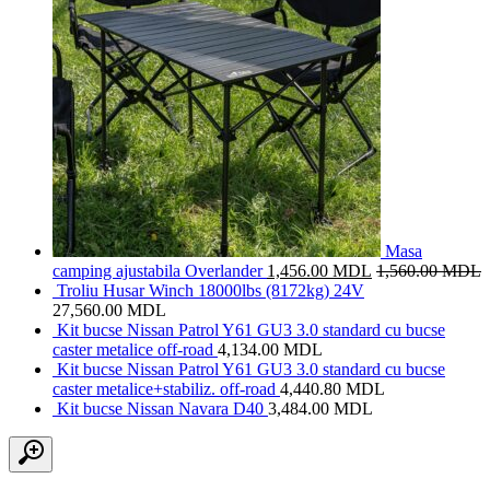
Masa
camping ajustabila Overlander
1,456.00
MDL
1,560.00
MDL
Troliu Husar Winch 18000lbs (8172kg) 24V
27,560.00
MDL
Kit bucse Nissan Patrol Y61 GU3 3.0 standard cu bucse
caster metalice off-road
4,134.00
MDL
Kit bucse Nissan Patrol Y61 GU3 3.0 standard cu bucse
caster metalice+stabiliz. off-road
4,440.80
MDL
Kit bucse Nissan Navara D40
3,484.00
MDL