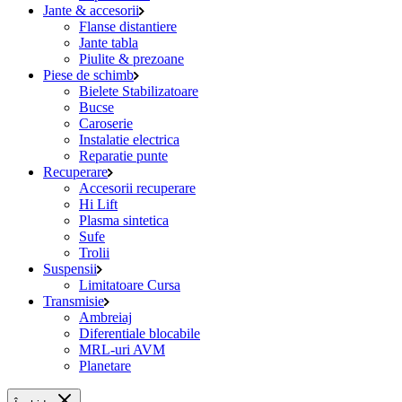
Jante & accesorii
Flanse distantiere
Jante tabla
Piulite & prezoane
Piese de schimb
Bielete Stabilizatoare
Bucse
Caroserie
Instalatie electrica
Reparatie punte
Recuperare
Accesorii recuperare
Hi Lift
Plasma sintetica
Sufe
Trolii
Suspensii
Limitatoare Cursa
Transmisie
Ambreiaj
Diferentiale blocabile
MRL-uri AVM
Planetare