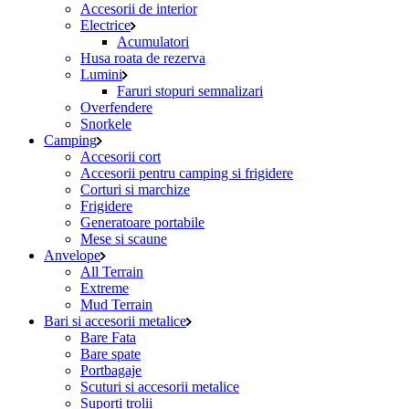
Accesorii de interior
Electrice
Acumulatori
Husa roata de rezerva
Lumini
Faruri stopuri semnalizari
Overfendere
Snorkele
Camping
Accesorii cort
Accesorii pentru camping si frigidere
Corturi si marchize
Frigidere
Generatoare portabile
Mese si scaune
Anvelope
All Terrain
Extreme
Mud Terrain
Bari si accesorii metalice
Bare Fata
Bare spate
Portbagaje
Scuturi si accesorii metalice
Suporti trolii