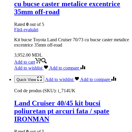
cu bucse caster metalice excentrice
35mm off-road
Rated
0
out of 5
Fără evaluări
Kit bucse Toyota Land Cruiser 70/73 cu bucse caster metalice
excentrice 35mm off-road
3,952.00
MDL
Add to cart
Add to wishlist
Add to compare
Add to wishlist
Add to compare
Quick View
Cod de produs (SKU):
i_714UK
Land Cruiser 40/45 kit bucsi
poliuretan pt arcuri fata / spate
IRONMAN
Rated
0
out of 5