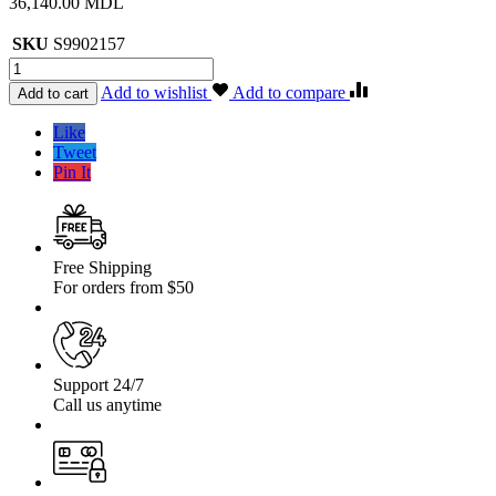
36,140.00
MDL
SKU
S9902157
Cantitate
Diferential
Add to wishlist
Add to compare
Add to cart
blocabil
ATOM
Like
Nissan
Tweet
Patrol
Pin It
Y60/Y61
Spate
33
caneluri
Free Shipping
For orders from $50
Support 24/7
Call us anytime