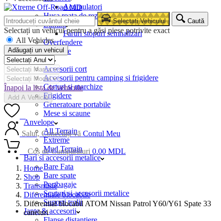
Acumulatori
Husa roata de rezerva
Selectați Vehiculul
Caută
Lumini
Selectați un vehicul pentru a găsi piese potrivite exact
Faruri stopuri semnalizari
All Vehicles
Overfendere
Adăugați un vehicul
Snorkele
Camping
Accesorii cort
Accesorii pentru camping si frigidere
Corturi si marchize
Înapoi la lista de vehicule
Frigidere
Add A Vehicle
Generatoare portabile
Mese si scaune
0
Anvelope
All Terrain
Salut, Conectați-vă
Contul Meu
Extreme
Mud Terrain
0
Coș de Cumpărături
0.00
MDL
Bari si accesorii metalice
Bare Fata
Home
Bare spate
Shop
Portbagaje
Transmisie
Scuturi si accesorii metalice
Diferentiale blocabile
Suporti trolii
Diferential blocabil ATOM Nissan Patrol Y60/Y61 Spate 33
Jante & accesorii
caneluri
Flanse distantiere