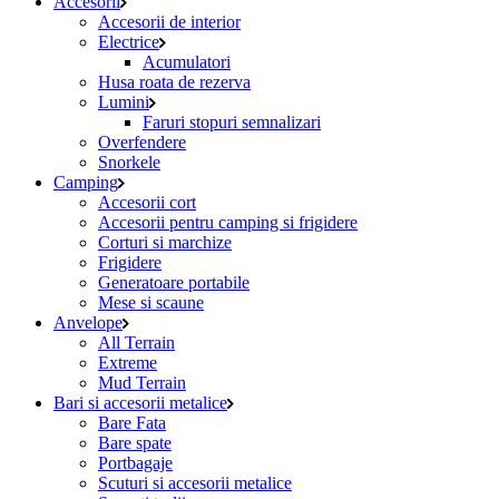
Accesorii
Accesorii de interior
Electrice
Acumulatori
Husa roata de rezerva
Lumini
Faruri stopuri semnalizari
Overfendere
Snorkele
Camping
Accesorii cort
Accesorii pentru camping si frigidere
Corturi si marchize
Frigidere
Generatoare portabile
Mese si scaune
Anvelope
All Terrain
Extreme
Mud Terrain
Bari si accesorii metalice
Bare Fata
Bare spate
Portbagaje
Scuturi si accesorii metalice