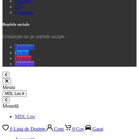
Favorite
Coș
Compara
Rețelele sociale
Urmărește-ne pe rețelele sociale
Facebook
Twitter
Youtube
Instagram
Meniu
MDL
Leu
Monedă
MDL Leu
0
Lista de Dorințe
Cont
0
Coș
Garaj