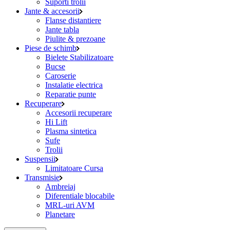
Suporti trolii
Jante & accesorii
Flanse distantiere
Jante tabla
Piulite & prezoane
Piese de schimb
Bielete Stabilizatoare
Bucse
Caroserie
Instalatie electrica
Reparatie punte
Recuperare
Accesorii recuperare
Hi Lift
Plasma sintetica
Sufe
Trolii
Suspensii
Limitatoare Cursa
Transmisie
Ambreiaj
Diferentiale blocabile
MRL-uri AVM
Planetare