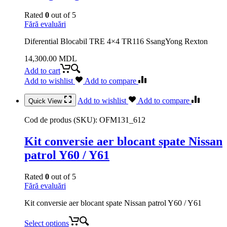
Rated
0
out of 5
Fără evaluări
Diferential Blocabil TRE 4×4 TR116 SsangYong Rexton
14,300.00
MDL
Add to cart
Add to wishlist
Add to compare
Add to wishlist
Add to compare
Quick View
Cod de produs (SKU):
OFM131_612
Kit conversie aer blocant spate Nissan
patrol Y60 / Y61
Rated
0
out of 5
Fără evaluări
Kit conversie aer blocant spate Nissan patrol Y60 / Y61
Select options