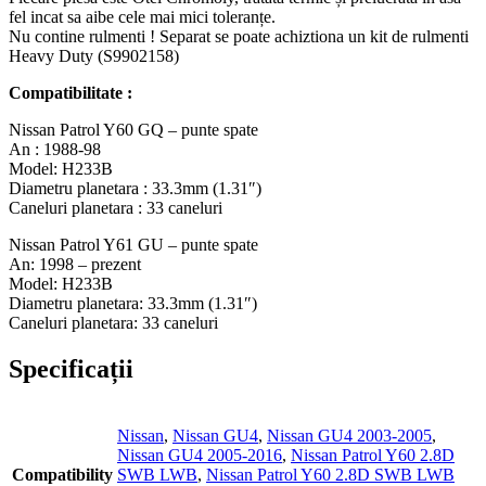
fel incat sa aibe cele mai mici toleranțe.
Nu contine rulmenti ! Separat se poate achiztiona un kit de rulmenti
Heavy Duty (S9902158)
Compatibilitate :
Nissan Patrol Y60 GQ – punte spate
An : 1988-98
Model: H233B
Diametru planetara : 33.3mm (1.31″)
Caneluri planetara : 33 caneluri
Nissan Patrol Y61 GU – punte spate
An: 1998 – prezent
Model: H233B
Diametru planetara: 33.3mm (1.31″)
Caneluri planetara: 33 caneluri
Specificații
Nissan
,
Nissan GU4
,
Nissan GU4 2003-2005
,
Nissan GU4 2005-2016
,
Nissan Patrol Y60 2.8D
Compatibility
SWB LWB
,
Nissan Patrol Y60 2.8D SWB LWB