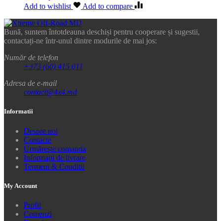
Add to wishlist
Add to compare
Bună, suntem întotdeauna deschiși pentru cooperare și sugestii,
contactați-ne într-unul dintre modurile de mai jos:
Număr de telefon
+373 (60) 415 011
Adresa de e-mail
contact@4x4.md
Informatii
Despre noi
Contacte
Urmărește comanda
Informații de livrare
Termeni & Conditii
My Account
Profil
Comenzi