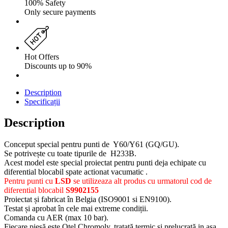
100% Safety
Only secure payments
Hot Offers
Discounts up to 90%
Description
Specificații
Description
Conceput special pentru punti de Y60/Y61 (GQ/GU).
Se potrivește cu toate tipurile de H233B.
Acest model este special proiectat pentru punti deja echipate cu
diferential blocabil spate actionat vacumatic .
Pentru punti cu
LSD
se utilizeaza alt produs cu urmatorul cod de
diferential blocabil
S9902155
Proiectat și fabricat în Belgia (ISO9001 si EN9100).
Testat și aprobat în cele mai extreme condiții.
Comanda cu AER (max 10 bar).
Fiecare piesă este Otel Chromoly, tratată termic și prelucrată in asa