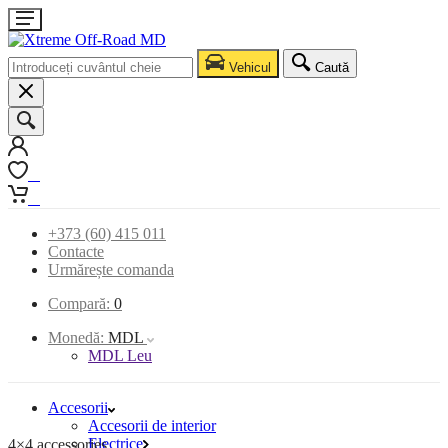
Vehicul
Caută
0
0
+373 (60) 415 011
Contacte
Urmărește comanda
Compară:
0
Monedă:
MDL
MDL Leu
Accesorii
Accesorii de interior
Electrice
4×4 accessories