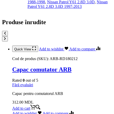
1988-1998
,
Nissan Patrol Y61 2.8D 3.0D
,
Nissan
Patrol Y61 2.8D 3.0D 1997-2013
Produse înrudite
Add to wishlist
Add to compare
Quick View
Cod de produs (SKU):
ARB-RD180212
Capac comutator ARB
Rated
0
out of 5
Fără evaluări
Capac pentru comutatorul ARB
312.00
MDL
Add to cart
Add to wishlist
Add to compare