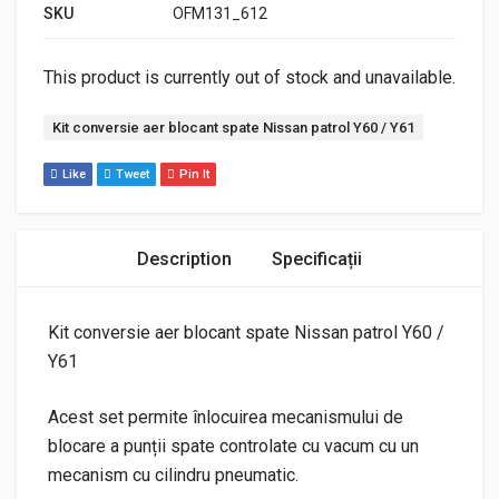
SKU
OFM131_612
This product is currently out of stock and unavailable.
Etichetă:
Kit conversie aer blocant spate Nissan patrol Y60 / Y61
Like
Tweet
Pin It
Description
Specificații
Kit conversie aer blocant spate Nissan patrol Y60 /
Y61
Acest set permite înlocuirea mecanismului de
blocare a punții spate controlate cu vacum cu un
mecanism cu cilindru pneumatic.