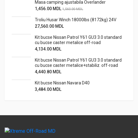
Masa camping ajustabila Overlander
1,456.00
MDL
1,560.00
MDL
Troliu Husar Winch 18000lbs (8172kg) 24V
27,560.00
MDL
Kit bucse Nissan Patrol Y61 GU3 3.0 standard
cu bucse caster metalice off-road
4,134.00
MDL
Kit bucse Nissan Patrol Y61 GU3 3.0 standard
cu bucse caster metalice+stabiliz. off-road
4,440.80
MDL
Kit bucse Nissan Navara D40
3,484.00
MDL