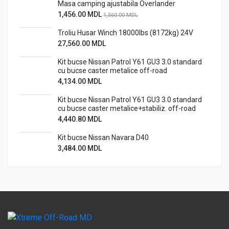
Masa camping ajustabila Overlander
1,456.00
MDL
1,560.00
MDL
Troliu Husar Winch 18000lbs (8172kg) 24V
27,560.00
MDL
Kit bucse Nissan Patrol Y61 GU3 3.0 standard
cu bucse caster metalice off-road
4,134.00
MDL
Kit bucse Nissan Patrol Y61 GU3 3.0 standard
cu bucse caster metalice+stabiliz. off-road
4,440.80
MDL
Kit bucse Nissan Navara D40
3,484.00
MDL