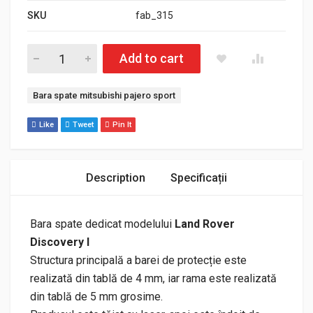
SKU
fab_315
Cantitate Bara spate OFF ROAD Land Rover Discovery I
Add to cart
Etichetă:
Bara spate mitsubishi pajero sport
Like
Tweet
Pin It
Description
Specificații
Bara spate dedicat modelului
Land Rover
Discovery I
Structura principală a barei de protecție este
realizată din tablă de 4 mm, iar rama este realizată
din tablă de 5 mm grosime.