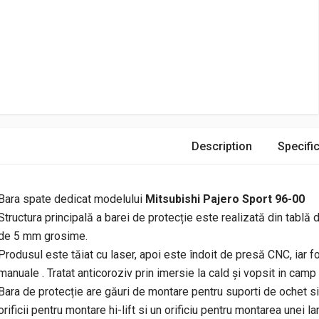
Description
Specific
Bara spate dedicat modelului
Mitsubishi Pajero Sport 96-00
Structura principală a barei de protecție este realizată din tablă 
de 5 mm grosime.
Produsul este tăiat cu laser, apoi este îndoit de presă CNC, iar for
manuale . Tratat anticoroziv prin imersie la cald și vopsit in camp 
Bara de protecție are găuri de montare pentru suporti de ochet si
orificii pentru montare hi-lift si un orificiu pentru montarea unei l