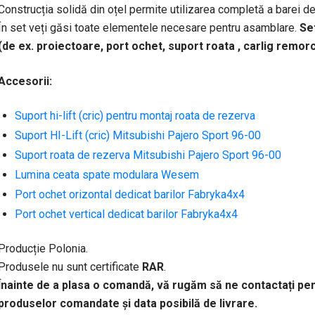
Construcția solidă din oțel permite utilizarea completă a barei de 
În set veți găsi toate elementele necesare pentru asamblare.
Se
(de ex. proiectoare, port ochet, suport roata , carlig remorc
Accesorii:
Suport hi-lift (cric) pentru montaj roata de rezerva
Suport HI-Lift (cric) Mitsubishi Pajero Sport 96-00
Suport roata de rezerva Mitsubishi Pajero Sport 96-00
Lumina ceata spate modulara Wesem
Port ochet orizontal dedicat barilor Fabryka4x4
Port ochet vertical dedicat barilor Fabryka4x4
Producție Polonia.
Produsele nu sunt certificate
RAR
.
Înainte de a plasa o comandă, vă rugăm să ne contactați pen
produselor comandate și data posibilă de livrare.