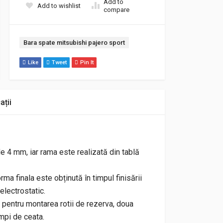
Add to
Add to wishlist
compare
Etichetă:
Bara spate mitsubishi pajero sport
Like
Tweet
Pin It
ații
de 4 mm, iar rama este realizată din tablă
ma finala este obținută în timpul finisării
electrostatic.
 pentru montarea rotii de rezerva, doua
ampi de ceata.