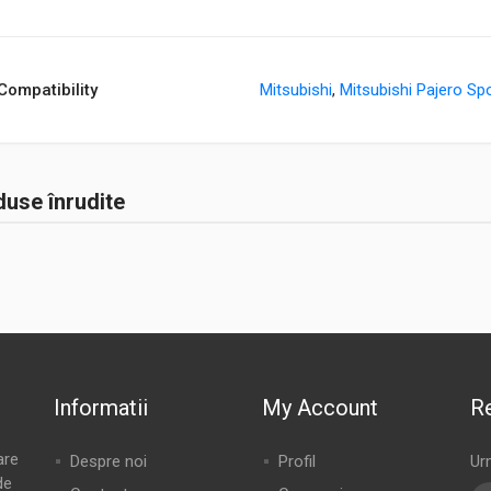
Compatibility
Mitsubishi
,
Mitsubishi Pajero Sp
use înrudite
Informatii
My Account
Re
are
Despre noi
Profil
Ur
de