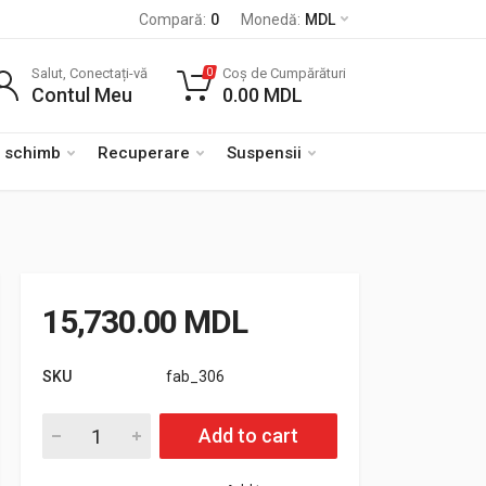
Compară:
0
Monedă:
MDL
Salut, Conectați-vă
Coș de Cumpărături
0
Contul Meu
0.00
MDL
e schimb
Recuperare
Suspensii
15,730.00
MDL
SKU
fab_306
Cantitate Bara spate OFF ROAD Mitsubishi Pajero Sport 96-00
Add to cart