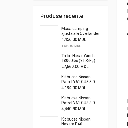
Produse recente
Masa camping
ajustabila Overlander
1,456.00
MDL
1,560.00
MDL
Troliu Husar Winch
18000lbs (8172kg)
24V
27,560.00
MDL
Kit bucse Nissan
Patrol Y61 GU3 3.0
standard cu bucse
4,134.00
MDL
caster metalice off-
road
Kit bucse Nissan
Patrol Y61 GU3 3.0
standard cu bucse
4,440.80
MDL
caster
metalice+stabiliz.
Kit bucse Nissan
off-road
Navara D40