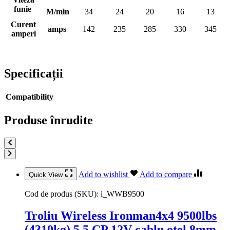
funie
M/min
34
24
20
16
13
Curent
amps
142
235
285
330
345
amperi
Specificații
Compatibility
Produse înrudite
Add to wishlist
Add to compare
Quick View
Cod de produs (SKU):
i_WWB9500
Troliu Wireless Ironman4x4 9500lbs
(4310kg) 5.5 CP 12V cablu otel 8mm