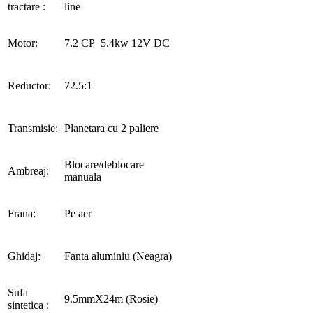
tractare :
line
Motor:
7.2 CP 5.4kw 12V DC
Reductor:
72.5:1
Transmisie:
Planetara cu 2 paliere
Blocare/deblocare
Ambreaj:
manuala
Frana:
Pe aer
Ghidaj:
Fanta aluminiu (Neagra)
Sufa
9.5mmX24m (Rosie)
sintetica :