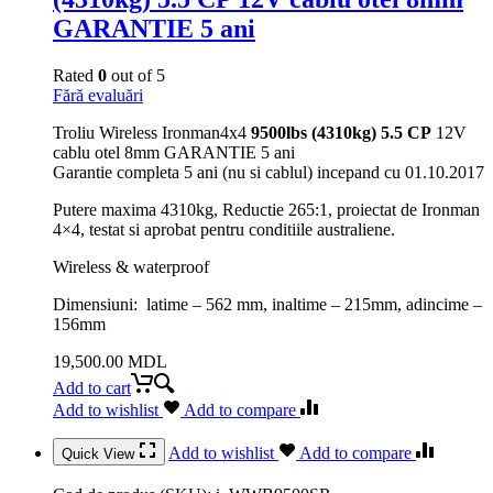
GARANTIE 5 ani
Rated
0
out of 5
Fără evaluări
Troliu Wireless Ironman4x4
9500lbs (4310kg) 5.5 CP
12V
cablu otel 8mm GARANTIE 5 ani
Garantie completa 5 ani (nu si cablul) incepand cu 01.10.2017
Putere maxima 4310kg, Reductie 265:1, proiectat de Ironman
4×4, testat si aprobat pentru conditiile australiene.
Wireless & waterproof
Dimensiuni: latime – 562 mm, inaltime – 215mm, adincime –
156mm
19,500.00
MDL
Add to cart
Add to wishlist
Add to compare
Add to wishlist
Add to compare
Quick View