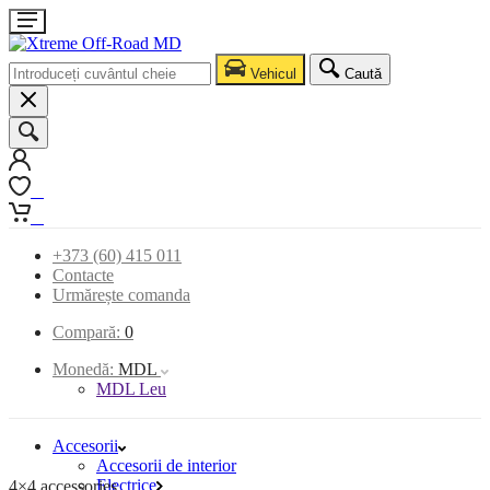
Vehicul
Caută
0
0
+373 (60) 415 011
Contacte
Urmărește comanda
Compară:
0
Monedă:
MDL
MDL Leu
Accesorii
Accesorii de interior
Electrice
4×4 accessories