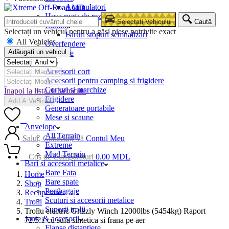
Acumulatori
Husa roata de rezerva
Selectați Vehiculul
Caută
Lumini
Selectați un vehicul pentru a găsi piese potrivite exact
Faruri stopuri semnalizari
All Vehicles
Overfendere
Adăugați un vehicul
Snorkele
Camping
Accesorii cort
Accesorii pentru camping si frigidere
Corturi si marchize
Înapoi la lista de vehicule
Frigidere
Add A Vehicle
Generatoare portabile
Mese si scaune
0
Anvelope
All Terrain
Salut, Conectați-vă
Contul Meu
Extreme
Mud Terrain
0
Coș de Cumpărături
0.00
MDL
Bari si accesorii metalice
Bare Fata
Home
Bare spate
Shop
Portbagaje
Recuperare
Scuturi si accesorii metalice
Trolii
Suporti trolii
Troliu electric Grizzly Winch 12000lbs (5454kg) Raport
Jante & accesorii
72.5:1 cu sufa sintetica si frana pe aer
Flanse distantiere