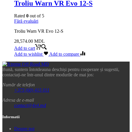
Troliu Warn VR Evo 12-S
Rated
0
out of 5
Fără evaluări
Troliu Warn VR Evo 12-S
28,574.00
MDL
Add to cart
Add to wishlist
Add to compare
Bună, suntem întotdeauna deschiși pentru cooperare și sugestii,
contactați-ne într-unul dintre modurile de mai jos:
Număr de telefon
+373 (60) 415 011
Adresa de e-mail
contact@4x4.md
Informatii
Despre noi