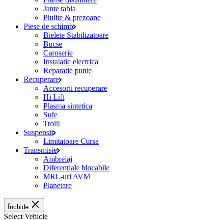
Jante tabla
Piulite & prezoane
Piese de schimb
Bielete Stabilizatoare
Bucse
Caroserie
Instalatie electrica
Reparatie punte
Recuperare
Accesorii recuperare
Hi Lift
Plasma sintetica
Sufe
Trolii
Suspensii
Limitatoare Cursa
Transmisie
Ambreiaj
Diferentiale blocabile
MRL-uri AVM
Planetare
Închide
Select Vehicle