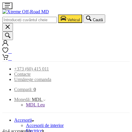
Vehicul
Caută
0
0
+373 (60) 415 011
Contacte
Urmărește comanda
Compară:
0
Monedă:
MDL
MDL Leu
Accesorii
Accesorii de interior
Electrice
4×4 accessories