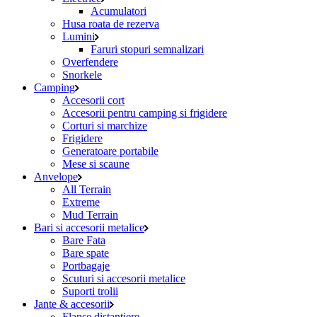
Acumulatori
Husa roata de rezerva
Lumini
Faruri stopuri semnalizari
Overfendere
Snorkele
Camping
Accesorii cort
Accesorii pentru camping si frigidere
Corturi si marchize
Frigidere
Generatoare portabile
Mese si scaune
Anvelope
All Terrain
Extreme
Mud Terrain
Bari si accesorii metalice
Bare Fata
Bare spate
Portbagaje
Scuturi si accesorii metalice
Suporti trolii
Jante & accesorii
Flanse distantiere