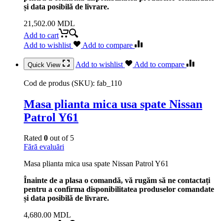
și data posibilă de livrare.
21,502.00
MDL
Add to cart
Add to wishlist
Add to compare
Add to wishlist
Add to compare
Quick View
Cod de produs (SKU):
fab_110
Masa plianta mica usa spate Nissan
Patrol Y61
Rated
0
out of 5
Fără evaluări
Masa plianta mica usa spate Nissan Patrol Y61
Înainte de a plasa o comandă, vă rugăm să ne contactați
pentru a confirma disponibilitatea produselor comandate
și data posibilă de livrare.
4,680.00
MDL