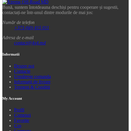
Bună, suntem întotdeauna deschiși pentru cooperare și sugestii,
contactați-ne într-unul dintre modurile de mai jos:
Număr de telefon
+373 (60) 415 011
Adresa de e-mail
contact@4x4.md
Informatii
Despre noi
Contacte
Urmărește comanda
Informații de livrare
Termeni & Conditii
My Account
Profil
Comenzi
Favorite
Coș
Compara