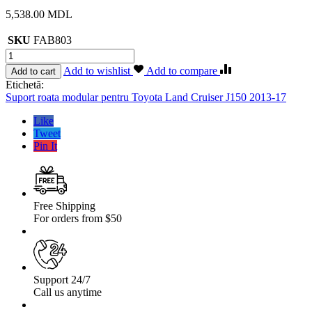
5,538.00
MDL
SKU
FAB803
Cantitate
Suport
Add to wishlist
Add to compare
Add to cart
roata
Etichetă:
modular
Suport roata modular pentru Toyota Land Cruiser J150 2013-17
pentru
Toyota
Like
Land
Tweet
Cruiser
Pin It
J150
2013-
17
Free Shipping
For orders from $50
Support 24/7
Call us anytime