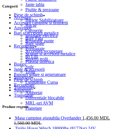
Jante tabla
Categorii
Piulite & prezoane
Piese de schimb
Accesorii
Bielete Stabilizatoare
Accesorii camping si drumetii
Bucse
Anvelope
Caroserie
Bari si accesorii metalice
Instalatie electrica
Bare Fata
Reparatie punte
Bare spate
Recuperare
Portbagaje
Accesorii recuperare
Scuturi si accesorii metalice
Hi Lift
Suporti trolii
Plasma sintetica
Buggy
Sufe
Jante & accesorii
Trolii
Panouri solare si generatoare
Suspensii
Piese de schimb
Limitatoare Cursa
Recuperare
Transmisie
Suspensii
Ambreiaj
Transmisie
Diferentiale blocabile
MRL-uri AVM
Produse recente
Planetare
Masa camping ajustabila Overlander
1,456.00
MDL
1,560.00
MDL
Troliu Husar Winch 18000lbs (8172kg) 24V