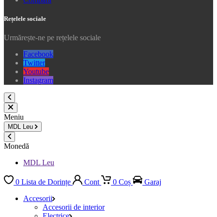
Rețelele sociale
Urmărește-ne pe rețelele sociale
Facebook
Twitter
Youtube
Instagram
Meniu
MDL
Leu
Monedă
MDL Leu
0
Lista de Dorințe
Cont
0
Coș
Garaj
Accesorii
Accesorii de interior
Electrice