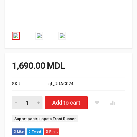
1,690.00
MDL
SKU
gt_RRAC024
Cantitate Suport pentru lopata Front Runner
Add to cart
Etichetă:
Suport pentru lopata Front Runner
Like
Tweet
Pin It