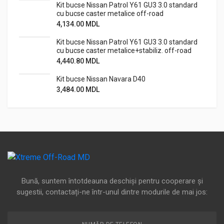
Kit bucse Nissan Patrol Y61 GU3 3.0 standard
cu bucse caster metalice off-road
4,134.00
MDL
Kit bucse Nissan Patrol Y61 GU3 3.0 standard
cu bucse caster metalice+stabiliz. off-road
4,440.80
MDL
Kit bucse Nissan Navara D40
3,484.00
MDL
Bună, suntem întotdeauna deschiși pentru cooperare și
sugestii, contactați-ne într-unul dintre modurile de mai jos: