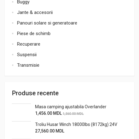
Buggy
Jante & accesorii
Panouri solare si generatoare
Piese de schimb
Recuperare
Suspensii
Transmisie
Produse recente
Masa camping ajustabila Overlander
1,456.00
MDL
1,560.00
MDL
Troliu Husar Winch 18000lbs (8172kg) 24V
27,560.00
MDL