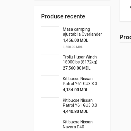
Produse recente
Masa camping
ajustabila Overlander
Prod
1,456.00
MDL
1,560.00
MDL
Troliu Husar Winch
18000lbs (8172kg)
24V
27,560.00
MDL
Kit bucse Nissan
Patrol Y61 GU3 3.0
standard cu bucse
4,134.00
MDL
caster metalice off-
road
Kit bucse Nissan
Patrol Y61 GU3 3.0
standard cu bucse
4,440.80
MDL
caster
metalice+stabiliz.
Kit bucse Nissan
off-road
Navara D40