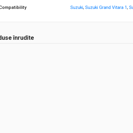
Compatibility
Suzuki
,
Suzuki Grand Vitara 1
,
S
use înrudite