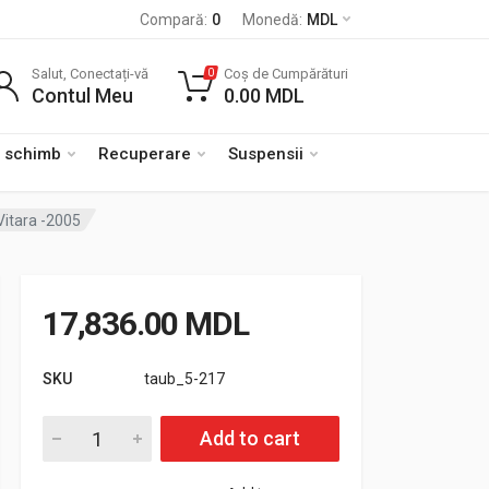
Compară:
0
Monedă:
MDL
Salut, Conectați-vă
Coș de Cumpărături
0
Contul Meu
0.00
MDL
e schimb
Recuperare
Suspensii
Vitara -2005
17,836.00
MDL
SKU
taub_5-217
Cantitate Suport de montaj plug pentru Suzuki Grand Vitara -2
Add to cart