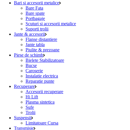
Bari si accesorii metalice
Bare Fata
Bare spate
Portbagaje
Scuturi si accesorii metalice
Suporti trolii
Jante & accesorii
Flanse distantiere
Jante tabla
Piulite & prezoane
Piese de schimb
Bielete Stabilizatoare
Bucse
Caroserie
Instalatie electrica
Reparatie punte
Recuperare
Accesorii recuperare
Hi Lift
Plasma sintetica
Sufe
Trolii
Suspensii
Limitatoare Cursa
Transmisie