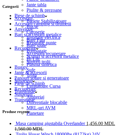
Jante tabla
Categorii
Piulite & prezoane
Piese de schimb
Accesorii
Bielete Stabilizatoare
Accesorii camping si drumetii
Bucse
Anvelope
Caroserie
Bari si accesorii metalice
Instalatie electrica
Bare Fata
Reparatie punte
Bare spate
Recuperare
Portbagaje
Accesorii recuperare
Scuturi si accesorii metalice
Hi Lift
Suporti trolii
Plasma sintetica
Buggy
Sufe
Jante & accesorii
Trolii
Panouri solare si generatoare
Suspensii
Piese de schimb
Limitatoare Cursa
Recuperare
Transmisie
Suspensii
Ambreiaj
Transmisie
Diferentiale blocabile
MRL-uri AVM
Produse recente
Planetare
Masa camping ajustabila Overlander
1,456.00
MDL
1,560.00
MDL
Troliu Husar Winch 18000lbs (8172kg) 24V