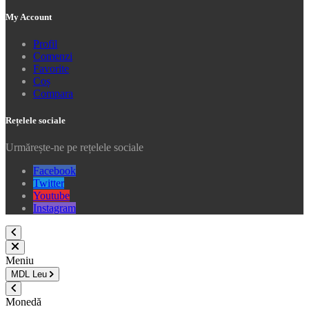
My Account
Profil
Comenzi
Favorite
Coș
Compara
Rețelele sociale
Urmărește-ne pe rețelele sociale
Facebook
Twitter
Youtube
Instagram
Meniu
MDL
Leu
Monedă