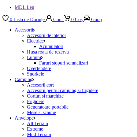
MDL Leu
0
Lista de Dorințe
Cont
0
Coș
Garaj
Accesorii
Accesorii de interior
Electrice
Acumulatori
Husa roata de rezerva
Lumini
Faruri stopuri semnalizari
Overfendere
Snorkele
Camping
Accesorii cort
Accesorii pentru camping si frigidere
Corturi si marchize
Frigidere
Generatoare portabile
Mese si scaune
Anvelope
All Terrain
Extreme
Mud Terrain