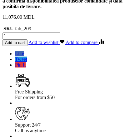
a confirma disponibilitatea produselor comandate și data
posibilă de livrare.
11,076.00
MDL
SKU
fab_209
Cantitate
Suport
Add to wishlist
Add to compare
Add to cart
canistra
combustibil
Like
30L
Tweet
Toyota
Pin It
Land
Cruiser
J100
98-
07
Free Shipping
For orders from $50
Support 24/7
Call us anytime