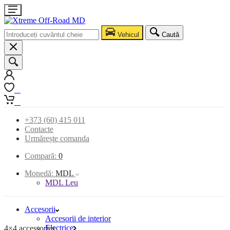
Vehicul
Caută
0
0
+373 (60) 415 011
Contacte
Urmărește comanda
Compară:
0
Monedă:
MDL
MDL Leu
Accesorii
Accesorii de interior
Electrice
4×4 accessories