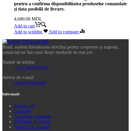
pentru a confirma disponibilitatea produselor comandate
și data posibilă de livrare.
4,680.00
MDL
Add to cart
Add to wishlist
Add to compare
Bună, suntem întotdeauna deschiși pentru cooperare și sugestii,
contactați-ne într-unul dintre modurile de mai jos:
Număr de telefon
+373 (60) 415 011
Adresa de e-mail
contact@4x4.md
Informatii
Despre noi
Contacte
Urmărește comanda
Informații de livrare
Termeni & Conditii