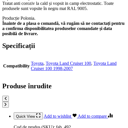
Tratat anti coroziv la cald și vopsit in camp electrostatic. Toate
produsele sunt vopsite în negru mat RAL 9005.
Producție Polonia.
Înainte de a plasa o comandă, vă rugăm să ne contactați pentru
a confirma disponibilitatea produselor comandate și data
posibilă de livrare.
Specificații
Toyota
,
Toyota Land Cruiser 100
,
Toyota Land
Compatibility
Cruiser 100 1998-2007
Produse înrudite
Add to wishlist
Add to compare
Quick View
Cod de produs (SKU):
fab_492