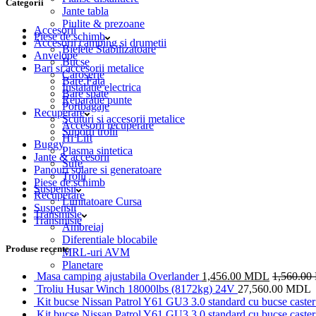
Categorii
Jante tabla
Piulite & prezoane
Accesorii
Piese de schimb
Accesorii camping si drumetii
Bielete Stabilizatoare
Anvelope
Bucse
Bari si accesorii metalice
Caroserie
Bare Fata
Instalatie electrica
Bare spate
Reparatie punte
Portbagaje
Recuperare
Scuturi si accesorii metalice
Accesorii recuperare
Suporti trolii
Hi Lift
Buggy
Plasma sintetica
Jante & accesorii
Sufe
Panouri solare si generatoare
Trolii
Piese de schimb
Suspensii
Recuperare
Limitatoare Cursa
Suspensii
Transmisie
Transmisie
Ambreiaj
Diferentiale blocabile
Produse recente
MRL-uri AVM
Planetare
Masa camping ajustabila Overlander
1,456.00
MDL
1,560.00
Troliu Husar Winch 18000lbs (8172kg) 24V
27,560.00
MDL
Kit bucse Nissan Patrol Y61 GU3 3.0 standard cu bucse caster 
Kit bucse Nissan Patrol Y61 GU3 3.0 standard cu bucse caster 