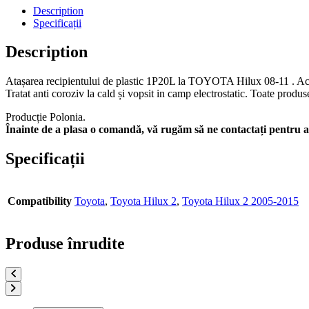
Description
Specificații
Description
Atașarea recipientului de plastic 1P20L la TOYOTA Hilux 08-11 . Ace
Tratat anti coroziv la cald și vopsit in camp electrostatic. Toate prod
Producție Polonia.
Înainte de a plasa o comandă, vă rugăm să ne contactați pentru a 
Specificații
Compatibility
Toyota
,
Toyota Hilux 2
,
Toyota Hilux 2 2005-2015
Produse înrudite