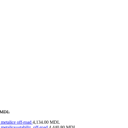
MDL
metalice off-road
4,134.00
MDL
metalice+stabiliz. off-road
4,440.80
MDL