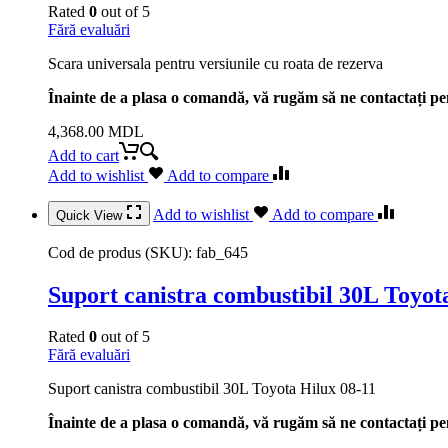
Rated
0
out of 5
Fără evaluări
Scara universala pentru versiunile cu roata de rezerva
Înainte de a plasa o comandă, vă rugăm să ne contactați pen
4,368.00
MDL
Add to cart
Add to wishlist
Add to compare
Add to wishlist
Add to compare
Quick View
Cod de produs (SKU):
fab_645
Suport canistra combustibil 30L Toyot
Rated
0
out of 5
Fără evaluări
Suport canistra combustibil 30L Toyota Hilux 08-11
Înainte de a plasa o comandă, vă rugăm să ne contactați pen