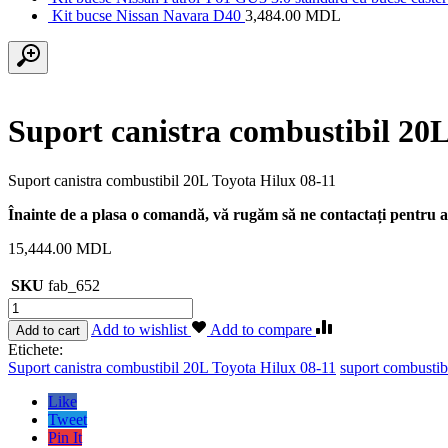
Kit bucse Nissan Navara D40
3,484.00
MDL
Suport canistra combustibil 20L
Suport canistra combustibil 20L Toyota Hilux 08-11
Înainte de a plasa o comandă, vă rugăm să ne contactați pentru a 
15,444.00
MDL
SKU
fab_652
Cantitate
Suport
Add to wishlist
Add to compare
Add to cart
canistra
Etichete:
combustibil
Suport canistra combustibil 20L Toyota Hilux 08-11
suport combustib
20L
Toyota
Like
Hilux
Tweet
08-
Pin It