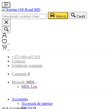
Vehicul
Caută
0
0
+373 (60) 415 011
Contacte
Urmărește comanda
Compară:
0
Monedă:
MDL
MDL Leu
Accesorii
Accesorii de interior
Electrice
4×4 accessories