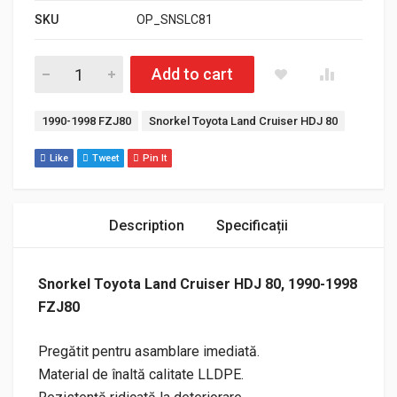
SKU
OP_SNSLC81
Cantitate Snorkel Toyota Land Cruiser HDJ 80, 1990-1998 FZ
Add to cart
Etichete:
1990-1998 FZJ80
Snorkel Toyota Land Cruiser HDJ 80
Like
Tweet
Pin It
Description
Specificații
Snorkel Toyota Land Cruiser HDJ 80, 1990-1998
FZJ80
Pregătit pentru asamblare imediată.
Material de înaltă calitate LLDPE.