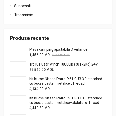
Suspensii
Transmisie
Produse recente
Masa camping ajustabila Overlander
1,456.00
MDL
1,560.00
MDL
Troliu Husar Winch 18000lbs (8172kg) 24V
27,560.00
MDL
Kit bucse Nissan Patrol Y61 GU3 3.0 standard
cu bucse caster metalice off-road
4,134.00
MDL
Kit bucse Nissan Patrol Y61 GU3 3.0 standard
cu bucse caster metalice+stabiliz. off-road
4,440.80
MDL