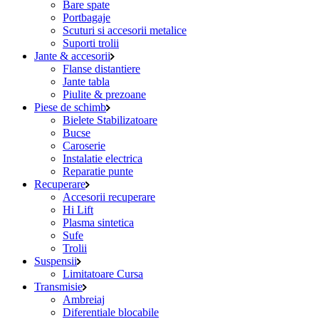
Bare spate
Portbagaje
Scuturi si accesorii metalice
Suporti trolii
Jante & accesorii
Flanse distantiere
Jante tabla
Piulite & prezoane
Piese de schimb
Bielete Stabilizatoare
Bucse
Caroserie
Instalatie electrica
Reparatie punte
Recuperare
Accesorii recuperare
Hi Lift
Plasma sintetica
Sufe
Trolii
Suspensii
Limitatoare Cursa
Transmisie
Ambreiaj
Diferentiale blocabile