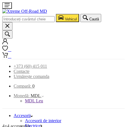
Vehicul
Caută
0
0
+373 (60) 415 011
Contacte
Urmărește comanda
Compară:
0
Monedă:
MDL
MDL Leu
Accesorii
Accesorii de interior
Electrice
4×4 accessories