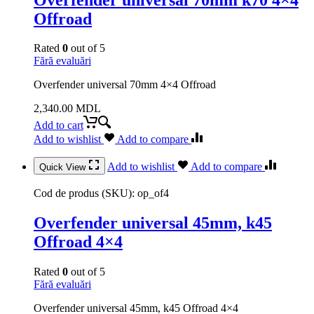
Offroad
Rated
0
out of 5
Fără evaluări
Overfender universal 70mm 4×4 Offroad
2,340.00
MDL
Add to cart
Add to wishlist
Add to compare
Add to wishlist
Add to compare
Quick View
Cod de produs (SKU):
op_of4
Overfender universal 45mm, k45
Offroad 4×4
Rated
0
out of 5
Fără evaluări
Overfender universal 45mm, k45 Offroad 4×4