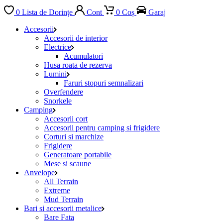
0
Lista de Dorințe
Cont
0
Coș
Garaj
Accesorii
Accesorii de interior
Electrice
Acumulatori
Husa roata de rezerva
Lumini
Faruri stopuri semnalizari
Overfendere
Snorkele
Camping
Accesorii cort
Accesorii pentru camping si frigidere
Corturi si marchize
Frigidere
Generatoare portabile
Mese si scaune
Anvelope
All Terrain
Extreme
Mud Terrain
Bari si accesorii metalice
Bare Fata