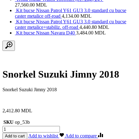
27,560.00
MDL
Kit bucse Nissan Patrol Y61 GU3 3.0 standard cu bucse
caster metalice off-road
4,134.00
MDL
Kit bucse Nissan Patrol Y61 GU3 3.0 standard cu bucse
caster metalice+stabiliz. off-road
4,440.80
MDL
Kit bucse Nissan Navara D40
3,484.00
MDL
Snorkel Suzuki Jimny 2018
Snorkel Suzuki Jimny 2018
2,412.80
MDL
SKU
op_53b
Cantitate
Snorkel
Add to wishlist
Add to compare
Add to cart