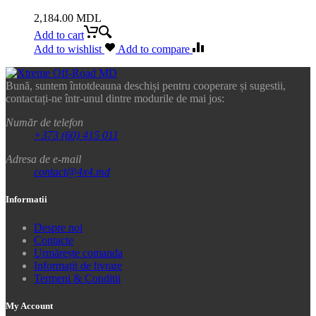
2,184.00
MDL
Add to cart
Add to wishlist
Add to compare
Bună, suntem întotdeauna deschiși pentru cooperare și sugestii,
contactați-ne într-unul dintre modurile de mai jos:
Număr de telefon
+373 (60) 415 011
Adresa de e-mail
contact@4x4.md
Informatii
Despre noi
Contacte
Urmărește comanda
Informații de livrare
Termeni & Conditii
My Account