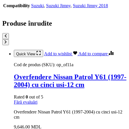
Compatibility
Suzuki
,
Suzuki Jimny
,
Suzuki Jimny 2018
Produse înrudite
Add to wishlist
Add to compare
Quick View
Cod de produs (SKU):
op_of11a
Overfendere Nissan Patrol Y61 (1997-
2004) cu cinci usi-12 cm
Rated
0
out of 5
Fără evaluări
Overfendere Nissan Patrol Y61 (1997-2004) cu cinci usi-12
cm
9,646.00
MDL