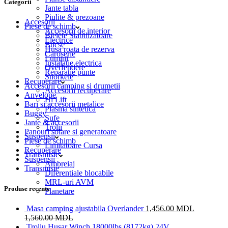
Categorii
Jante tabla
Piulite & prezoane
Accesorii
Piese de schimb
Accesorii de interior
Bielete Stabilizatoare
Electrice
Bucse
Husa roata de rezerva
Caroserie
Lumini
Instalatie electrica
Overfendere
Reparatie punte
Snorkele
Recuperare
Accesorii camping si drumetii
Accesorii recuperare
Anvelope
Hi Lift
Bari si accesorii metalice
Plasma sintetica
Buggy
Sufe
Jante & accesorii
Trolii
Panouri solare si generatoare
Suspensii
Piese de schimb
Limitatoare Cursa
Recuperare
Transmisie
Suspensii
Ambreiaj
Transmisie
Diferentiale blocabile
MRL-uri AVM
Produse recente
Planetare
Masa camping ajustabila Overlander
1,456.00
MDL
1,560.00
MDL
Troliu Husar Winch 18000lbs (8172kg) 24V