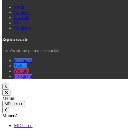
Profil
Comenzi
Favorite
Coș
Compara
Rețelele sociale
Urmărește-ne pe rețelele sociale
Facebook
Twitter
Youtube
Instagram
Meniu
MDL
Leu
Monedă
MDL Leu