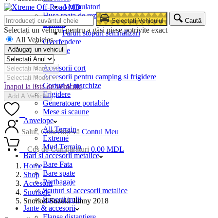
Acumulatori
Husa roata de rezerva
Selectați Vehiculul
Caută
Lumini
Selectați un vehicul pentru a găsi piese potrivite exact
Faruri stopuri semnalizari
All Vehicles
Overfendere
Adăugați un vehicul
Snorkele
Camping
Accesorii cort
Accesorii pentru camping si frigidere
Corturi si marchize
Înapoi la lista de vehicule
Frigidere
Add A Vehicle
Generatoare portabile
Mese si scaune
0
Anvelope
All Terrain
Salut, Conectați-vă
Contul Meu
Extreme
Mud Terrain
0
Coș de Cumpărături
0.00
MDL
Bari si accesorii metalice
Bare Fata
Home
Bare spate
Shop
Portbagaje
Accesorii
Scuturi si accesorii metalice
Snorkele
Suporti trolii
Snorkel Suzuki Jimny 2018
Jante & accesorii
Flanse distantiere