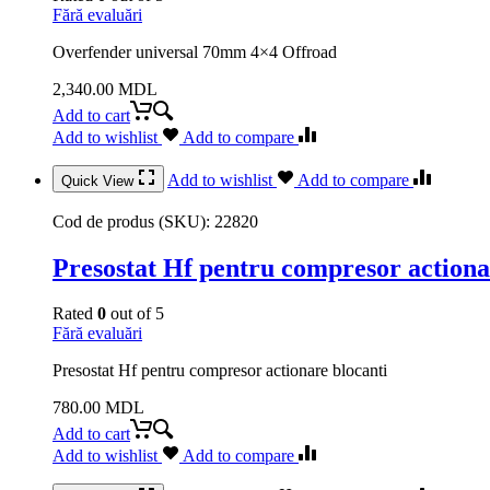
Fără evaluări
Overfender universal 70mm 4×4 Offroad
2,340.00
MDL
Add to cart
Add to wishlist
Add to compare
Add to wishlist
Add to compare
Quick View
Cod de produs (SKU):
22820
Presostat Hf pentru compresor actiona
Rated
0
out of 5
Fără evaluări
Presostat Hf pentru compresor actionare blocanti
780.00
MDL
Add to cart
Add to wishlist
Add to compare