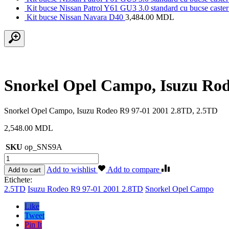
Kit bucse Nissan Patrol Y61 GU3 3.0 standard cu bucse caster 
Kit bucse Nissan Navara D40
3,484.00
MDL
Snorkel Opel Campo, Isuzu Rod
Snorkel Opel Campo, Isuzu Rodeo R9 97-01 2001 2.8TD, 2.5TD
2,548.00
MDL
SKU
op_SNS9A
Cantitate
Snorkel
Add to wishlist
Add to compare
Add to cart
Opel
Etichete:
Campo,
2.5TD
Isuzu Rodeo R9 97-01 2001 2.8TD
Snorkel Opel Campo
Isuzu
Rodeo
Like
R9
Tweet
97-
Pin It