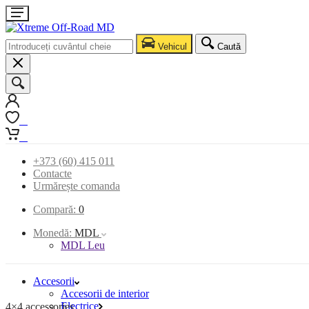
Vehicul
Caută
0
0
+373 (60) 415 011
Contacte
Urmărește comanda
Compară:
0
Monedă:
MDL
MDL Leu
Accesorii
Accesorii de interior
Electrice
4×4 accessories