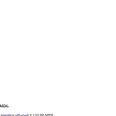
MDL
metalice off-road
4,134.00
MDL