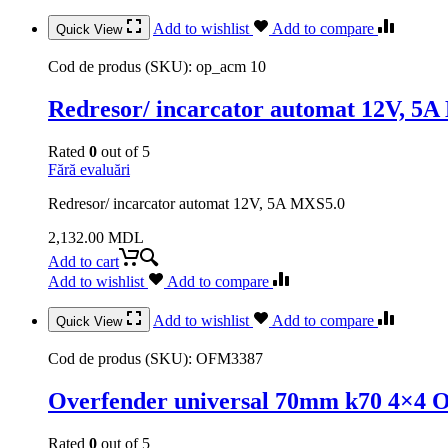
Add to wishlist
Add to compare
Quick View
Cod de produs (SKU):
op_acm 10
Redresor/ incarcator automat 12V, 5
Rated
0
out of 5
Fără evaluări
Redresor/ incarcator automat 12V, 5A MXS5.0
2,132.00
MDL
Add to cart
Add to wishlist
Add to compare
Add to wishlist
Add to compare
Quick View
Cod de produs (SKU):
OFM3387
Overfender universal 70mm k70 4×4 O
Rated
0
out of 5