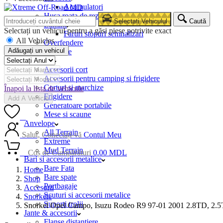
Acumulatori
Husa roata de rezerva
Selectați Vehiculul
Caută
Lumini
Selectați un vehicul pentru a găsi piese potrivite exact
Faruri stopuri semnalizari
All Vehicles
Overfendere
Adăugați un vehicul
Snorkele
Camping
Accesorii cort
Accesorii pentru camping si frigidere
Corturi si marchize
Înapoi la lista de vehicule
Frigidere
Add A Vehicle
Generatoare portabile
Mese si scaune
0
Anvelope
All Terrain
Salut, Conectați-vă
Contul Meu
Extreme
Mud Terrain
0
Coș de Cumpărături
0.00
MDL
Bari si accesorii metalice
Bare Fata
Home
Bare spate
Shop
Portbagaje
Accesorii
Scuturi si accesorii metalice
Snorkele
Suporti trolii
Snorkel Opel Campo, Isuzu Rodeo R9 97-01 2001 2.8TD, 2.
Jante & accesorii
Flanse distantiere