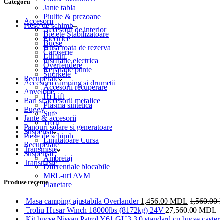
Categorii
Jante tabla
Piulite & prezoane
Accesorii
Piese de schimb
Accesorii de interior
Bielete Stabilizatoare
Electrice
Bucse
Husa roata de rezerva
Caroserie
Lumini
Instalatie electrica
Overfendere
Reparatie punte
Snorkele
Recuperare
Accesorii camping si drumetii
Accesorii recuperare
Anvelope
Hi Lift
Bari si accesorii metalice
Plasma sintetica
Buggy
Sufe
Jante & accesorii
Trolii
Panouri solare si generatoare
Suspensii
Piese de schimb
Limitatoare Cursa
Recuperare
Transmisie
Suspensii
Ambreiaj
Transmisie
Diferentiale blocabile
MRL-uri AVM
Produse recente
Planetare
Masa camping ajustabila Overlander
1,456.00
MDL
1,560.00
Troliu Husar Winch 18000lbs (8172kg) 24V
27,560.00
MDL
Kit bucse Nissan Patrol Y61 GU3 3.0 standard cu bucse caster 