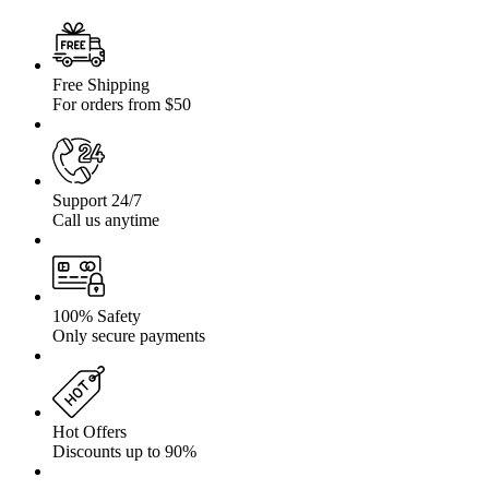
01
2001
2.8TD,
2.5TD
Free Shipping
For orders from $50
Support 24/7
Call us anytime
100% Safety
Only secure payments
Hot Offers
Discounts up to 90%