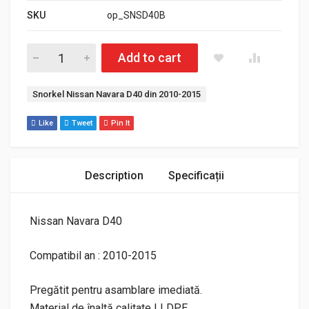
SKU
op_SNSD40B
Cantitate Snorkel Nissan Navara D40 Pathfinder R51 din 2010
Add to cart
Etichetă:
Snorkel Nissan Navara D40 din 2010-2015
Like
Tweet
Pin It
Description
Specificații
Nissan Navara D40
Compatibil an : 2010-2015
Pregătit pentru asamblare imediată.
Material de înaltă calitate LLDPE.