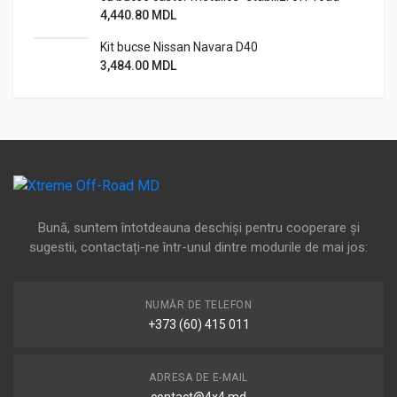
4,440.80
MDL
Kit bucse Nissan Navara D40
3,484.00
MDL
Bună, suntem întotdeauna deschiși pentru cooperare și
sugestii, contactați-ne într-unul dintre modurile de mai jos:
NUMĂR DE TELEFON
+373 (60) 415 011
ADRESA DE E-MAIL