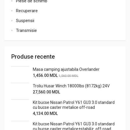
Piese de schimb
Recuperare
Suspensii
Transmisie
Produse recente
Masa camping ajustabila Overlander
1,456.00
MDL
1,560.00
MDL
Troliu Husar Winch 18000lbs (8172kg) 24V
27,560.00
MDL
Kit bucse Nissan Patrol Y61 GU3 3.0 standard
cu bucse caster metalice off-road
4,134.00
MDL
Kit bucse Nissan Patrol Y61 GU3 3.0 standard
cu bucse caster metalice+stabiliz. off-road