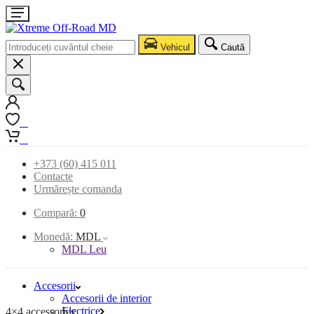
Vehicul
Caută
0
0
+373 (60) 415 011
Contacte
Urmărește comanda
Compară:
0
Monedă:
MDL
MDL Leu
Accesorii
Accesorii de interior
Electrice
4×4 accessories