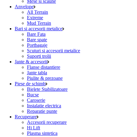
Mese si scaune
Anvelope
All Terrain
Extreme
Mud Terrain
Bari si accesorii metalice
Bare Fata
Bare spate
Portbagaje
Scuturi si accesorii metalice
Suporti trolii
Jante & accesorii
Flanse distantiere
Jante tabla
Piulite & prezoane
Piese de schimb
Bielete Stabilizatoare
Bucse
Caroserie
Instalatie electrica
Reparatie punte
Recuperare
Accesorii recuperare
Hi Lift
Plasma sintetica