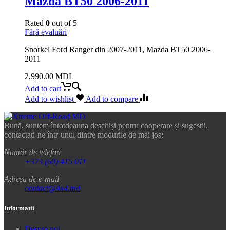
Mazda BT50 2006-2011
Rated
0
out of 5
Fără evaluări
Snorkel Ford Ranger din 2007-2011, Mazda BT50 2006-
2011
2,990.00
MDL
Add to cart
Add to wishlist
Add to compare
Bună, suntem întotdeauna deschiși pentru cooperare și sugestii,
contactați-ne într-unul dintre modurile de mai jos:
Număr de telefon
+373 (60) 415 011
Adresa de e-mail
contact@4x4.md
Informatii
Despre noi