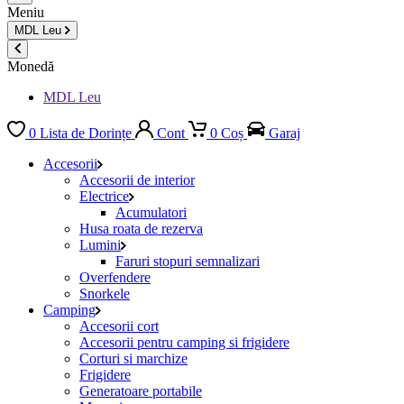
Meniu
MDL
Leu
Monedă
MDL Leu
0
Lista de Dorințe
Cont
0
Coș
Garaj
Accesorii
Accesorii de interior
Electrice
Acumulatori
Husa roata de rezerva
Lumini
Faruri stopuri semnalizari
Overfendere
Snorkele
Camping
Accesorii cort
Accesorii pentru camping si frigidere
Corturi si marchize
Frigidere
Generatoare portabile