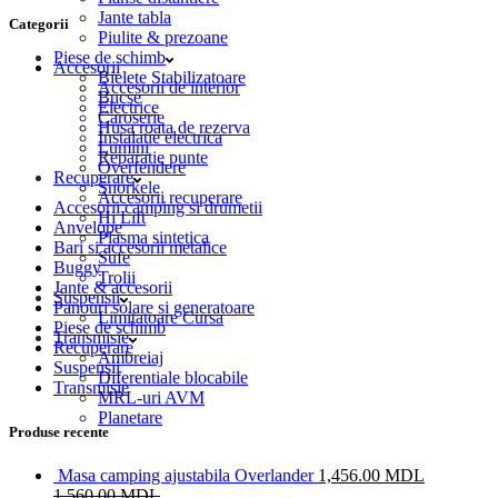
Jante tabla
Categorii
Piulite & prezoane
Piese de schimb
Accesorii
Bielete Stabilizatoare
Accesorii de interior
Bucse
Electrice
Caroserie
Husa roata de rezerva
Instalatie electrica
Lumini
Reparatie punte
Overfendere
Recuperare
Snorkele
Accesorii recuperare
Accesorii camping si drumetii
Hi Lift
Anvelope
Plasma sintetica
Bari si accesorii metalice
Sufe
Buggy
Trolii
Jante & accesorii
Suspensii
Panouri solare si generatoare
Limitatoare Cursa
Piese de schimb
Transmisie
Recuperare
Ambreiaj
Suspensii
Diferentiale blocabile
Transmisie
MRL-uri AVM
Planetare
Produse recente
Masa camping ajustabila Overlander
1,456.00
MDL
1,560.00
MDL