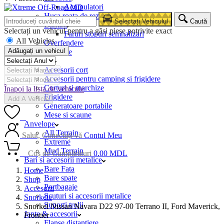
Acumulatori
Husa roata de rezerva
Selectați Vehiculul
Caută
Lumini
Selectați un vehicul pentru a găsi piese potrivite exact
Faruri stopuri semnalizari
All Vehicles
Overfendere
Adăugați un vehicul
Snorkele
Camping
Accesorii cort
Accesorii pentru camping si frigidere
Corturi si marchize
Înapoi la lista de vehicule
Frigidere
Add A Vehicle
Generatoare portabile
Mese si scaune
0
Anvelope
All Terrain
Salut, Conectați-vă
Contul Meu
Extreme
Mud Terrain
0
Coș de Cumpărături
0.00
MDL
Bari si accesorii metalice
Bare Fata
Home
Bare spate
Shop
Portbagaje
Accesorii
Scuturi si accesorii metalice
Snorkele
Suporti trolii
Snorkel Nissan Navara D22 97-00 Terrano II, Ford Maverick,
Jante & accesorii
Frontier
Flanse distantiere