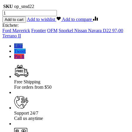
SKU
op_snsd22
Cantitate
Snorkel
Add to wishlist
Add to compare
Add to cart
Nissan
Etichete:
Navara
Ford Maverick
Frontier
OFM
Snorkel Nissan Navara D22 97-00
D22
Terrano II
97-
00
Like
Terrano
Tweet
II,
Pin It
Ford
Maverick,
Frontier
Free Shipping
For orders from $50
Support 24/7
Call us anytime