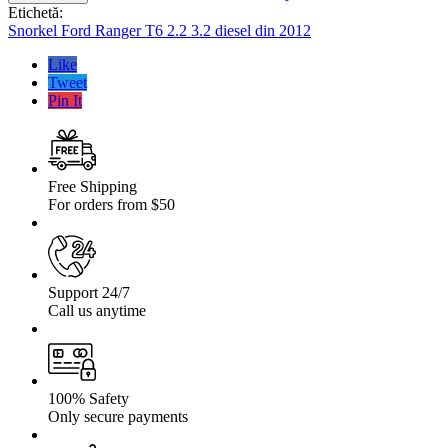
Ford
Etichetă:
Ranger
Snorkel Ford Ranger T6 2.2 3.2 diesel din 2012
T6
2.2
Like
3.2
Tweet
diesel
Pin It
din
2012
Free Shipping
For orders from $50
Support 24/7
Call us anytime
100% Safety
Only secure payments