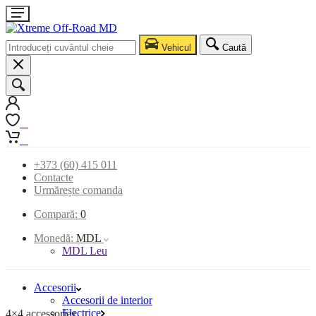
Vehicul
Caută
0
0
+373 (60) 415 011
Contacte
Urmărește comanda
Compară:
0
Monedă:
MDL
MDL Leu
Accesorii
Accesorii de interior
Electrice
4×4 accessories