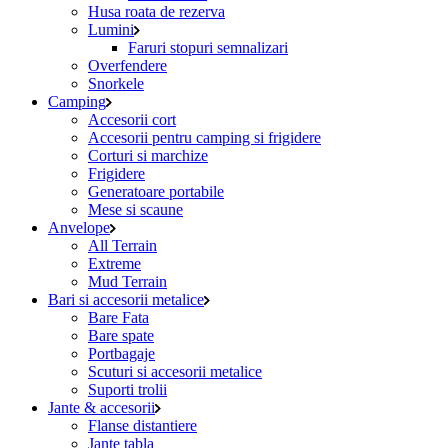
Husa roata de rezerva
Lumini
Faruri stopuri semnalizari
Overfendere
Snorkele
Camping
Accesorii cort
Accesorii pentru camping si frigidere
Corturi si marchize
Frigidere
Generatoare portabile
Mese si scaune
Anvelope
All Terrain
Extreme
Mud Terrain
Bari si accesorii metalice
Bare Fata
Bare spate
Portbagaje
Scuturi si accesorii metalice
Suporti trolii
Jante & accesorii
Flanse distantiere
Jante tabla