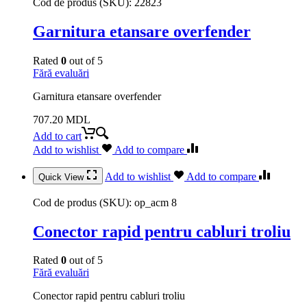
Cod de produs (SKU):
22823
Garnitura etansare overfender
Rated
0
out of 5
Fără evaluări
Garnitura etansare overfender
707.20
MDL
Add to cart
Add to wishlist
Add to compare
Add to wishlist
Add to compare
Quick View
Cod de produs (SKU):
op_acm 8
Conector rapid pentru cabluri troliu
Rated
0
out of 5
Fără evaluări
Conector rapid pentru cabluri troliu