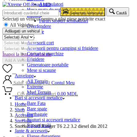
Acumulatori
Husa roata de rezerva
Selectați Vehiculul
Caută
Lumini
Selectați un vehicul pentru a găsi piese potrivite exact
Faruri stopuri semnalizari
All Vehicles
Overfendere
Adăugați un vehicul
Snorkele
Camping
Accesorii cort
Accesorii pentru camping si frigidere
Corturi si marchize
Înapoi la lista de vehicule
Frigidere
Add A Vehicle
Generatoare portabile
Mese si scaune
0
Anvelope
All Terrain
Salut, Conectați-vă
Contul Meu
Extreme
Mud Terrain
0
Coș de Cumpărături
0.00
MDL
Bari si accesorii metalice
Bare Fata
Home
Bare spate
Shop
Portbagaje
Accesorii
Scuturi si accesorii metalice
Snorkele
Suporti trolii
Snorkel Ford Ranger T6 2.2 3.2 diesel din 2012
Jante & accesorii
Flanse distantiere