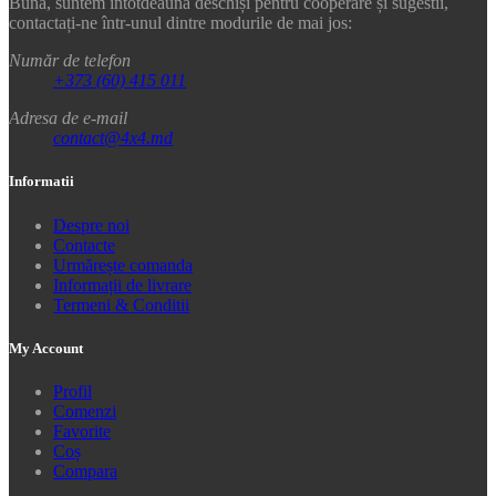
Bună, suntem întotdeauna deschiși pentru cooperare și sugestii,
contactați-ne într-unul dintre modurile de mai jos:
Număr de telefon
+373 (60) 415 011
Adresa de e-mail
contact@4x4.md
Informatii
Despre noi
Contacte
Urmărește comanda
Informații de livrare
Termeni & Conditii
My Account
Profil
Comenzi
Favorite
Coș
Compara