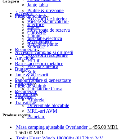
Categorii
Jante tabla
Piulite & prezoane
Accesorii
Piese de schimb
Accesorii de interior
Bielete Stabilizatoare
Electrice
Bucse
Husa roata de rezerva
Caroserie
Lumini
Instalatie electrica
Overfendere
Reparatie punte
Snorkele
Recuperare
Accesorii camping si drumetii
Accesorii recuperare
Anvelope
Hi Lift
Bari si accesorii metalice
Plasma sintetica
Buggy
Sufe
Jante & accesorii
Trolii
Panouri solare si generatoare
Suspensii
Piese de schimb
Limitatoare Cursa
Recuperare
Transmisie
Suspensii
Ambreiaj
Transmisie
Diferentiale blocabile
MRL-uri AVM
Produse recente
Planetare
Masa camping ajustabila Overlander
1,456.00
MDL
1,560.00
MDL
Troliu Husar Winch 18000lbs (8172kg) 24V