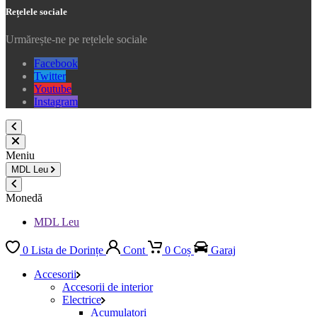
Rețelele sociale
Urmărește-ne pe rețelele sociale
Facebook
Twitter
Youtube
Instagram
Meniu
MDL
Leu
Monedă
MDL Leu
0
Lista de Dorințe
Cont
0
Coș
Garaj
Accesorii
Accesorii de interior
Electrice
Acumulatori