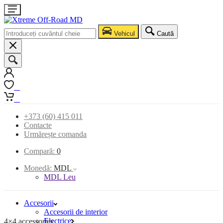
Vehicul
Caută
0
0
+373 (60) 415 011
Contacte
Urmărește comanda
Compară:
0
Monedă:
MDL
MDL Leu
Accesorii
Accesorii de interior
Electrice
4×4 accessories