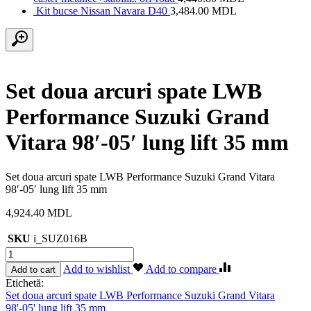
Kit bucse Nissan Navara D40
3,484.00
MDL
Set doua arcuri spate LWB
Performance Suzuki Grand
Vitara 98′-05′ lung lift 35 mm
Set doua arcuri spate LWB Performance Suzuki Grand Vitara
98′-05′ lung lift 35 mm
4,924.40
MDL
SKU
i_SUZ016B
Cantitate
Set
Add to wishlist
Add to compare
Add to cart
doua
Etichetă:
arcuri
Set doua arcuri spate LWB Performance Suzuki Grand Vitara
spate
98'-05' lung lift 35 mm