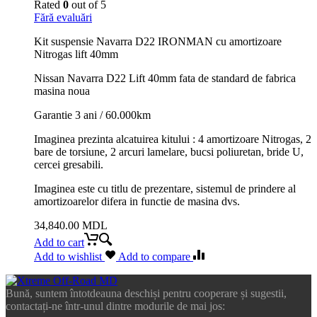
Rated
0
out of 5
Fără evaluări
Kit suspensie Navarra D22 IRONMAN cu amortizoare
Nitrogas lift 40mm
Nissan Navarra D22 Lift 40mm fata de standard de fabrica
masina noua
Garantie 3 ani / 60.000km
Imaginea prezinta alcatuirea kitului : 4 amortizoare Nitrogas, 2
bare de torsiune, 2 arcuri lamelare, bucsi poliuretan, bride U,
cercei gresabili.
Imaginea este cu titlu de prezentare, sistemul de prindere al
amortizoarelor difera in functie de masina dvs.
34,840.00
MDL
Add to cart
Add to wishlist
Add to compare
Bună, suntem întotdeauna deschiși pentru cooperare și sugestii,
contactați-ne într-unul dintre modurile de mai jos: