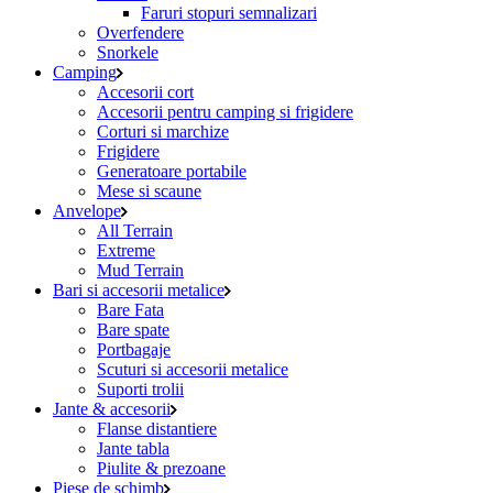
Faruri stopuri semnalizari
Overfendere
Snorkele
Camping
Accesorii cort
Accesorii pentru camping si frigidere
Corturi si marchize
Frigidere
Generatoare portabile
Mese si scaune
Anvelope
All Terrain
Extreme
Mud Terrain
Bari si accesorii metalice
Bare Fata
Bare spate
Portbagaje
Scuturi si accesorii metalice
Suporti trolii
Jante & accesorii
Flanse distantiere
Jante tabla
Piulite & prezoane
Piese de schimb