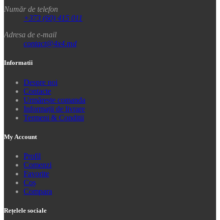
Număr de telefon
+373 (60) 415 011
Adresa de e-mail
contact@4x4.md
Informatii
Despre noi
Contacte
Urmărește comanda
Informații de livrare
Termeni & Conditii
My Account
Profil
Comenzi
Favorite
Coș
Compara
Rețelele sociale