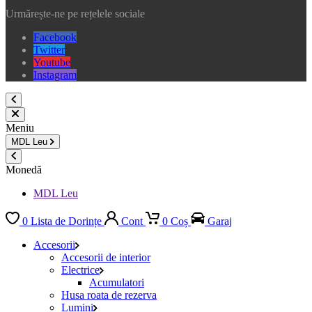
Urmărește-ne pe rețelele sociale
Facebook
Twitter
Youtube
Instagram
Meniu
MDL
Leu
Monedă
MDL Leu
0
Lista de Dorințe
Cont
0
Coș
Garaj
Accesorii
Accesorii de interior
Electrice
Acumulatori
Husa roata de rezerva
Lumini