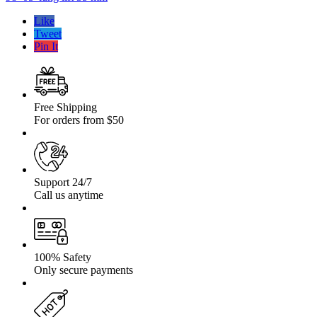
LWB
Performance
Like
Suzuki
Tweet
Grand
Pin It
Vitara
98′-05′
lung
lift
35
Free Shipping
mm
For orders from $50
Support 24/7
Call us anytime
100% Safety
Only secure payments