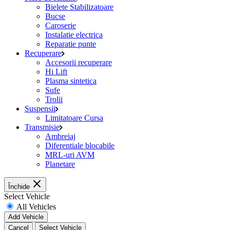
Bielete Stabilizatoare
Bucse
Caroserie
Instalatie electrica
Reparatie punte
Recuperare
Accesorii recuperare
Hi Lift
Plasma sintetica
Sufe
Trolii
Suspensii
Limitatoare Cursa
Transmisie
Ambreiaj
Diferentiale blocabile
MRL-uri AVM
Planetare
Închide
Select Vehicle
All Vehicles
Add Vehicle
Cancel
Select Vehicle