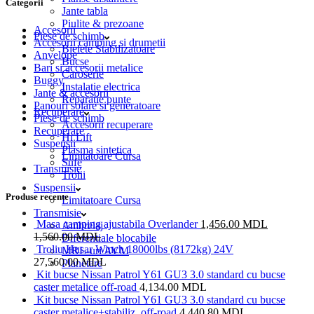
Categorii
Jante tabla
Piulite & prezoane
Accesorii
Piese de schimb
Accesorii camping si drumetii
Bielete Stabilizatoare
Anvelope
Bucse
Bari si accesorii metalice
Caroserie
Buggy
Instalatie electrica
Jante & accesorii
Reparatie punte
Panouri solare si generatoare
Recuperare
Piese de schimb
Accesorii recuperare
Recuperare
Hi Lift
Suspensii
Plasma sintetica
Limitatoare Cursa
Sufe
Transmisie
Trolii
Suspensii
Produse recente
Limitatoare Cursa
Transmisie
Masa camping ajustabila Overlander
1,456.00
MDL
Ambreiaj
1,560.00
MDL
Diferentiale blocabile
Troliu Husar Winch 18000lbs (8172kg) 24V
MRL-uri AVM
27,560.00
MDL
Planetare
Kit bucse Nissan Patrol Y61 GU3 3.0 standard cu bucse
caster metalice off-road
4,134.00
MDL
Kit bucse Nissan Patrol Y61 GU3 3.0 standard cu bucse
caster metalice+stabiliz. off-road
4,440.80
MDL