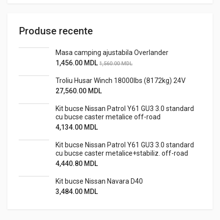
Produse recente
Masa camping ajustabila Overlander
1,456.00
MDL
1,560.00
MDL
Troliu Husar Winch 18000lbs (8172kg) 24V
27,560.00
MDL
Kit bucse Nissan Patrol Y61 GU3 3.0 standard
cu bucse caster metalice off-road
4,134.00
MDL
Kit bucse Nissan Patrol Y61 GU3 3.0 standard
cu bucse caster metalice+stabiliz. off-road
4,440.80
MDL
Kit bucse Nissan Navara D40
3,484.00
MDL