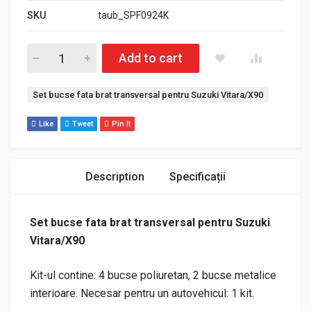
SKU
taub_SPF0924K
Cantitate Set bucse fata brat transversal pentru Suzuki Vitara
Add to cart
Etichetă:
Set bucse fata brat transversal pentru Suzuki Vitara/X90
Like
Tweet
Pin It
Description
Specificații
Set bucse fata brat transversal pentru Suzuki
Vitara/X90
Kit-ul contine: 4 bucse poliuretan, 2 bucse metalice
interioare. Necesar pentru un autovehicul: 1 kit.