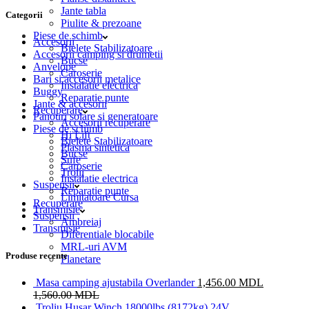
Jante tabla
Categorii
Piulite & prezoane
Piese de schimb
Accesorii
Bielete Stabilizatoare
Accesorii camping si drumetii
Bucse
Anvelope
Caroserie
Bari si accesorii metalice
Instalatie electrica
Buggy
Reparatie punte
Jante & accesorii
Recuperare
Panouri solare si generatoare
Accesorii recuperare
Piese de schimb
Hi Lift
Bielete Stabilizatoare
Plasma sintetica
Bucse
Sufe
Caroserie
Trolii
Instalatie electrica
Suspensii
Reparatie punte
Limitatoare Cursa
Recuperare
Transmisie
Suspensii
Ambreiaj
Transmisie
Diferentiale blocabile
MRL-uri AVM
Produse recente
Planetare
Masa camping ajustabila Overlander
1,456.00
MDL
1,560.00
MDL
Troliu Husar Winch 18000lbs (8172kg) 24V