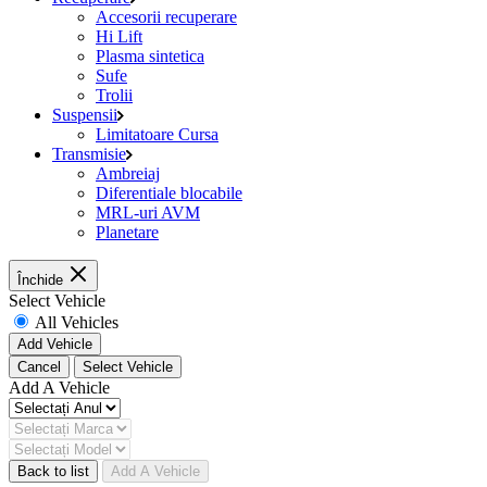
Accesorii recuperare
Hi Lift
Plasma sintetica
Sufe
Trolii
Suspensii
Limitatoare Cursa
Transmisie
Ambreiaj
Diferentiale blocabile
MRL-uri AVM
Planetare
Închide
Select Vehicle
All Vehicles
Add Vehicle
Cancel
Select Vehicle
Add A Vehicle
Back to list
Add A Vehicle