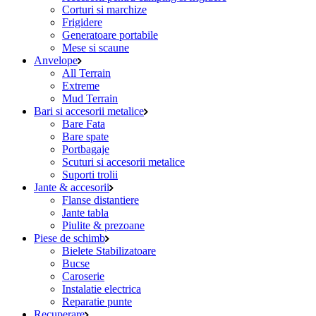
Corturi si marchize
Frigidere
Generatoare portabile
Mese si scaune
Anvelope
All Terrain
Extreme
Mud Terrain
Bari si accesorii metalice
Bare Fata
Bare spate
Portbagaje
Scuturi si accesorii metalice
Suporti trolii
Jante & accesorii
Flanse distantiere
Jante tabla
Piulite & prezoane
Piese de schimb
Bielete Stabilizatoare
Bucse
Caroserie
Instalatie electrica
Reparatie punte
Recuperare