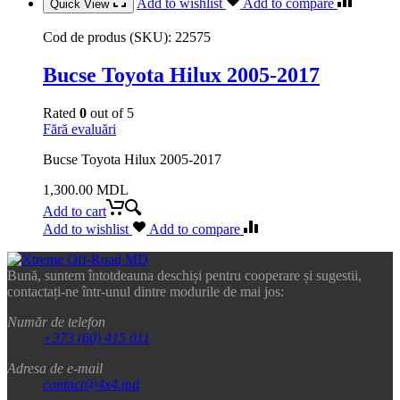
Add to wishlist
Add to compare
Quick View
Cod de produs (SKU):
22575
Bucse Toyota Hilux 2005-2017
Rated
0
out of 5
Fără evaluări
Bucse Toyota Hilux 2005-2017
1,300.00
MDL
Add to cart
Add to wishlist
Add to compare
Bună, suntem întotdeauna deschiși pentru cooperare și sugestii,
contactați-ne într-unul dintre modurile de mai jos:
Număr de telefon
+373 (60) 415 011
Adresa de e-mail
contact@4x4.md