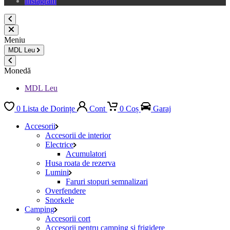
Instagram
Meniu
MDL
Leu
Monedă
MDL Leu
0
Lista de Dorințe
Cont
0
Coș
Garaj
Accesorii
Accesorii de interior
Electrice
Acumulatori
Husa roata de rezerva
Lumini
Faruri stopuri semnalizari
Overfendere
Snorkele
Camping
Accesorii cort
Accesorii pentru camping si frigidere