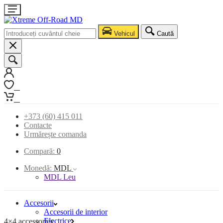
Vehicul
Caută
0
0
+373 (60) 415 011
Contacte
Urmărește comanda
Compară:
0
Monedă:
MDL
MDL Leu
Accesorii
Accesorii de interior
Electrice
4×4 accessories