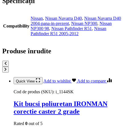
Specificații
Nissan
,
Nissan Navarra D40
,
Nissan Navarra D40
2004-pana-in-prezent
,
Nissan NP300
,
Nissan
Compatibility
NP300 98
,
Nissan Pathfinder R51
,
Nissan
Pathfinder R51 2005-2012
Produse înrudite
Add to wishlist
Add to compare
Quick View
Cod de produs (SKU):
i_1144SK
Kit bucsi poliuretan IRONMAN
corectie caster 2 grade
Rated
0
out of 5