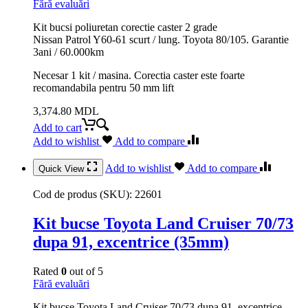
Fără evaluări
Kit bucsi poliuretan corectie caster 2 grade
Nissan Patrol Y60-61 scurt / lung. Toyota 80/105. Garantie
3ani / 60.000km
Necesar 1 kit / masina. Corectia caster este foarte
recomandabila pentru 50 mm lift
3,374.80
MDL
Add to cart
Add to wishlist
Add to compare
Add to wishlist
Add to compare
Quick View
Cod de produs (SKU):
22601
Kit bucse Toyota Land Cruiser 70/73
dupa 91, excentrice (35mm)
Rated
0
out of 5
Fără evaluări
Kit bucse Toyota Land Cruiser 70/73 dupa 91, excentrice