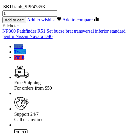
SKU
taub_SPF4785K
Cantitate
Set
Add to wishlist
Add to compare
Add to cart
bucse
Etichete:
brat
NP300
Pathfinder R51
Set bucse brat transversal inferior standard
transversal
pentru Nissan Navara D40
inferior
standard
Like
pentru
Tweet
Nissan
Pin It
Navara
D40,
NP300,
Pathfinder
R51
Free Shipping
For orders from $50
Support 24/7
Call us anytime