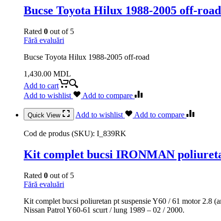
Bucse Toyota Hilux 1988-2005 off-road
Rated
0
out of 5
Fără evaluări
Bucse Toyota Hilux 1988-2005 off-road
1,430.00
MDL
Add to cart
Add to wishlist
Add to compare
Add to wishlist
Add to compare
Quick View
Cod de produs (SKU):
I_839RK
Kit complet bucsi IRONMAN poliuretan 
Rated
0
out of 5
Fără evaluări
Kit complet bucsi poliuretan pt suspensie Y60 / 61 motor 2.8 (
Nissan Patrol Y60-61 scurt / lung 1989 – 02 / 2000.