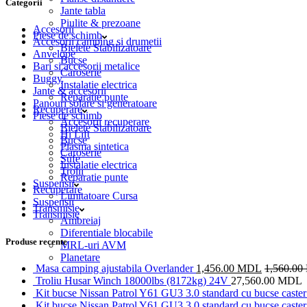
Categorii
Jante tabla
Piulite & prezoane
Accesorii
Piese de schimb
Accesorii camping si drumetii
Bielete Stabilizatoare
Anvelope
Bucse
Bari si accesorii metalice
Caroserie
Buggy
Instalatie electrica
Jante & accesorii
Reparatie punte
Panouri solare si generatoare
Recuperare
Piese de schimb
Accesorii recuperare
Bielete Stabilizatoare
Hi Lift
Bucse
Plasma sintetica
Caroserie
Sufe
Instalatie electrica
Trolii
Reparatie punte
Suspensii
Recuperare
Limitatoare Cursa
Suspensii
Transmisie
Transmisie
Ambreiaj
Diferentiale blocabile
Produse recente
MRL-uri AVM
Planetare
Masa camping ajustabila Overlander
1,456.00
MDL
1,560.00
Troliu Husar Winch 18000lbs (8172kg) 24V
27,560.00
MDL
Kit bucse Nissan Patrol Y61 GU3 3.0 standard cu bucse caster 
Kit bucse Nissan Patrol Y61 GU3 3.0 standard cu bucse caster 