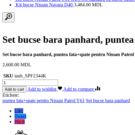
Kit bucse Nissan Navara D40
3,484.00
MDL
Set bucse bara panhard, puntea
Set bucse bara panhard, puntea fata+spate pentru Nissan Patrol
2,600.00
MDL
SKU
taub_SPF2344K
Cantitate
Set
Add to wishlist
Add to compare
Add to cart
bucse
Etichete:
bara
puntea fata+spate pentru Nissan Patrol Y61
Set bucse bara panhard
panhard,
puntea
Like
fata+spate
Tweet
pentru
Pin It
Nissan
Patrol