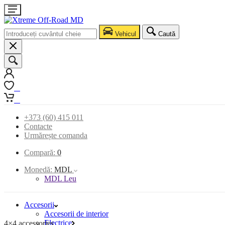
Vehicul
Caută
0
0
+373 (60) 415 011
Contacte
Urmărește comanda
Compară:
0
Monedă:
MDL
MDL Leu
Accesorii
Accesorii de interior
Electrice
4×4 accessories