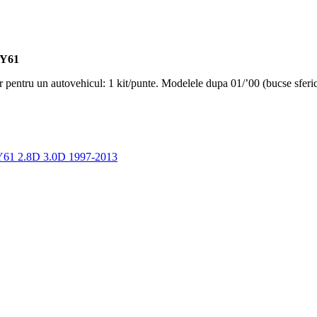
 Y61
r pentru un autovehicul: 1 kit/punte. Modelele dupa 01/’00 (bucse sferice
 Y61 2.8D 3.0D 1997-2013