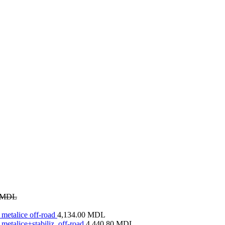
MDL
metalice off-road
4,134.00
MDL
metalice+stabiliz. off-road
4,440.80
MDL