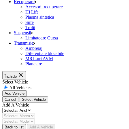
Recuperare
Accesorii recuperare
Hi Lift
Plasma sintetica
Sufe
Trolii
Suspensii
Limitatoare Cursa
Transmisie
Ambreiaj
Diferentiale blocabile
MRL-uri AVM
Planetare
Închide
Select Vehicle
All Vehicles
Add Vehicle
Cancel
Select Vehicle
Add A Vehicle
Back to list
Add A Vehicle