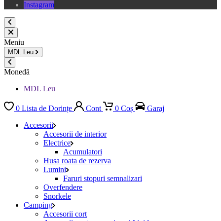
Instagram
Meniu
MDL
Leu
Monedă
MDL Leu
0
Lista de Dorințe
Cont
0
Coș
Garaj
Accesorii
Accesorii de interior
Electrice
Acumulatori
Husa roata de rezerva
Lumini
Faruri stopuri semnalizari
Overfendere
Snorkele
Camping
Accesorii cort