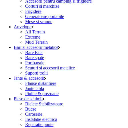
Accesorii pentru camping si frigidere
Corturi si marchize
Frigidere
Generatoare portabile
Mese si scaune
Anvelope
All Terrain
Extreme
Mud Terrain
Bari si accesorii metalice
Bare Fata
Bare spate
Portbagaje
Scuturi si accesorii metalice
Suporti trolii
Jante & accesorii
Flanse distantiere
Jante tabla
Piulite & prezoane
Piese de schimb
Bielete Stabilizatoare
Bucse
Caroserie
Instalatie electrica
Reparatie punte