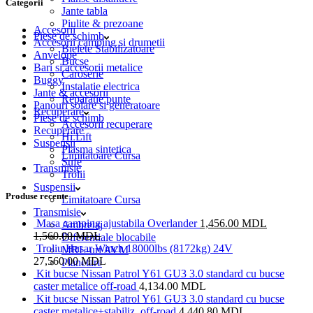
Categorii
Jante tabla
Piulite & prezoane
Accesorii
Piese de schimb
Accesorii camping si drumetii
Bielete Stabilizatoare
Anvelope
Bucse
Bari si accesorii metalice
Caroserie
Buggy
Instalatie electrica
Jante & accesorii
Reparatie punte
Panouri solare si generatoare
Recuperare
Piese de schimb
Accesorii recuperare
Recuperare
Hi Lift
Suspensii
Plasma sintetica
Limitatoare Cursa
Sufe
Transmisie
Trolii
Suspensii
Produse recente
Limitatoare Cursa
Transmisie
Masa camping ajustabila Overlander
1,456.00
MDL
Ambreiaj
1,560.00
MDL
Diferentiale blocabile
Troliu Husar Winch 18000lbs (8172kg) 24V
MRL-uri AVM
27,560.00
MDL
Planetare
Kit bucse Nissan Patrol Y61 GU3 3.0 standard cu bucse
caster metalice off-road
4,134.00
MDL
Kit bucse Nissan Patrol Y61 GU3 3.0 standard cu bucse
caster metalice+stabiliz. off-road
4,440.80
MDL