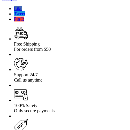
Heavy
Duty
Like
Isuzu
Tweet
Trooper,
Pin It
Opel
Frontera
–
lift
45
Free Shipping
mm
For orders from $50
Support 24/7
Call us anytime
100% Safety
Only secure payments