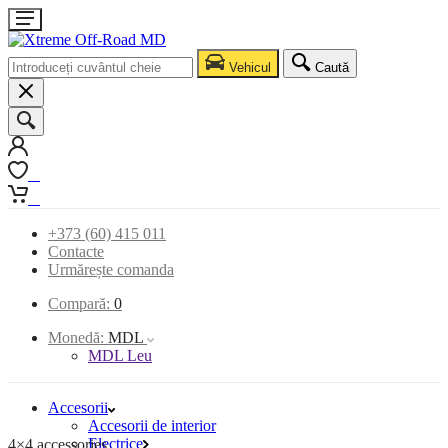
Vehicul
Caută
0
0
+373 (60) 415 011
Contacte
Urmărește comanda
Compară:
0
Monedă:
MDL
MDL Leu
Accesorii
Accesorii de interior
Electrice
4×4 accessories