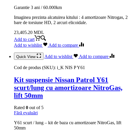
Garantie 3 ani / 60.000km
Imaginea prezinta alcatuirea kitului : 4 amortizoare Nitrogas, 2
bare de torsiune HD, 2 arcuri elicoidale.
23,405.20
MDL
Add to cart
Add to wishlist
Add to compare
Add to wishlist
Add to compare
Quick View
Cod de produs (SKU):
i_K NIS P Y61
Kit suspensie Nissan Patrol Y61
scurt/lung cu amortizoare NitroGas,
lift 50mm
Rated
0
out of 5
Fără evaluări
Y61 scurt / lung – kit de baza cu amortizoare NitroGas, lift
50mm