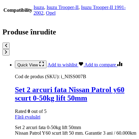
Isuzu
,
Isuzu Trooper-II
,
Isuzu Trooper-II 1991-
Compatibility
2002
,
Opel
Produse înrudite
Add to wishlist
Add to compare
Quick View
Cod de produs (SKU):
i_NISS007B
Set 2 arcuri fata Nissan Patrol y60
scurt 0-50kg lift 50mm
Rated
0
out of 5
Fără evaluări
Set 2 arcuri fata 0-50kg lift 50mm
Nissan Patrol Y60 scurt lift 50 mm. Garantie 3 ani / 60.000km