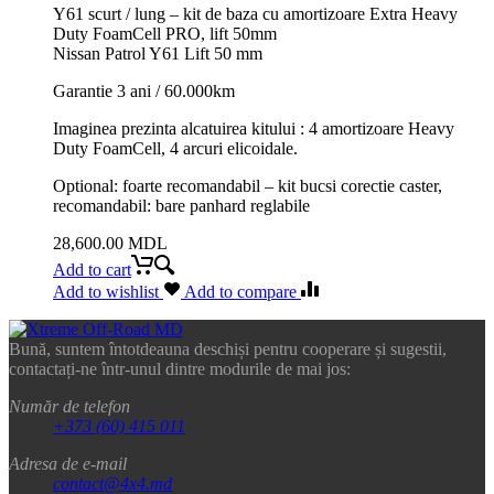
Y61 scurt / lung – kit de baza cu amortizoare Extra Heavy
Duty FoamCell PRO, lift 50mm
Nissan Patrol Y61 Lift 50 mm
Garantie 3 ani / 60.000km
Imaginea prezinta alcatuirea kitului : 4 amortizoare Heavy
Duty FoamCell, 4 arcuri elicoidale.
Optional: foarte recomandabil – kit bucsi corectie caster,
recomandabil: bare panhard reglabile
28,600.00
MDL
Add to cart
Add to wishlist
Add to compare
Bună, suntem întotdeauna deschiși pentru cooperare și sugestii,
contactați-ne într-unul dintre modurile de mai jos:
Număr de telefon
+373 (60) 415 011
Adresa de e-mail
contact@4x4.md