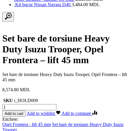
Kit bucse Nissan Navara D40
3,484.00
MDL
Set bare de torsiune Heavy
Duty Isuzu Trooper, Opel
Frontera – lift 45 mm
Set bare de torsiune Heavy Duty Isuzu Trooper, Opel Frontera – lift
45 mm
8,574.80
MDL
SKU
i_HOLD009
Cantitate
Set
Add to wishlist
Add to compare
Add to cart
bare
Etichete:
de
Opel Frontera - lift 45 mm
Set bare de torsiune Heavy Duty Isuzu
torsiune
Trooper