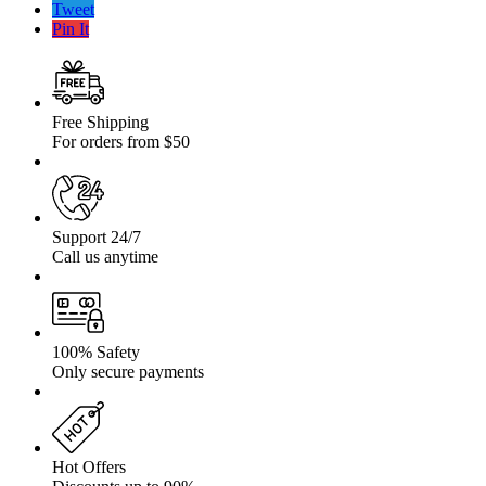
EMU
Tweet
Nissan
Pin It
Terrano
II
+
4
cm
Free Shipping
For orders from $50
Support 24/7
Call us anytime
100% Safety
Only secure payments
Hot Offers