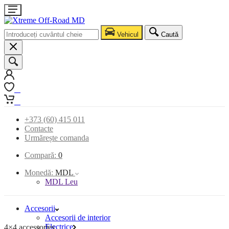
Vehicul
Caută
0
0
+373 (60) 415 011
Contacte
Urmărește comanda
Compară:
0
Monedă:
MDL
MDL Leu
Accesorii
Accesorii de interior
Electrice
4×4 accessories