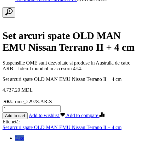
Set arcuri spate OLD MAN
EMU Nissan Terrano II + 4 cm
Suspensiile OME sunt dezvoltate si produse in Australia de catre
ARB – liderul mondial in accesorii 4×4.
Set arcuri spate OLD MAN EMU Nissan Terrano II + 4 cm
4,737.20
MDL
SKU
ome_22978-AR-S
Cantitate
Set
Add to wishlist
Add to compare
Add to cart
arcuri
Etichetă:
spate
Set arcuri spate OLD MAN EMU Nissan Terrano II + 4 cm
OLD
MAN
Like