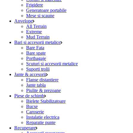
Frigidere
Generatoare portabile
Mese si scaune
Anvelope
All Terrain
Extreme
Mud Terrain
Bari si accesorii metalice
Bare Fata
Bare spate
Portbagaje
Scuturi si accesorii metalice
Suporti trolii
Jante & accesorii
Flanse distantiere
Jante tabla
Piulite & prezoane
Piese de schimb
Bielete Stabilizatoare
Bucse
Caroserie
Instalatie electrica
Reparatie punte
Recuperare