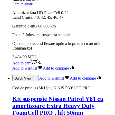
Fără evaluări
Amortizor fata HD FoamCell 0-2″
Land Cruiser 40, 42, 45, 46, 47.
Garantie 3 ani / 60.000 km
Poate fi folosit cu suspensia standard.
Operare perfecta si flexare optima impreuna cu arcurile
Ironman4x4
3,484.00
MDL
Add to cart
Add to wishlist
Add to compare
Add to wishlist
Add to compare
Quick View
Cod de produs (SKU):
i_K NIS P Y61 FC PRO
Kit suspensie Nissan Patrol Y61 cu
amortizoare Extra Heavy Duty
FoamCell PRO , lift 50mm