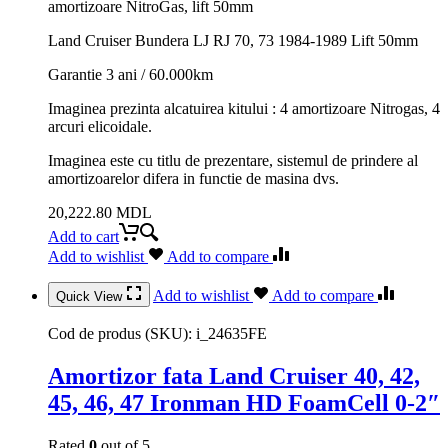
amortizoare NitroGas, lift 50mm
Land Cruiser Bundera LJ RJ 70, 73 1984-1989 Lift 50mm
Garantie 3 ani / 60.000km
Imaginea prezinta alcatuirea kitului : 4 amortizoare Nitrogas, 4
arcuri elicoidale.
Imaginea este cu titlu de prezentare, sistemul de prindere al
amortizoarelor difera in functie de masina dvs.
20,222.80
MDL
Add to cart
Add to wishlist
Add to compare
Add to wishlist
Add to compare
Quick View
Cod de produs (SKU):
i_24635FE
Amortizor fata Land Cruiser 40, 42,
45, 46, 47 Ironman HD FoamCell 0-2″
Rated
0
out of 5