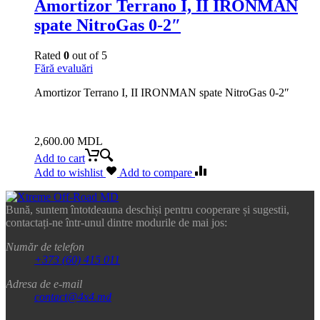
Amortizor Terrano I, II IRONMAN
spate NitroGas 0-2″
Rated
0
out of 5
Fără evaluări
Amortizor Terrano I, II IRONMAN spate NitroGas 0-2″
2,600.00
MDL
Add to cart
Add to wishlist
Add to compare
Bună, suntem întotdeauna deschiși pentru cooperare și sugestii,
contactați-ne într-unul dintre modurile de mai jos:
Număr de telefon
+373 (60) 415 011
Adresa de e-mail
contact@4x4.md