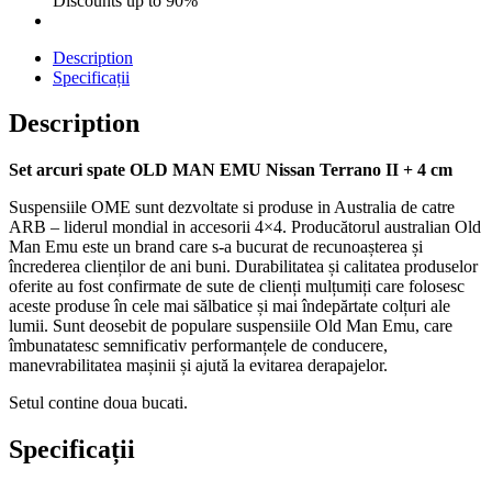
Discounts up to 90%
Description
Specificații
Description
Set arcuri spate OLD MAN EMU Nissan Terrano II + 4 cm
Suspensiile OME sunt dezvoltate si produse in Australia de catre
ARB – liderul mondial in accesorii 4×4. Producătorul australian Old
Man Emu este un brand care s-a bucurat de recunoașterea și
încrederea clienților de ani buni. Durabilitatea și calitatea produselor
oferite au fost confirmate de sute de clienți mulțumiți care folosesc
aceste produse în cele mai sălbatice și mai îndepărtate colțuri ale
lumii. Sunt deosebit de populare suspensiile Old Man Emu, care
îmbunatatesc semnificativ performanțele de conducere,
manevrabilitatea mașinii și ajută la evitarea derapajelor.
Setul contine doua bucati.
Specificații