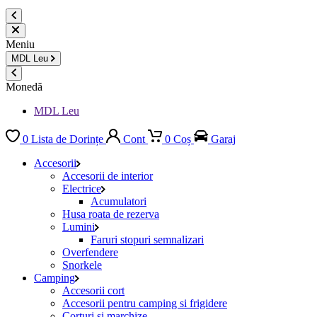
Meniu
MDL
Leu
Monedă
MDL Leu
0
Lista de Dorințe
Cont
0
Coș
Garaj
Accesorii
Accesorii de interior
Electrice
Acumulatori
Husa roata de rezerva
Lumini
Faruri stopuri semnalizari
Overfendere
Snorkele
Camping
Accesorii cort
Accesorii pentru camping si frigidere
Corturi si marchize