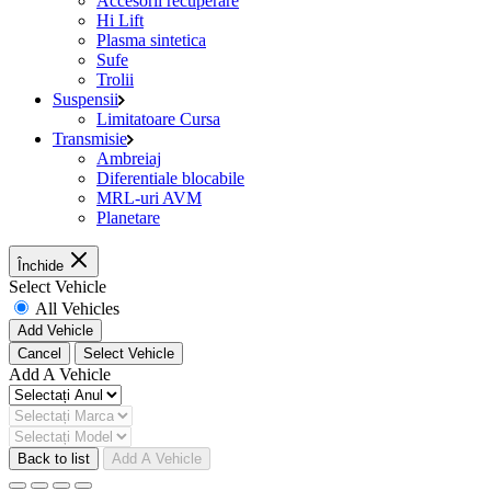
Accesorii recuperare
Hi Lift
Plasma sintetica
Sufe
Trolii
Suspensii
Limitatoare Cursa
Transmisie
Ambreiaj
Diferentiale blocabile
MRL-uri AVM
Planetare
Închide
Select Vehicle
All Vehicles
Add Vehicle
Cancel
Select Vehicle
Add A Vehicle
Back to list
Add A Vehicle