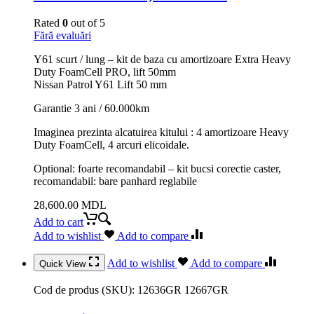
Rated
0
out of 5
Fără evaluări
Y61 scurt / lung – kit de baza cu amortizoare Extra Heavy
Duty FoamCell PRO, lift 50mm
Nissan Patrol Y61 Lift 50 mm
Garantie 3 ani / 60.000km
Imaginea prezinta alcatuirea kitului : 4 amortizoare Heavy
Duty FoamCell, 4 arcuri elicoidale.
Optional: foarte recomandabil – kit bucsi corectie caster,
recomandabil: bare panhard reglabile
28,600.00
MDL
Add to cart
Add to wishlist
Add to compare
Add to wishlist
Add to compare
Quick View
Cod de produs (SKU):
12636GR 12667GR