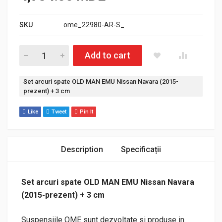
SKU
ome_22980-AR-S_
Cantitate Set arcuri spate OLD MAN EMU Nissan Navara (2015
Add to cart
Etichetă:
Set arcuri spate OLD MAN EMU Nissan Navara (2015-
prezent) + 3 cm
Like
Tweet
Pin It
Description
Specificații
Set arcuri spate OLD MAN EMU Nissan Navara
(2015-prezent) + 3 cm
Suspensiile OME sunt dezvoltate si produse in