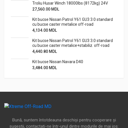
Troliu Husar Winch 18000lbs (8172kg) 24V
27,560.00
MDL
Kit bucse Nissan Patrol Y61 GU3 3.0 standard
cu bucse caster metalice off-road
4,134.00
MDL
Kit bucse Nissan Patrol Y61 GU3 3.0 standard
cu bucse caster metalice+stabiliz. off-road
4,440.80
MDL
Kit bucse Nissan Navara D40
3,484.00
MDL
Bună, suntem întotdeauna deschiși pentru cooperare și
sugestii, contactați-ne într-unul dintre modurile de mai jos: