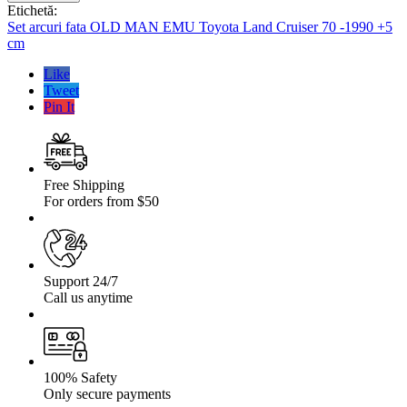
arcuri
Etichetă:
fata
Set arcuri fata OLD MAN EMU Toyota Land Cruiser 70 -1990 +5
OLD
cm
MAN
EMU
Like
Toyota
Tweet
Land
Pin It
Cruiser
70
-1990
+5
cm
Free Shipping
For orders from $50
Support 24/7
Call us anytime
100% Safety
Only secure payments