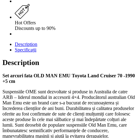
Hot Offers
Discounts up to 90%
Description
Specificații
Description
Set arcuri fata OLD MAN EMU Toyota Land Cruiser 70 -1990
+5 cm
Suspensiile OME sunt dezvoltate si produse in Australia de catre
ARB – liderul mondial in accesorii 4×4. Producătorul australian Old
Man Emu este un brand care s-a bucurat de recunoașterea și
încrederea clienților de ani buni. Durabilitatea și calitatea produselor
oferite au fost confirmate de sute de clienți mulțumiți care folosesc
aceste produse în cele mai sălbatice și mai îndepărtate colțuri ale
lumii. Sunt deosebit de populare suspensiile Old Man Emu, care
îmbunatatesc semnificativ performanțele de conducere,
manevrabilitatea mașinii și ajută la evitarea derapajelor.