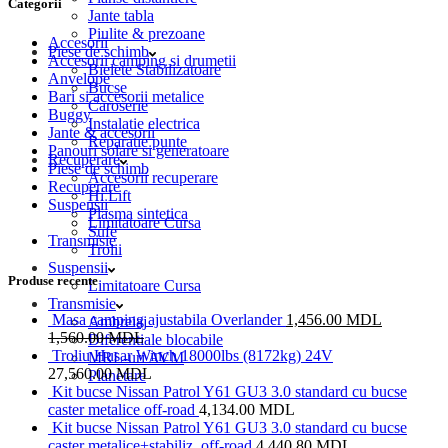
Categorii
Jante tabla
Piulite & prezoane
Accesorii
Piese de schimb
Accesorii camping si drumetii
Bielete Stabilizatoare
Anvelope
Bucse
Bari si accesorii metalice
Caroserie
Buggy
Instalatie electrica
Jante & accesorii
Reparatie punte
Panouri solare si generatoare
Recuperare
Piese de schimb
Accesorii recuperare
Recuperare
Hi Lift
Suspensii
Plasma sintetica
Limitatoare Cursa
Sufe
Transmisie
Trolii
Suspensii
Produse recente
Limitatoare Cursa
Transmisie
Masa camping ajustabila Overlander
1,456.00
MDL
Ambreiaj
1,560.00
MDL
Diferentiale blocabile
Troliu Husar Winch 18000lbs (8172kg) 24V
MRL-uri AVM
27,560.00
MDL
Planetare
Kit bucse Nissan Patrol Y61 GU3 3.0 standard cu bucse
caster metalice off-road
4,134.00
MDL
Kit bucse Nissan Patrol Y61 GU3 3.0 standard cu bucse
caster metalice+stabiliz. off-road
4,440.80
MDL