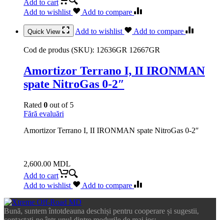
Add to cart
Add to wishlist
Add to compare
Add to wishlist
Add to compare
Quick View
Cod de produs (SKU):
12636GR 12667GR
Amortizor Terrano I, II IRONMAN
spate NitroGas 0-2″
Rated
0
out of 5
Fără evaluări
Amortizor Terrano I, II IRONMAN spate NitroGas 0-2″
2,600.00
MDL
Add to cart
Add to wishlist
Add to compare
Bună, suntem întotdeauna deschiși pentru cooperare și sugestii,
contactați-ne într-unul dintre modurile de mai jos: