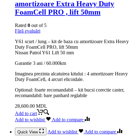
amortizoare Extra Heavy Duty
FoamCell PRO , lift 50mm
Rated
0
out of 5
Fără evaluări
Y61 scurt / lung – kit de baza cu amortizoare Extra Heavy
Duty FoamCell PRO, lift 50mm
Nissan Patrol Y61 Lift 50 mm
Garantie 3 ani / 60.000km
Imaginea prezinta alcatuirea kitului : 4 amortizoare Heavy
Duty FoamCell, 4 arcuri elicoidale.
Optional: foarte recomandabil – kit bucsi corectie caster,
recomandabil: bare panhard reglabile
28,600.00
MDL
Add to cart
Add to wishlist
Add to compare
Add to wishlist
Add to compare
Quick View