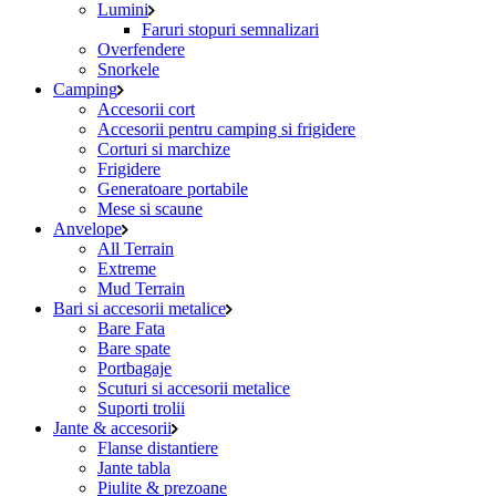
Lumini
Faruri stopuri semnalizari
Overfendere
Snorkele
Camping
Accesorii cort
Accesorii pentru camping si frigidere
Corturi si marchize
Frigidere
Generatoare portabile
Mese si scaune
Anvelope
All Terrain
Extreme
Mud Terrain
Bari si accesorii metalice
Bare Fata
Bare spate
Portbagaje
Scuturi si accesorii metalice
Suporti trolii
Jante & accesorii
Flanse distantiere
Jante tabla
Piulite & prezoane