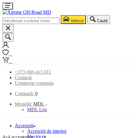
Vehicul
Caută
0
0
+373 (60) 415 011
Contacte
Urmărește comanda
Compară:
0
Monedă:
MDL
MDL Leu
Accesorii
Accesorii de interior
Electrice
4×4 accessories