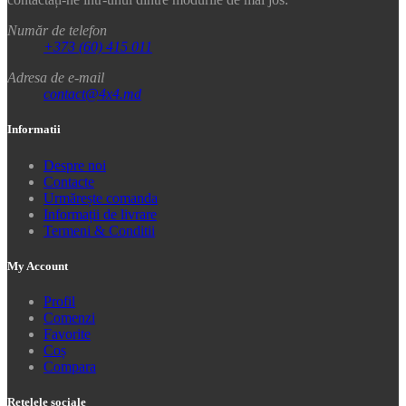
Număr de telefon
+373 (60) 415 011
Adresa de e-mail
contact@4x4.md
Informatii
Despre noi
Contacte
Urmărește comanda
Informații de livrare
Termeni & Conditii
My Account
Profil
Comenzi
Favorite
Coș
Compara
Rețelele sociale