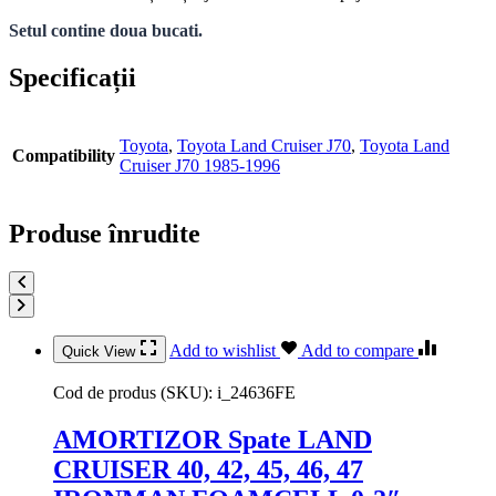
Setul contine doua bucati.
Specificații
Toyota
,
Toyota Land Cruiser J70
,
Toyota Land
Compatibility
Cruiser J70 1985-1996
Produse înrudite
Add to wishlist
Add to compare
Quick View
Cod de produs (SKU):
i_24636FE
AMORTIZOR Spate LAND
CRUISER 40, 42, 45, 46, 47