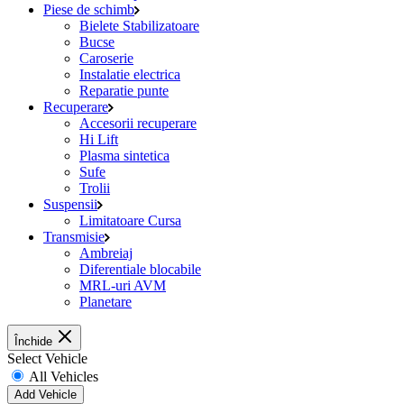
Piese de schimb
Bielete Stabilizatoare
Bucse
Caroserie
Instalatie electrica
Reparatie punte
Recuperare
Accesorii recuperare
Hi Lift
Plasma sintetica
Sufe
Trolii
Suspensii
Limitatoare Cursa
Transmisie
Ambreiaj
Diferentiale blocabile
MRL-uri AVM
Planetare
Închide
Select Vehicle
All Vehicles
Add Vehicle