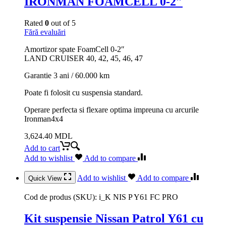
IRONMAN FOAMCELL 0-2″
Rated
0
out of 5
Fără evaluări
Amortizor spate FoamCell 0-2″
LAND CRUISER 40, 42, 45, 46, 47
Garantie 3 ani / 60.000 km
Poate fi folosit cu suspensia standard.
Operare perfecta si flexare optima impreuna cu arcurile
Ironman4x4
3,624.40
MDL
Add to cart
Add to wishlist
Add to compare
Add to wishlist
Add to compare
Quick View
Cod de produs (SKU):
i_K NIS P Y61 FC PRO
Kit suspensie Nissan Patrol Y61 cu