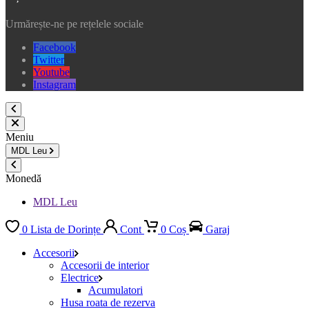
Urmărește-ne pe rețelele sociale
Facebook
Twitter
Youtube
Instagram
Meniu
MDL
Leu
Monedă
MDL Leu
0
Lista de Dorințe
Cont
0
Coș
Garaj
Accesorii
Accesorii de interior
Electrice
Acumulatori
Husa roata de rezerva