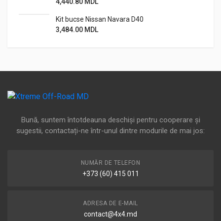
4,440.80
MDL
Kit bucse Nissan Navara D40
3,484.00
MDL
Bună, suntem întotdeauna deschiși pentru cooperare și
sugestii, contactați-ne într-unul dintre modurile de mai jos:
NUMĂR DE TELEFON
+373 (60) 415 011
ADRESA DE E-MAIL
contact@4x4.md