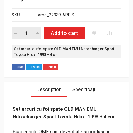
SKU
ome_22939-ARF-S
Cantitate Set arcuri cu foi spate OLD MAN EMU Nitrocharger S
Add to cart
Etichetă:
Set arcuri cu foi spate OLD MAN EMU Nitrocharger Sport
Toyota Hilux -1998 + 4 cm
Like
Tweet
Pin It
Description
Specificații
Set arcuri cu foi spate OLD MAN EMU
Nitrocharger Sport Toyota Hilux -1998 + 4 cm
Suspensiile OME sunt dezvoltate si produse in