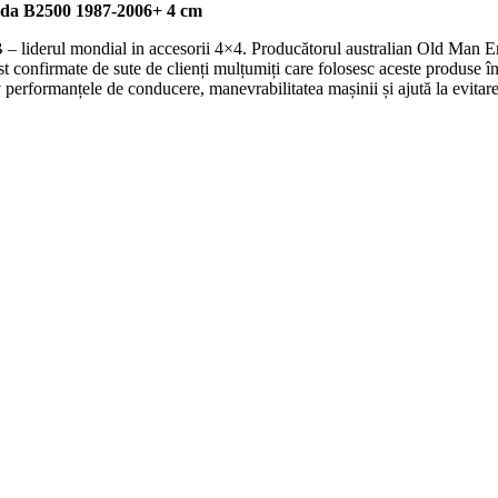
da B2500 1987-2006+ 4 cm
 – liderul mondial in accesorii 4×4. Producătorul australian Old Man Em
fost confirmate de sute de clienți mulțumiți care folosesc aceste produse î
erformanțele de conducere, manevrabilitatea mașinii și ajută la evitare