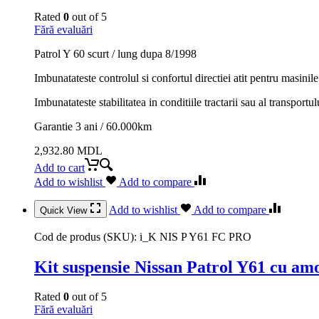
Rated
0
out of 5
Fără evaluări
Patrol Y 60 scurt / lung dupa 8/1998
Imbunatateste controlul si confortul directiei atit pentru masinile 
Imbunatateste stabilitatea in conditiile tractarii sau al transportul
Garantie 3 ani / 60.000km
2,932.80
MDL
Add to cart
Add to wishlist
Add to compare
Add to wishlist
Add to compare
Quick View
Cod de produs (SKU):
i_K NIS P Y61 FC PRO
Kit suspensie Nissan Patrol Y61 cu a
Rated
0
out of 5
Fără evaluări