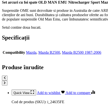
Set arcuri cu foi spate OLD MAN EMU Nitrocharger Sport Maz
Suspensiile OME sunt dezvoltate si produse in Australia de catre ARB
clienților de ani buni. Durabilitatea și calitatea produselor oferite au 
de populare suspensiile Old Man Emu, care îmbunatatesc semnificativ p
Setul contine doua bucati.
Specificații
Compatibility
Mazda
,
Mazda B2500
,
Mazda B2500 1987-2006
Produse înrudite
Add to wishlist
Add to compare
Quick View
Cod de produs (SKU):
i_24635FE