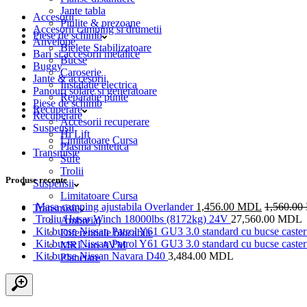
Jante tabla
Accesorii
Piulite & prezoane
Accesorii camping si drumetii
Piese de schimb
Anvelope
Bielete Stabilizatoare
Bari si accesorii metalice
Bucse
Buggy
Caroserie
Jante & accesorii
Instalatie electrica
Panouri solare si generatoare
Reparatie punte
Piese de schimb
Recuperare
Recuperare
Accesorii recuperare
Suspensii
Hi Lift
Limitatoare Cursa
Plasma sintetica
Transmisie
Sufe
Trolii
Produse recente
Suspensii
Limitatoare Cursa
Masa camping ajustabila Overlander
1,456.00
MDL
1,560.00
Transmisie
Troliu Husar Winch 18000lbs (8172kg) 24V
27,560.00
MDL
Ambreiaj
Kit bucse Nissan Patrol Y61 GU3 3.0 standard cu bucse caster 
Diferentiale blocabile
Kit bucse Nissan Patrol Y61 GU3 3.0 standard cu bucse caster 
MRL-uri AVM
Kit bucse Nissan Navara D40
3,484.00
MDL
Planetare