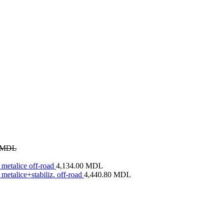
MDL
metalice off-road
4,134.00
MDL
metalice+stabiliz. off-road
4,440.80
MDL