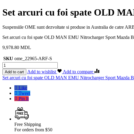
Set arcuri cu foi spate OLD M
Suspensiile OME sunt dezvoltate si produse in Australia de catre ARB 
Set arcuri cu foi spate OLD MAN EMU Nitrocharger Sport Mazda 
9,978.80
MDL
SKU
ome_22965-ARF-S
Cantitate
Set
Add to wishlist
Add to compare
Add to cart
arcuri
Etichetă:
Set arcuri cu foi spate OLD MAN EMU Nitrocharger Sport Mazda 
cu
foi
Like
spate
Tweet
OLD
Pin It
MAN
EMU
Nitrocharger
Sport
Mazda
Free Shipping
B2500
For orders from $50