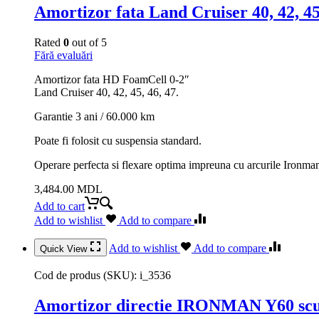
Amortizor fata Land Cruiser 40, 42, 
Rated
0
out of 5
Fără evaluări
Amortizor fata HD FoamCell 0-2″
Land Cruiser 40, 42, 45, 46, 47.
Garantie 3 ani / 60.000 km
Poate fi folosit cu suspensia standard.
Operare perfecta si flexare optima impreuna cu arcurile Ironm
3,484.00
MDL
Add to cart
Add to wishlist
Add to compare
Add to wishlist
Add to compare
Quick View
Cod de produs (SKU):
i_3536
Amortizor directie IRONMAN Y60 scur