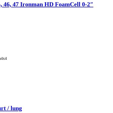
45, 46, 47 Ironman HD FoamCell 0-2″
an4x4
t / lung