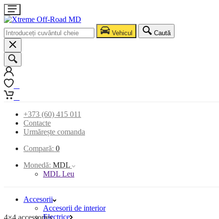
Vehicul
Caută
0
0
+373 (60) 415 011
Contacte
Urmărește comanda
Compară:
0
Monedă:
MDL
MDL Leu
Accesorii
Accesorii de interior
Electrice
4×4 accessories