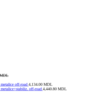
MDL
metalice off-road
4,134.00
MDL
metalice+stabiliz. off-road
4,440.80
MDL