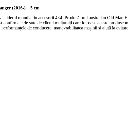
nger (2016-) + 5 cm
 – liderul mondial in accesorii 4×4. Producătorul australian Old Man Em
fost confirmate de sute de clienți mulțumiți care folosesc aceste produse î
erformanțele de conducere, manevrabilitatea mașinii și ajută la evitare