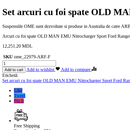
Set arcuri cu foi spate OLD M
Suspensiile OME sunt dezvoltate si produse in Australia de catre ARB 
Arcuri cu foi spate OLD MAN EMU Nitrocharger Sport Ford Ranger
12,251.20
MDL
SKU
ome_22979-ARF-F
Cantitate
Set
Add to wishlist
Add to compare
Add to cart
arcuri
Etichetă:
cu
Set arcuri cu foi spate OLD MAN EMU Nitrocharger Sport Ford Ran
foi
spate
Like
OLD
Tweet
MAN
Pin It
EMU
Nitrocharger
Sport
Ford
Ranger
Free Shipping