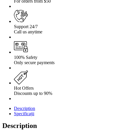
(2016-)
For orders from $50
+
5
cm
Support 24/7
Call us anytime
100% Safety
Only secure payments
Hot Offers
Discounts up to 90%
Description
Specificații
Description