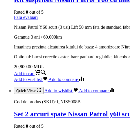
Rated
0
out of 5
Fără evaluări
Nissan Patrol Y60 scurt (3 usi) Lift 50 mm fata de standard fab
Garantie 3 ani / 60.000km
Imaginea prezinta alcatuirea kitului de baza: 4 amortizoare Nitro
Optional: bucsi corectie caster, bare panhard reglabile, kit cobori
20,800.00
MDL
Add to cart
Add to wishlist
Add to compare
Add to wishlist
Add to compare
Quick View
Cod de produs (SKU):
i_NISS008B
Set 2 arcuri spate Nissan Patrol y60 s
Rated
0
out of 5