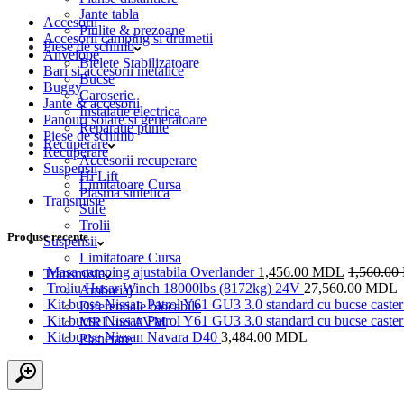
Jante tabla
Accesorii
Piulite & prezoane
Accesorii camping si drumetii
Piese de schimb
Anvelope
Bielete Stabilizatoare
Bari si accesorii metalice
Bucse
Buggy
Caroserie
Jante & accesorii
Instalatie electrica
Panouri solare si generatoare
Reparatie punte
Piese de schimb
Recuperare
Recuperare
Accesorii recuperare
Suspensii
Hi Lift
Limitatoare Cursa
Plasma sintetica
Transmisie
Sufe
Trolii
Produse recente
Suspensii
Limitatoare Cursa
Masa camping ajustabila Overlander
1,456.00
MDL
1,560.00
Transmisie
Troliu Husar Winch 18000lbs (8172kg) 24V
27,560.00
MDL
Ambreiaj
Kit bucse Nissan Patrol Y61 GU3 3.0 standard cu bucse caster 
Diferentiale blocabile
Kit bucse Nissan Patrol Y61 GU3 3.0 standard cu bucse caster 
MRL-uri AVM
Kit bucse Nissan Navara D40
3,484.00
MDL
Planetare