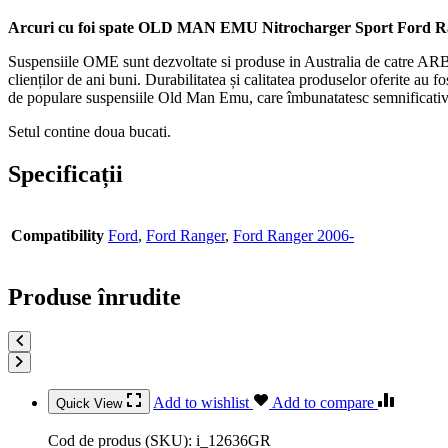
Arcuri cu foi spate OLD MAN EMU Nitrocharger Sport Ford Ra
Suspensiile OME sunt dezvoltate si produse in Australia de catre ARB
clienților de ani buni. Durabilitatea și calitatea produselor oferite au 
de populare suspensiile Old Man Emu, care îmbunatatesc semnificativ p
Setul contine doua bucati.
Specificații
Compatibility
Ford
,
Ford Ranger
,
Ford Ranger 2006-
Produse înrudite
Add to wishlist
Add to compare
Quick View
Cod de produs (SKU):
i_12636GR