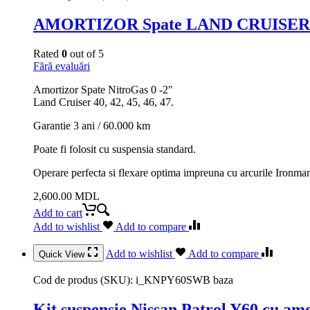
AMORTIZOR Spate LAND CRUISER 40
Rated
0
out of 5
Fără evaluări
Amortizor Spate NitroGas 0 -2″
Land Cruiser 40, 42, 45, 46, 47.
Garantie 3 ani / 60.000 km
Poate fi folosit cu suspensia standard.
Operare perfecta si flexare optima impreuna cu arcurile Ironm
2,600.00
MDL
Add to cart
Add to wishlist
Add to compare
Add to wishlist
Add to compare
Quick View
Cod de produs (SKU):
i_KNPY60SWB baza
Kit suspensie Nissan Patrol Y60 cu am