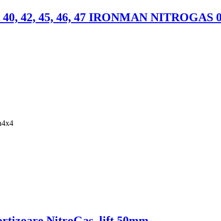
, 42, 45, 46, 47 IRONMAN NITROGAS 0
an4x4
ortizoare NitroGas, lift 50mm