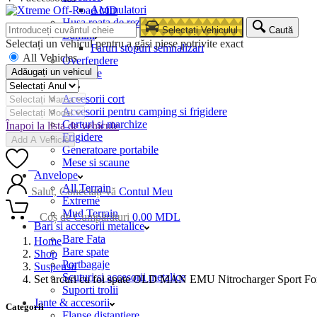
Acumulatori
Husa roata de rezerva
Selectați Vehiculul
Caută
Lumini
Selectați un vehicul pentru a găsi piese potrivite exact
Faruri stopuri semnalizari
All Vehicles
Overfendere
Adăugați un vehicul
Snorkele
Camping
Accesorii cort
Accesorii pentru camping si frigidere
Corturi si marchize
Înapoi la lista de vehicule
Frigidere
Add A Vehicle
Generatoare portabile
Mese si scaune
0
Anvelope
All Terrain
Salut, Conectați-vă
Contul Meu
Extreme
Mud Terrain
0
Coș de Cumpărături
0.00
MDL
Bari si accesorii metalice
Bare Fata
Home
Bare spate
Shop
Portbagaje
Suspensii
Scuturi si accesorii metalice
Set arcuri cu foi spate OLD MAN EMU Nitrocharger Sport Fo
Suporti trolii
Jante & accesorii
Categorii
Flanse distantiere