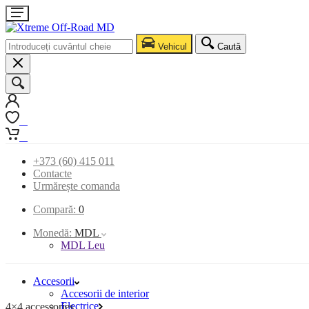
Vehicul
Caută
0
0
+373 (60) 415 011
Contacte
Urmărește comanda
Compară:
0
Monedă:
MDL
MDL Leu
Accesorii
Accesorii de interior
Electrice
4×4 accessories