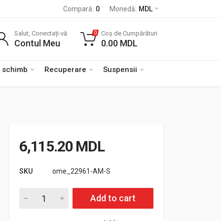
Compară:
0
Monedă:
MDL
Salut, Conectați-vă
Coș de Cumpărături
0
Contul Meu
0.00
MDL
e schimb
Recuperare
Suspensii
6,115.20
MDL
SKU
ome_22961-AM-S
Cantitate Set amortizoare spate OLD MAN EMU Nitrocharger S
Add to cart