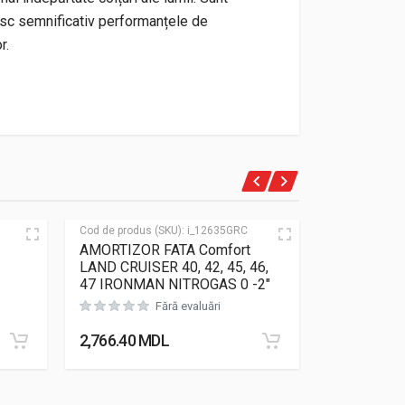
sc semnificativ performanțele de
r.
Cod de produs (SKU):
i_12635GRC
Cod de produs
AMORTIZOR FATA Comfort
Set 2 arcur
LAND CRUISER 40, 42, 45, 46,
y60 scurt 
47 IRONMAN NITROGAS 0 -2″
Fără evaluări
2,766.40
MDL
6,136.00
M