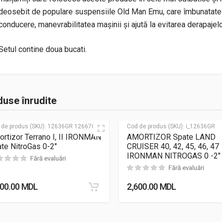
deosebit de populare suspensiile Old Man Emu, care îmbunatate
conducere, manevrabilitatea mașinii și ajută la evitarea derapajelo
Setul contine doua bucati.
use înrudite
 de produs (SKU):
12636GR 12667GR
Cod de produs (SKU):
i_12636GR
rtizor Terrano I, II IRONMAN
AMORTIZOR Spate LAND
te NitroGas 0-2″
CRUISER 40, 42, 45, 46, 47
IRONMAN NITROGAS 0 -2″
Fără evaluări
Fără evaluări
600.00
MDL
2,600.00
MDL