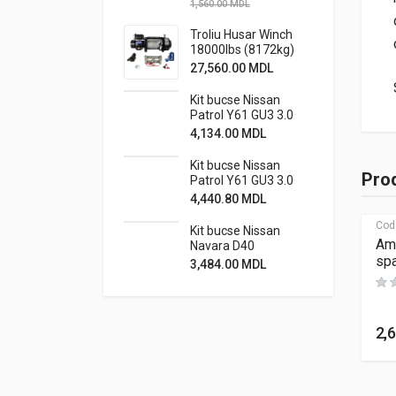
1,560.00
MDL
Troliu Husar Winch
18000lbs (8172kg)
24V
27,560.00
MDL
Kit bucse Nissan
Patrol Y61 GU3 3.0
standard cu bucse
4,134.00
MDL
caster metalice off-
road
Kit bucse Nissan
Prod
Patrol Y61 GU3 3.0
standard cu bucse
4,440.80
MDL
caster
metalice+stabiliz.
Cod
Kit bucse Nissan
off-road
Amo
Navara D40
spa
3,484.00
MDL
2,