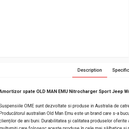
Description
Specific
Amortizor spate OLD MAN EMU Nitrocharger Sport Jeep Wr
Suspensiile OME sunt dezvoltate si produse in Australia de catre
Producătorul australian Old Man Emu este un brand care s-a bucu
clienților de ani buni. Durabilitatea și calitatea produselor oferit
mulțumiți care folosesc aceste produse în cele mai sălbatice și ma