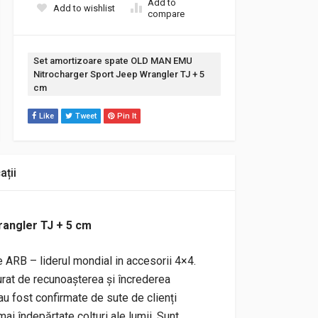
Add to
Add to wishlist
compare
Etichetă:
Set amortizoare spate OLD MAN EMU
Nitrocharger Sport Jeep Wrangler TJ + 5
cm
Like
Tweet
Pin It
ații
angler TJ + 5 cm
 ARB – liderul mondial in accesorii 4×4.
rat de recunoașterea și încrederea
e au fost confirmate de sute de clienți
i îndepărtate colțuri ale lumii. Sunt