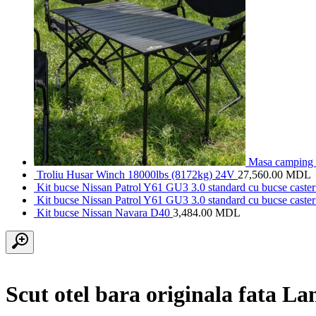
Masa camping a
Troliu Husar Winch 18000lbs (8172kg) 24V
27,560.00
MDL
Kit bucse Nissan Patrol Y61 GU3 3.0 standard cu bucse caster 
Kit bucse Nissan Patrol Y61 GU3 3.0 standard cu bucse caster 
Kit bucse Nissan Navara D40
3,484.00
MDL
Scut otel bara originala fata L