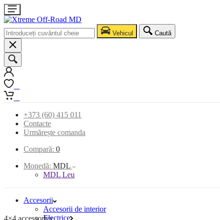
Vehicul
Caută
0
0
+373 (60) 415 011
Contacte
Urmărește comanda
Compară:
0
Monedă:
MDL
MDL Leu
Accesorii
Accesorii de interior
Electrice
4×4 accessories