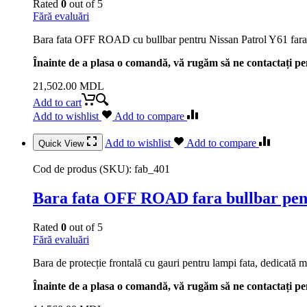
Rated
0
out of 5
Fără evaluări
Bara fata OFF ROAD cu bullbar pentru Nissan Patrol Y61 fara 
Înainte de a plasa o comandă, vă rugăm să ne contactați pen
21,502.00
MDL
Add to cart
Add to wishlist
Add to compare
Add to wishlist
Add to compare
Quick View
Cod de produs (SKU):
fab_401
Bara fata OFF ROAD fara bullbar pent
Rated
0
out of 5
Fără evaluări
Bara de protecție frontală cu gauri pentru lampi fata, dedicată 
Înainte de a plasa o comandă, vă rugăm să ne contactați pen