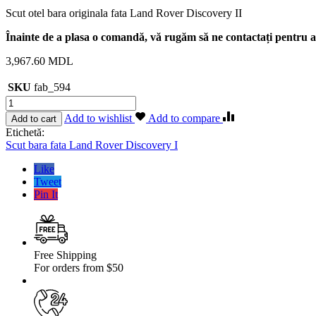
Scut otel bara originala fata Land Rover Discovery II
Înainte de a plasa o comandă, vă rugăm să ne contactați pentru a 
3,967.60
MDL
SKU
fab_594
Cantitate
Scut
Add to wishlist
Add to compare
Add to cart
otel
Etichetă:
bara
Scut bara fata Land Rover Discovery I
originala
fata
Like
Land
Tweet
Rover
Pin It
Discovery
II
Free Shipping
For orders from $50