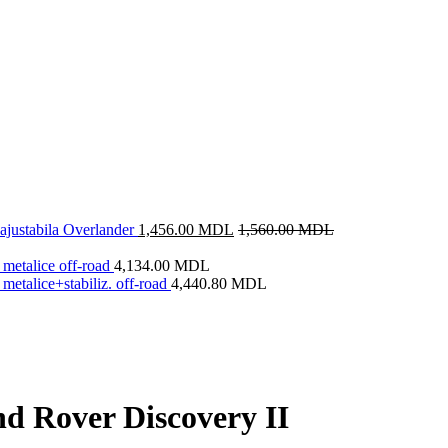
justabila Overlander
1,456.00
MDL
1,560.00
MDL
metalice off-road
4,134.00
MDL
metalice+stabiliz. off-road
4,440.80
MDL
and Rover Discovery II