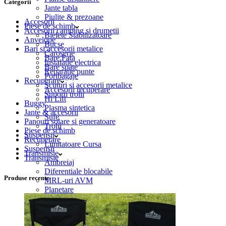
Categorii
Jante tabla
Piulite & prezoane
Accesorii
Piese de schimb
Accesorii camping si drumetii
Bielete Stabilizatoare
Anvelope
Bucse
Bari si accesorii metalice
Caroserie
Bare Fata
Instalatie electrica
Bare spate
Reparatie punte
Portbagaje
Recuperare
Scuturi si accesorii metalice
Accesorii recuperare
Suporti trolii
Hi Lift
Buggy
Plasma sintetica
Jante & accesorii
Sufe
Panouri solare si generatoare
Trolii
Piese de schimb
Suspensii
Recuperare
Limitatoare Cursa
Suspensii
Transmisie
Transmisie
Ambreiaj
Diferentiale blocabile
Produse recente
MRL-uri AVM
Planetare