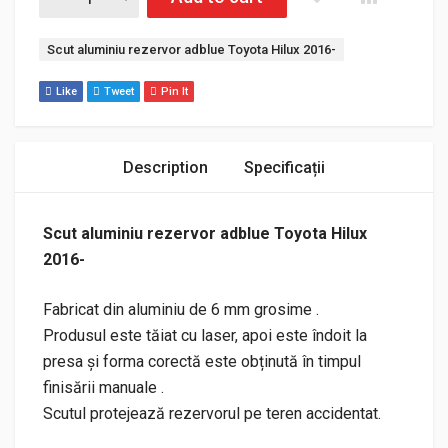
Etichetă:
Scut aluminiu rezervor adblue Toyota Hilux 2016-
Like
Tweet
Pin It
Description
Specificații
Scut aluminiu rezervor adblue Toyota Hilux
2016-
Fabricat din aluminiu de 6 mm grosime .
Produsul este tăiat cu laser, apoi este îndoit la
presa și forma corectă este obținută în timpul
finisării manuale .
Scutul protejează rezervorul pe teren accidentat.