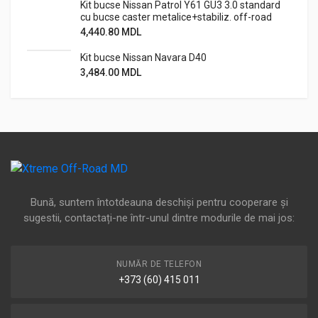
Kit bucse Nissan Patrol Y61 GU3 3.0 standard
cu bucse caster metalice+stabiliz. off-road
4,440.80
MDL
Kit bucse Nissan Navara D40
3,484.00
MDL
Bună, suntem întotdeauna deschiși pentru cooperare și
sugestii, contactați-ne într-unul dintre modurile de mai jos:
NUMĂR DE TELEFON
+373 (60) 415 011