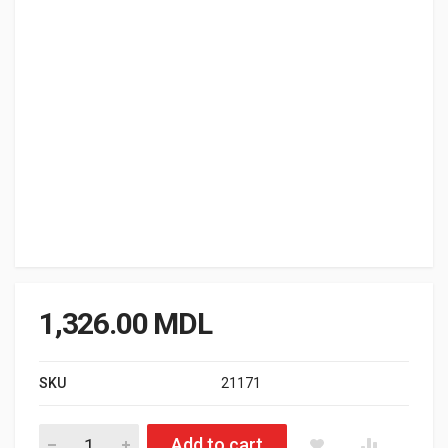
1,326.00
MDL
SKU
21171
Cantitate Scut aluminiu rezervor adblue Toyota Hilux 2016-
Add to cart