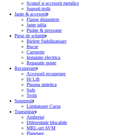
Scuturi si accesorii metalice
Suporti trolii
Jante & accesorii
Flanse distantiere
Jante tabla
Piulite & prezoane
Piese de schimb
Bielete Stabilizatoare
Bucse
Caroserie
Instalatie electrica
Reparatie punte
Recuperare
Accesorii recuperare
Hi Lift
Plasma sintetica
Sufe
Trolii
Suspensii
Limitatoare Cursa
Transmisie
Ambreiaj
Diferentiale blocabile
MRL-uri AVM
Planetare