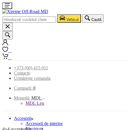
Vehicul
Caută
0
0
+373 (60) 415 011
Contacte
Urmărește comanda
Compară:
0
Monedă:
MDL
MDL Leu
Accesorii
Accesorii de interior
Electrice
4×4 accessories