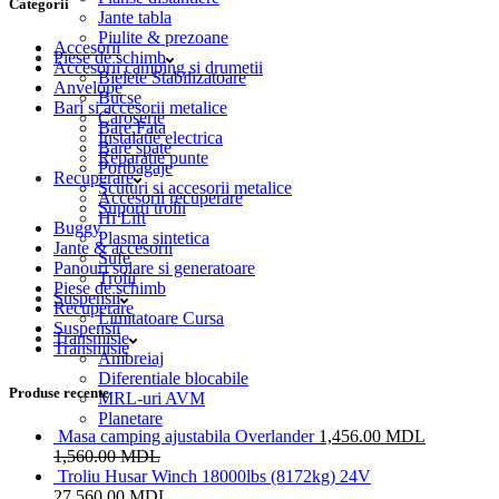
Categorii
Jante tabla
Piulite & prezoane
Accesorii
Piese de schimb
Accesorii camping si drumetii
Bielete Stabilizatoare
Anvelope
Bucse
Bari si accesorii metalice
Caroserie
Bare Fata
Instalatie electrica
Bare spate
Reparatie punte
Portbagaje
Recuperare
Scuturi si accesorii metalice
Accesorii recuperare
Suporti trolii
Hi Lift
Buggy
Plasma sintetica
Jante & accesorii
Sufe
Panouri solare si generatoare
Trolii
Piese de schimb
Suspensii
Recuperare
Limitatoare Cursa
Suspensii
Transmisie
Transmisie
Ambreiaj
Diferentiale blocabile
Produse recente
MRL-uri AVM
Planetare
Masa camping ajustabila Overlander
1,456.00
MDL
1,560.00
MDL
Troliu Husar Winch 18000lbs (8172kg) 24V
27,560.00
MDL