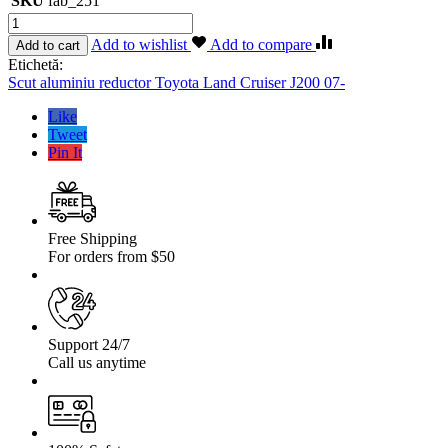
SKU
fab_251
Cantitate
Scut
Add to wishlist
Add to compare
Add to cart
aluminiu
Etichetă:
reductor
Scut aluminiu reductor Toyota Land Cruiser J200 07-
Toyota
Land
Like
Cruiser
Tweet
J200
Pin It
07-
Free Shipping
For orders from $50
Support 24/7
Call us anytime