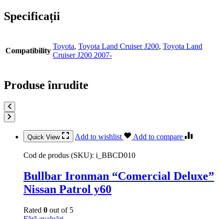
Specificații
Toyota
,
Toyota Land Cruiser J200
,
Toyota Land
Compatibility
Cruiser J200 2007-
Produse înrudite
Add to wishlist
Add to compare
Quick View
Cod de produs (SKU):
i_BBCD010
Bullbar Ironman “Comercial Deluxe”
Nissan Patrol y60
Rated
0
out of 5
Fără evaluări