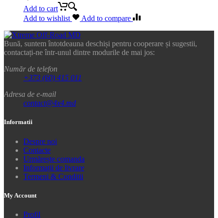
Add to cart
Add to wishlist
Add to compare
Bună, suntem întotdeauna deschiși pentru cooperare și sugestii,
contactați-ne într-unul dintre modurile de mai jos:
Număr de telefon
+373 (60) 415 011
Adresa de e-mail
contact@4x4.md
Informatii
Despre noi
Contacte
Urmărește comanda
Informații de livrare
Termeni & Conditii
My Account
Profil