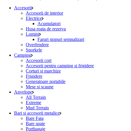
Accesorii
Accesorii de interior
Electrice
Acumulatori
Husa roata de rezerva
Lumini
Faruri stopuri semnalizari
Overfendere
Snorkele
Camping
Accesorii cort
Accesorii pentru camping si frigidere
Corturi si marchize
Frigidere
Generatoare portabile
Mese si scaune
Anvelope
All Terrain
Extreme
Mud Terrain
Bari si accesorii metalice
Bare Fata
Bare spate
Portbagaje