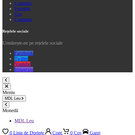
Comenzi
Favorite
Coș
Compara
Rețelele sociale
Urmărește-ne pe rețelele sociale
Facebook
Twitter
Youtube
Instagram
Meniu
MDL
Leu
Monedă
MDL Leu
0
Lista de Dorințe
Cont
0
Coș
Garaj