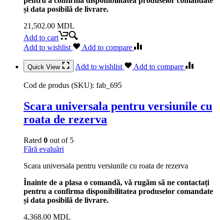
pentru a confirma disponibilitatea produselor comandate
și data posibilă de livrare.
21,502.00
MDL
Add to cart
Add to wishlist
Add to compare
Add to wishlist
Add to compare
Quick View
Cod de produs (SKU):
fab_695
Scara universala pentru versiunile cu
roata de rezerva
Rated
0
out of 5
Fără evaluări
Scara universala pentru versiunile cu roata de rezerva
Înainte de a plasa o comandă, vă rugăm să ne contactați
pentru a confirma disponibilitatea produselor comandate
și data posibilă de livrare.
4,368.00
MDL