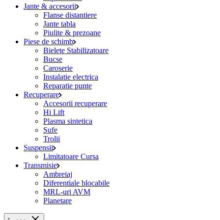
Jante & accesorii
Flanse distantiere
Jante tabla
Piulite & prezoane
Piese de schimb
Bielete Stabilizatoare
Bucse
Caroserie
Instalatie electrica
Reparatie punte
Recuperare
Accesorii recuperare
Hi Lift
Plasma sintetica
Sufe
Trolii
Suspensii
Limitatoare Cursa
Transmisie
Ambreiaj
Diferentiale blocabile
MRL-uri AVM
Planetare