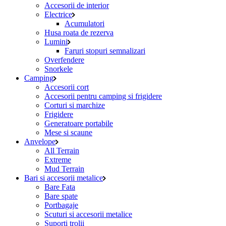
Accesorii de interior
Electrice
Acumulatori
Husa roata de rezerva
Lumini
Faruri stopuri semnalizari
Overfendere
Snorkele
Camping
Accesorii cort
Accesorii pentru camping si frigidere
Corturi si marchize
Frigidere
Generatoare portabile
Mese si scaune
Anvelope
All Terrain
Extreme
Mud Terrain
Bari si accesorii metalice
Bare Fata
Bare spate
Portbagaje
Scuturi si accesorii metalice
Suporti trolii