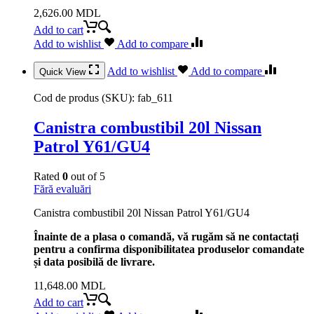
2,626.00
MDL
Add to cart
Add to wishlist
Add to compare
Add to wishlist
Add to compare
Quick View
Cod de produs (SKU):
fab_611
Canistra combustibil 20l Nissan
Patrol Y61/GU4
Rated
0
out of 5
Fără evaluări
Canistra combustibil 20l Nissan Patrol Y61/GU4
Înainte de a plasa o comandă, vă rugăm să ne contactați
pentru a confirma disponibilitatea produselor comandate
și data posibilă de livrare.
11,648.00
MDL
Add to cart