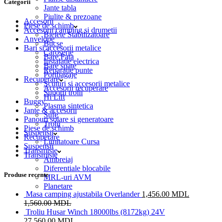
Categorii
Jante tabla
Piulite & prezoane
Accesorii
Piese de schimb
Accesorii camping si drumetii
Bielete Stabilizatoare
Anvelope
Bucse
Bari si accesorii metalice
Caroserie
Bare Fata
Instalatie electrica
Bare spate
Reparatie punte
Portbagaje
Recuperare
Scuturi si accesorii metalice
Accesorii recuperare
Suporti trolii
Hi Lift
Buggy
Plasma sintetica
Jante & accesorii
Sufe
Panouri solare si generatoare
Trolii
Piese de schimb
Suspensii
Recuperare
Limitatoare Cursa
Suspensii
Transmisie
Transmisie
Ambreiaj
Diferentiale blocabile
Produse recente
MRL-uri AVM
Planetare
Masa camping ajustabila Overlander
1,456.00
MDL
1,560.00
MDL
Troliu Husar Winch 18000lbs (8172kg) 24V
27,560.00
MDL