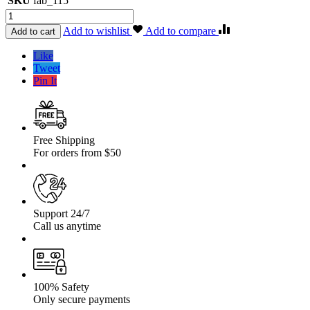
SKU
fab_115
Cantitate
Scut
Add to wishlist
Add to compare
Add to cart
aluminiu
reductor
Like
Nissan
Tweet
Patrol
Pin It
Y61/GU4
Free Shipping
For orders from $50
Support 24/7
Call us anytime
100% Safety
Only secure payments