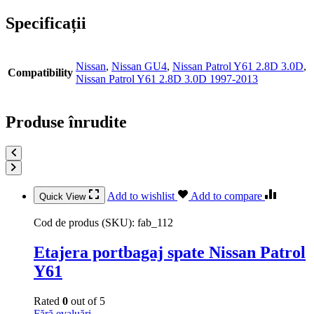
Specificații
Nissan
,
Nissan GU4
,
Nissan Patrol Y61 2.8D 3.0D
,
Compatibility
Nissan Patrol Y61 2.8D 3.0D 1997-2013
Produse înrudite
Add to wishlist
Add to compare
Quick View
Cod de produs (SKU):
fab_112
Etajera portbagaj spate Nissan Patrol
Y61
Rated
0
out of 5
Fără evaluări