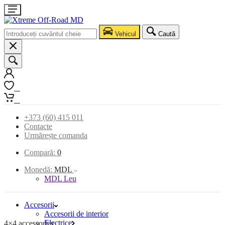
Vehicul
Caută
0
0
+373 (60) 415 011
Contacte
Urmărește comanda
Compară:
0
Monedă:
MDL
MDL Leu
Accesorii
Accesorii de interior
Electrice
4×4 accessories