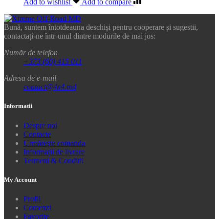
Add to wishlist
Add to compare
Bună, suntem întotdeauna deschiși pentru cooperare și sugestii,
contactați-ne într-unul dintre modurile de mai jos:
Număr de telefon
+373 (60) 415 011
Adresa de e-mail
contact@4x4.md
Informatii
Despre noi
Contacte
Urmărește comanda
Informații de livrare
Termeni & Conditii
My Account
Profil
Comenzi
Favorite