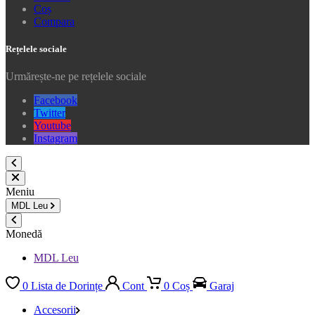
Coș
Compara
Rețelele sociale
Urmărește-ne pe rețelele sociale
Facebook
Twitter
Youtube
Instagram
Meniu
MDL
Leu
Monedă
MDL Leu
0
Lista de Dorințe
Cont
0
Coș
Garaj
Accesorii