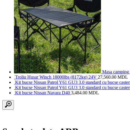
Masa camping a
Troliu Husar Winch 18000lbs (8172kg) 24V
27,560.00
MDL
Kit bucse Nissan Patrol Y61 GU3 3.0 standard cu bucse caster 
Kit bucse Nissan Patrol Y61 GU3 3.0 standard cu bucse caster 
Kit bucse Nissan Navara D40
3,484.00
MDL