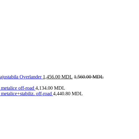
justabila Overlander
1,456.00
MDL
1,560.00
MDL
metalice off-road
4,134.00
MDL
metalice+stabiliz. off-road
4,440.80
MDL