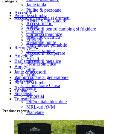
Categorii
Jante tabla
Piulite & prezoane
Accesorii
Piese de schimb
Accesorii camping si drumetii
Bielete Stabilizatoare
Accesorii cort
Bucse
Accesorii pentru camping si frigidere
Caroserie
Corturi si marchize
Instalatie electrica
Frigidere
Reparatie punte
Generatoare portabile
Recuperare
Mese si scaune
Accesorii recuperare
Anvelope
Hi Lift
Bari si accesorii metalice
Plasma sintetica
Buggy
Sufe
Jante & accesorii
Trolii
Panouri solare si generatoare
Suspensii
Piese de schimb
Limitatoare Cursa
Recuperare
Transmisie
Suspensii
Ambreiaj
Transmisie
Diferentiale blocabile
MRL-uri AVM
Produse recente
Planetare