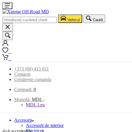
Vehicul
Caută
0
0
+373 (60) 415 011
Contacte
Urmărește comanda
Compară:
0
Monedă:
MDL
MDL Leu
Accesorii
Accesorii de interior
Electrice
4×4 accessories