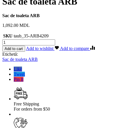
Sac de toaleta ARB
Sac de toaleta ARB
1,092.00
MDL
SKU
taub_35-ARB4209
Cantitate
Sac
Add to wishlist
Add to compare
Add to cart
de
Etichetă:
toaleta
Sac de toaleta ARB
ARB
Like
Tweet
Pin It
Free Shipping
For orders from $50