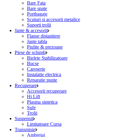
Bare Fata
Bare spate
Portbagaje
Scuturi si accesorii metalice
Suporti trolii
Jante & accesorii
Flanse distantiere
Jante tabla
Piulite & prezoane
Piese de schimb
Bielete Stabilizatoare
Bucse
Caroserie
Instalatie electrica
Reparatie punte
Recuperare
Accesorii recuperare
Hi Lift
Plasma sintetica
Sufe
Trolii
Suspensii
Limitatoare Cursa
Transmisie
Ambreiaj