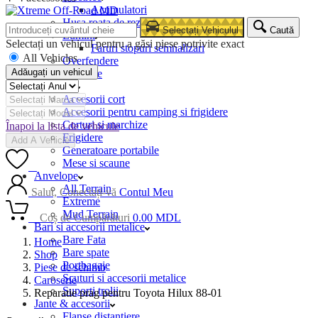
Acumulatori
Husa roata de rezerva
Selectați Vehiculul
Caută
Lumini
Selectați un vehicul pentru a găsi piese potrivite exact
Faruri stopuri semnalizari
All Vehicles
Overfendere
Adăugați un vehicul
Snorkele
Camping
Accesorii cort
Accesorii pentru camping si frigidere
Corturi si marchize
Înapoi la lista de vehicule
Frigidere
Add A Vehicle
Generatoare portabile
Mese si scaune
0
Anvelope
All Terrain
Salut, Conectați-vă
Contul Meu
Extreme
Mud Terrain
0
Coș de Cumpărături
0.00
MDL
Bari si accesorii metalice
Bare Fata
Home
Bare spate
Shop
Portbagaje
Piese de schimb
Scuturi si accesorii metalice
Caroserie
Suporti trolii
Reparatie prag pentru Toyota Hilux 88-01
Jante & accesorii
Flanse distantiere