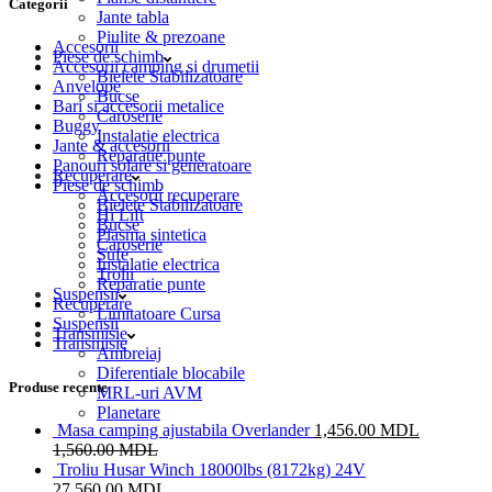
Categorii
Jante tabla
Piulite & prezoane
Accesorii
Piese de schimb
Accesorii camping si drumetii
Bielete Stabilizatoare
Anvelope
Bucse
Bari si accesorii metalice
Caroserie
Buggy
Instalatie electrica
Jante & accesorii
Reparatie punte
Panouri solare si generatoare
Recuperare
Piese de schimb
Accesorii recuperare
Bielete Stabilizatoare
Hi Lift
Bucse
Plasma sintetica
Caroserie
Sufe
Instalatie electrica
Trolii
Reparatie punte
Suspensii
Recuperare
Limitatoare Cursa
Suspensii
Transmisie
Transmisie
Ambreiaj
Diferentiale blocabile
Produse recente
MRL-uri AVM
Planetare
Masa camping ajustabila Overlander
1,456.00
MDL
1,560.00
MDL
Troliu Husar Winch 18000lbs (8172kg) 24V
27,560.00
MDL