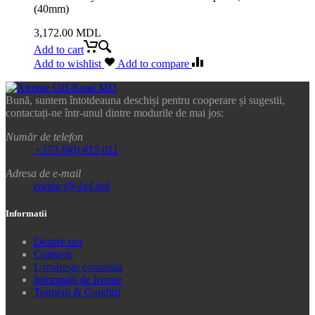
(40mm)
3,172.00
MDL
Add to cart
Add to wishlist
Add to compare
Bună, suntem întotdeauna deschiși pentru cooperare și sugestii,
contactați-ne într-unul dintre modurile de mai jos:
Număr de telefon
+373 (60) 415 011
Adresa de e-mail
contact@4x4.md
Informatii
Despre noi
Contacte
Urmărește comanda
Informații de livrare
Termeni & Conditii