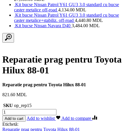
Kit bucse Nissan Patrol Y61 GU3 3.0 standard cu bucse
caster metalice off-road
4,134.00
MDL
Kit bucse Nissan Patrol Y61 GU3 3.0 standard cu bucse
caster metalice+stabiliz. off-road
4,440.80
MDL
Kit bucse Nissan Navara D40
3,484.00
MDL
Reparatie prag pentru Toyota
Hilux 88-01
Reparatie prag pentru Toyota Hilux 88-01
821.60
MDL
SKU
op_rep15
Cantitate
Reparatie
Add to wishlist
Add to compare
Add to cart
prag
Etichetă:
pentru
Reparatie prag pentru Toyota Hilux 88-01