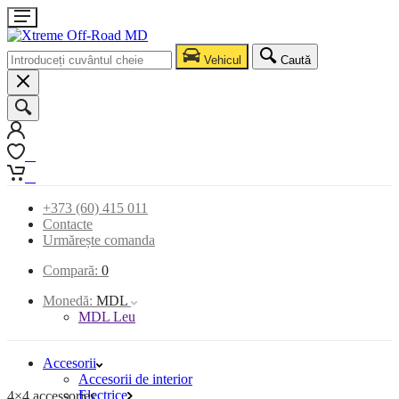
Vehicul
Caută
0
0
+373 (60) 415 011
Contacte
Urmărește comanda
Compară:
0
Monedă:
MDL
MDL Leu
Accesorii
Accesorii de interior
Electrice
4×4 accessories