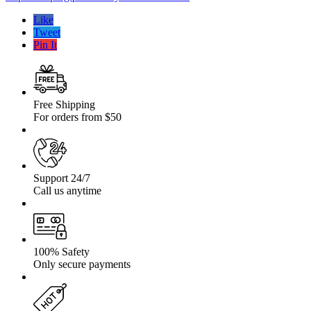
Toyota
Hilux
Like
88-
Tweet
01
Pin It
Free Shipping
For orders from $50
Support 24/7
Call us anytime
100% Safety
Only secure payments