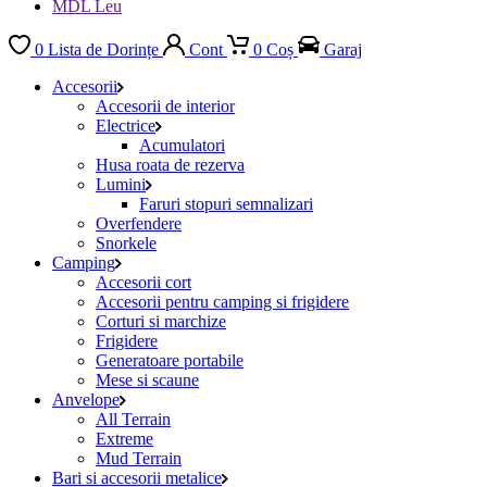
MDL Leu
0
Lista de Dorințe
Cont
0
Coș
Garaj
Accesorii
Accesorii de interior
Electrice
Acumulatori
Husa roata de rezerva
Lumini
Faruri stopuri semnalizari
Overfendere
Snorkele
Camping
Accesorii cort
Accesorii pentru camping si frigidere
Corturi si marchize
Frigidere
Generatoare portabile
Mese si scaune
Anvelope
All Terrain
Extreme
Mud Terrain
Bari si accesorii metalice