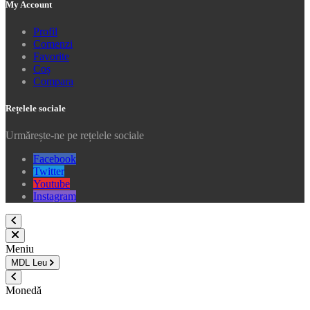
My Account
Profil
Comenzi
Favorite
Coș
Compara
Rețelele sociale
Urmărește-ne pe rețelele sociale
Facebook
Twitter
Youtube
Instagram
Meniu
MDL
Leu
Monedă