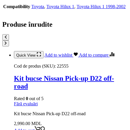
Compatibility
Toyota
,
Toyota Hilux 1
,
Toyota Hilux 1 1998-2002
Produse înrudite
Add to wishlist
Add to compare
Quick View
Cod de produs (SKU):
22555
Kit bucse Nissan Pick-up D22 off-
road
Rated
0
out of 5
Fără evaluări
Kit bucse Nissan Pick-up D22 off-road
2,990.00
MDL