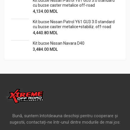
Kit bucse Nissan Patrol Y61 GU3 3.0 standard
cu bucse caster metalice off-road
4,134.00
MDL
Kit bucse Nissan Patrol Y61 GU3 3.0 standard
cu bucse caster metalice+stabiliz. off-road
4,440.80
MDL
Kit bucse Nissan Navara D40
3,484.00
MDL
Bună, suntem întotdeauna deschiși pentru cooperare și
sugestii, contactați-ne într-unul dintre modurile de mai jos: