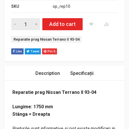
SKU
op_rep10
Cantitate Reparatie prag Nissan Terrano II 93-04
Add to cart
Etichetă:
Reparatie prag Nissan Terrano II 93-04
Like
Tweet
Pin It
Description
Specificații
Reparatie prag Nissan Terrano II 93-04
Lungime: 1750 mm
Stânga = Dreapta
Preturile sunt informative si pot exista modificari in