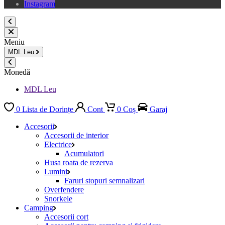
Instagram
Meniu
MDL
Leu
Monedă
MDL Leu
0
Lista de Dorințe
Cont
0
Coș
Garaj
Accesorii
Accesorii de interior
Electrice
Acumulatori
Husa roata de rezerva
Lumini
Faruri stopuri semnalizari
Overfendere
Snorkele
Camping
Accesorii cort