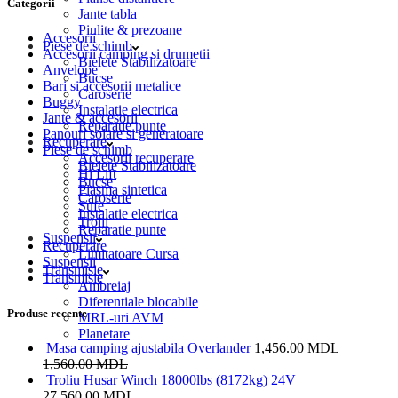
Categorii
Jante tabla
Piulite & prezoane
Accesorii
Piese de schimb
Accesorii camping si drumetii
Bielete Stabilizatoare
Anvelope
Bucse
Bari si accesorii metalice
Caroserie
Buggy
Instalatie electrica
Jante & accesorii
Reparatie punte
Panouri solare si generatoare
Recuperare
Piese de schimb
Accesorii recuperare
Bielete Stabilizatoare
Hi Lift
Bucse
Plasma sintetica
Caroserie
Sufe
Instalatie electrica
Trolii
Reparatie punte
Suspensii
Recuperare
Limitatoare Cursa
Suspensii
Transmisie
Transmisie
Ambreiaj
Diferentiale blocabile
Produse recente
MRL-uri AVM
Planetare
Masa camping ajustabila Overlander
1,456.00
MDL
1,560.00
MDL
Troliu Husar Winch 18000lbs (8172kg) 24V
27,560.00
MDL