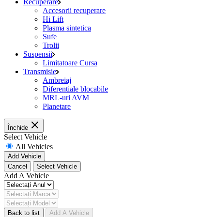
Recuperare
Accesorii recuperare
Hi Lift
Plasma sintetica
Sufe
Trolii
Suspensii
Limitatoare Cursa
Transmisie
Ambreiaj
Diferentiale blocabile
MRL-uri AVM
Planetare
Închide
Select Vehicle
All Vehicles
Add Vehicle
Cancel
Select Vehicle
Add A Vehicle
Back to list
Add A Vehicle