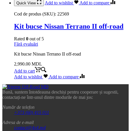
Add to wishlist
Add to compare
Quick View
Cod de produs (SKU):
22569
Kit bucse Nissan Terrano II off-road
Rated
0
out of 5
Fără evaluări
Kit bucse Nissan Terrano II off-road
2,990.00
MDL
Add to cart
Add to wishlist
Add to compare
Bună, suntem întotdeauna deschiși pentru cooperare și sugestii,
contactați-ne într-unul dintre modurile de mai jos:
Număr de telefon
+373 (60) 415 011
Adresa de e-mail
contact@4x4.md