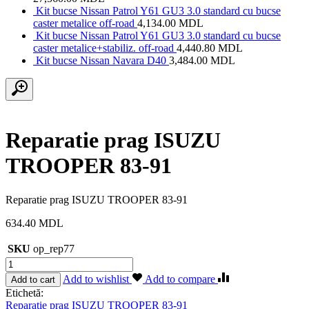
Kit bucse Nissan Patrol Y61 GU3 3.0 standard cu bucse
caster metalice off-road
4,134.00
MDL
Kit bucse Nissan Patrol Y61 GU3 3.0 standard cu bucse
caster metalice+stabiliz. off-road
4,440.80
MDL
Kit bucse Nissan Navara D40
3,484.00
MDL
Reparatie prag ISUZU
TROOPER 83-91
Reparatie prag ISUZU TROOPER 83-91
634.40
MDL
SKU
op_rep77
Cantitate
Reparatie
Add to wishlist
Add to compare
Add to cart
prag
Etichetă:
ISUZU
Reparatie prag ISUZU TROOPER 83-91