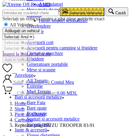
Acumulatori
Husa roata de rezerva
Selectați Vehiculul
Caută
Lumini
Selectați un vehicul pentru a găsi piese potrivite exact
Faruri stopuri semnalizari
All Vehicles
Overfendere
Adăugați un vehicul
Snorkele
Camping
Accesorii cort
Accesorii pentru camping si frigidere
Corturi si marchize
Înapoi la lista de vehicule
Frigidere
Add A Vehicle
Generatoare portabile
Mese si scaune
0
Anvelope
All Terrain
Salut, Conectați-vă
Contul Meu
Extreme
Mud Terrain
0
Coș de Cumpărături
0.00
MDL
Bari si accesorii metalice
Bare Fata
Home
Bare spate
Shop
Portbagaje
Piese de schimb
Scuturi si accesorii metalice
Caroserie
Suporti trolii
Reparatie prag ISUZU TROOPER 83-91
Jante & accesorii
Flanse distantiere