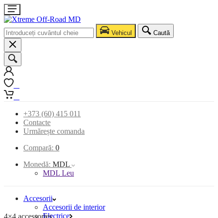
Vehicul
Caută
0
0
+373 (60) 415 011
Contacte
Urmărește comanda
Compară:
0
Monedă:
MDL
MDL Leu
Accesorii
Accesorii de interior
Electrice
4×4 accessories