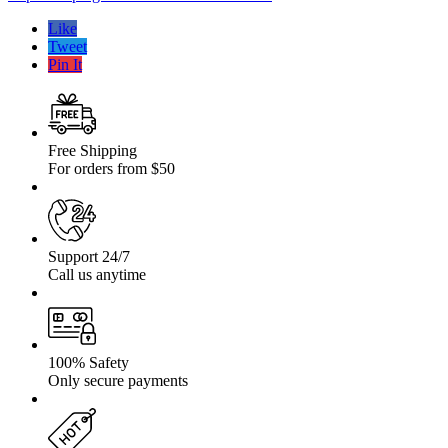
TROOPER
83-
Like
91
Tweet
Pin It
Free Shipping
For orders from $50
Support 24/7
Call us anytime
100% Safety
Only secure payments