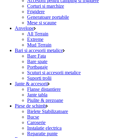
Accesorii pentru camping si frigidere
Corturi si marchize
Frigidere
Generatoare portabile
Mese si scaune
Anvelope
All Terrain
Extreme
Mud Terrain
Bari si accesorii metalice
Bare Fata
Bare spate
Portbagaje
Scuturi si accesorii metalice
Suporti trolii
Jante & accesorii
Flanse distantiere
Jante tabla
Piulite & prezoane
Piese de schimb
Bielete Stabilizatoare
Bucse
Caroserie
Instalatie electrica
Reparatie punte