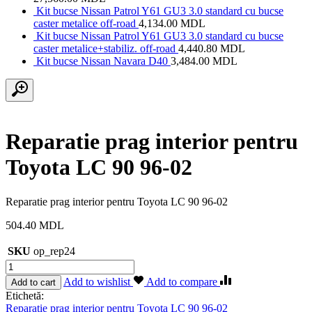
Kit bucse Nissan Patrol Y61 GU3 3.0 standard cu bucse
caster metalice off-road
4,134.00
MDL
Kit bucse Nissan Patrol Y61 GU3 3.0 standard cu bucse
caster metalice+stabiliz. off-road
4,440.80
MDL
Kit bucse Nissan Navara D40
3,484.00
MDL
Reparatie prag interior pentru
Toyota LC 90 96-02
Reparatie prag interior pentru Toyota LC 90 96-02
504.40
MDL
SKU
op_rep24
Cantitate
Reparatie
Add to wishlist
Add to compare
Add to cart
prag
Etichetă:
interior
Reparatie prag interior pentru Toyota LC 90 96-02