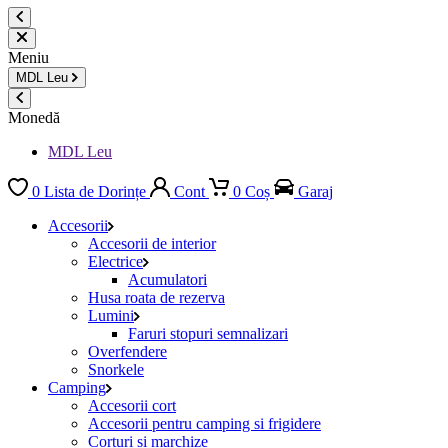
Meniu
MDL
Leu
Monedă
MDL Leu
0
Lista de Dorințe
Cont
0
Coș
Garaj
Accesorii
Accesorii de interior
Electrice
Acumulatori
Husa roata de rezerva
Lumini
Faruri stopuri semnalizari
Overfendere
Snorkele
Camping
Accesorii cort
Accesorii pentru camping si frigidere
Corturi si marchize