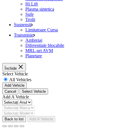
Hi Lift
Plasma sintetica
Sufe
Trolii
Suspensii
Limitatoare Cursa
Transmisie
Ambreiaj
Diferentiale blocabile
MRL-uri AVM
Planetare
Închide
Select Vehicle
All Vehicles
Add Vehicle
Cancel
Select Vehicle
Add A Vehicle
Back to list
Add A Vehicle