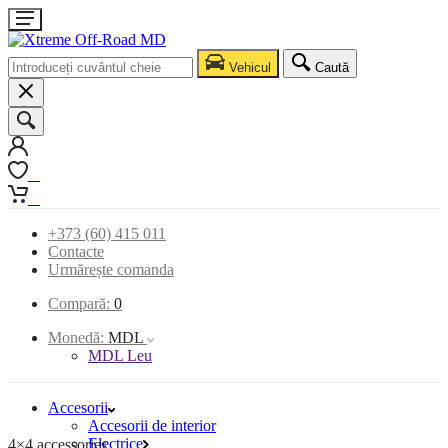
Vehicul
Caută
0
0
+373 (60) 415 011
Contacte
Urmărește comanda
Compară:
0
Monedă:
MDL
MDL Leu
Accesorii
Accesorii de interior
Electrice
4×4 accessories