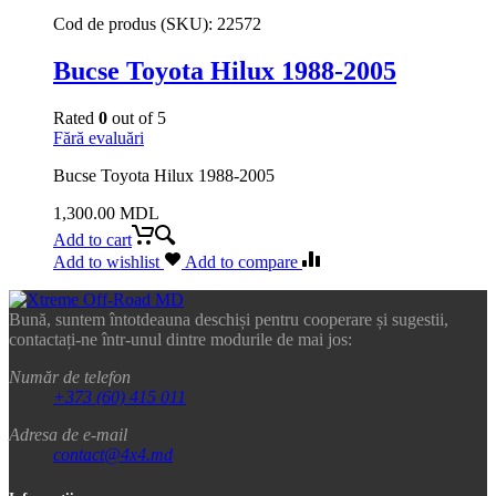
Cod de produs (SKU):
22572
Bucse Toyota Hilux 1988-2005
Rated
0
out of 5
Fără evaluări
Bucse Toyota Hilux 1988-2005
1,300.00
MDL
Add to cart
Add to wishlist
Add to compare
Bună, suntem întotdeauna deschiși pentru cooperare și sugestii,
contactați-ne într-unul dintre modurile de mai jos:
Număr de telefon
+373 (60) 415 011
Adresa de e-mail
contact@4x4.md