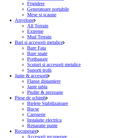
Frigidere
Generatoare portabile
Mese si scaune
Anvelope
All Terrain
Extreme
Mud Terrain
Bari si accesorii metalice
Bare Fata
Bare spate
Portbagaje
Scuturi si accesorii metalice
Suporti trolii
Jante & accesorii
Flanse distantiere
Jante tabla
Piulite & prezoane
Piese de schimb
Bielete Stabilizatoare
Bucse
Caroserie
Instalatie electrica
Reparatie punte
Recuperare
Accesorii recuperare