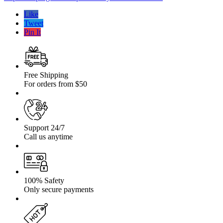
pentru
Toyota
Like
LC
Tweet
90
Pin It
96-
02
Free Shipping
For orders from $50
Support 24/7
Call us anytime
100% Safety
Only secure payments