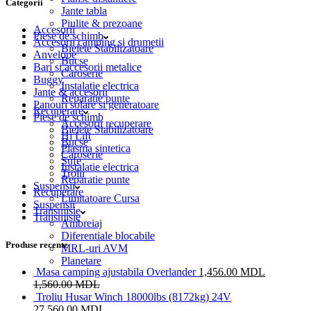
Categorii
Jante tabla
Piulite & prezoane
Accesorii
Piese de schimb
Accesorii camping si drumetii
Bielete Stabilizatoare
Anvelope
Bucse
Bari si accesorii metalice
Caroserie
Buggy
Instalatie electrica
Jante & accesorii
Reparatie punte
Panouri solare si generatoare
Recuperare
Piese de schimb
Accesorii recuperare
Bielete Stabilizatoare
Hi Lift
Bucse
Plasma sintetica
Caroserie
Sufe
Instalatie electrica
Trolii
Reparatie punte
Suspensii
Recuperare
Limitatoare Cursa
Suspensii
Transmisie
Transmisie
Ambreiaj
Diferentiale blocabile
Produse recente
MRL-uri AVM
Planetare
Masa camping ajustabila Overlander
1,456.00
MDL
1,560.00
MDL
Troliu Husar Winch 18000lbs (8172kg) 24V
27,560.00
MDL