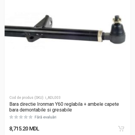
Cod de produs (SKU):
i_ADL003
Bara directie Ironman Y60 reglabila + ambele capete
bara demontabile si gresabile
Fără evaluări
8,715.20
MDL