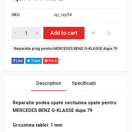
SKU
op_rep54
Cantitate Reparatie podea spate sectiunea spate pentru M
Add to cart
Etichetă:
Reparatie prag pentru MERCEDES BENZ G-KLASSE dupa 79
Like
Tweet
Pin It
Description
Specificații
Reparatie podea spate sectiunea spate pentru
MERCEDES BENZ G-KLASSE dupa 79
Grosimea tablei: 1 mm