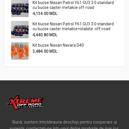
Kit bucse Nissan Patrol Y61 GU3 3.0 standard
cu bucse caster metalice off-road
4,134.00
MDL
Kit bucse Nissan Patrol Y61 GU3 3.0 standard
cu bucse caster metalice+stabiliz. off-road
4,440.80
MDL
Kit bucse Nissan Navara D40
3,484.00
MDL
Bună, suntem întotdeauna deschiși pentru cooperare și
sugestii, contactați-ne într-unul dintre modurile de mai jos: