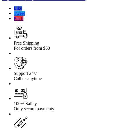
KIA
SPORTAGE
Like
94-
Tweet
03
Pin It
Free Shipping
For orders from $50
Support 24/7
Call us anytime
100% Safety
Only secure payments