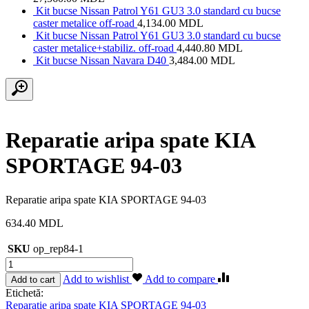
Kit bucse Nissan Patrol Y61 GU3 3.0 standard cu bucse
caster metalice off-road
4,134.00
MDL
Kit bucse Nissan Patrol Y61 GU3 3.0 standard cu bucse
caster metalice+stabiliz. off-road
4,440.80
MDL
Kit bucse Nissan Navara D40
3,484.00
MDL
Reparatie aripa spate KIA
SPORTAGE 94-03
Reparatie aripa spate KIA SPORTAGE 94-03
634.40
MDL
SKU
op_rep84-1
Cantitate
Reparatie
Add to wishlist
Add to compare
Add to cart
aripa
Etichetă:
spate
Reparatie aripa spate KIA SPORTAGE 94-03