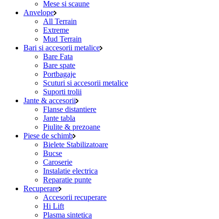
Mese si scaune
Anvelope
All Terrain
Extreme
Mud Terrain
Bari si accesorii metalice
Bare Fata
Bare spate
Portbagaje
Scuturi si accesorii metalice
Suporti trolii
Jante & accesorii
Flanse distantiere
Jante tabla
Piulite & prezoane
Piese de schimb
Bielete Stabilizatoare
Bucse
Caroserie
Instalatie electrica
Reparatie punte
Recuperare
Accesorii recuperare
Hi Lift
Plasma sintetica