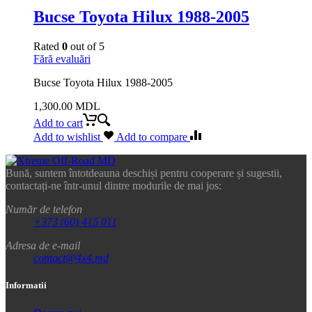
Bucse Toyota Hilux 1988-2005
Rated
0
out of 5
Fără evaluări
Bucse Toyota Hilux 1988-2005
1,300.00
MDL
Add to cart
Add to wishlist
Add to compare
Bună, suntem întotdeauna deschiși pentru cooperare și sugestii,
contactați-ne într-unul dintre modurile de mai jos:
Număr de telefon
+373 (60) 415 011
Adresa de e-mail
contact@4x4.md
Informatii