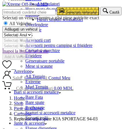
Acumulatori
Husa roata de rezerva
Selectați Vehiculul
Caută
Lumini
Selectați un vehicul pentru a găsi piese potrivite exact
Faruri stopuri semnalizari
All Vehicles
Overfendere
Adăugați un vehicul
Snorkele
Camping
Accesorii cort
Accesorii pentru camping si frigidere
Corturi si marchize
Înapoi la lista de vehicule
Frigidere
Add A Vehicle
Generatoare portabile
Mese si scaune
0
Anvelope
All Terrain
Salut, Conectați-vă
Contul Meu
Extreme
Mud Terrain
0
Coș de Cumpărături
0.00
MDL
Bari si accesorii metalice
Bare Fata
Home
Bare spate
Shop
Portbagaje
Piese de schimb
Scuturi si accesorii metalice
Caroserie
Suporti trolii
Reparatie aripa spate KIA SPORTAGE 94-03
Jante & accesorii
Flanse distantiere