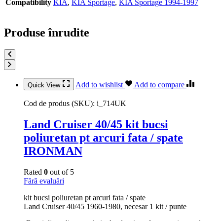
Compatibility
KIA
,
KIA Sportage
,
KIA Sportage 1994-1997
Produse înrudite
Add to wishlist
Add to compare
Quick View
Cod de produs (SKU):
i_714UK
Land Cruiser 40/45 kit bucsi
poliuretan pt arcuri fata / spate
IRONMAN
Rated
0
out of 5
Fără evaluări
kit bucsi poliuretan pt arcuri fata / spate
Land Cruiser 40/45 1960-1980, necesar 1 kit / punte