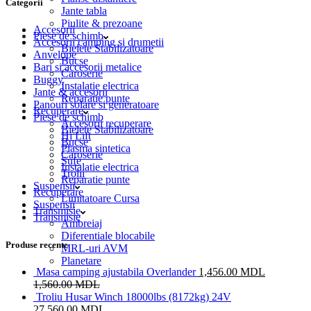
Categorii
Jante tabla
Piulite & prezoane
Accesorii
Piese de schimb
Accesorii camping si drumetii
Bielete Stabilizatoare
Anvelope
Bucse
Bari si accesorii metalice
Caroserie
Buggy
Instalatie electrica
Jante & accesorii
Reparatie punte
Panouri solare si generatoare
Recuperare
Piese de schimb
Accesorii recuperare
Bielete Stabilizatoare
Hi Lift
Bucse
Plasma sintetica
Caroserie
Sufe
Instalatie electrica
Trolii
Reparatie punte
Suspensii
Recuperare
Limitatoare Cursa
Suspensii
Transmisie
Transmisie
Ambreiaj
Diferentiale blocabile
Produse recente
MRL-uri AVM
Planetare
Masa camping ajustabila Overlander
1,456.00
MDL
1,560.00
MDL
Troliu Husar Winch 18000lbs (8172kg) 24V
27,560.00
MDL