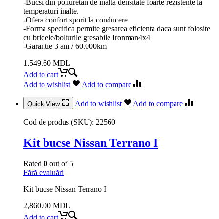
-Bucsi din poliuretan de inalta densitate foarte rezistente la
temperaturi inalte.
-Ofera confort sporit la conducere.
-Forma specifica permite gresarea eficienta daca sunt folosite
cu bridele/bolturile gresabile Ironman4x4
-Garantie 3 ani / 60.000km
1,549.60
MDL
Add to cart
Add to wishlist
Add to compare
Add to wishlist
Add to compare
Quick View
Cod de produs (SKU):
22560
Kit bucse Nissan Terrano I
Rated
0
out of 5
Fără evaluări
Kit bucse Nissan Terrano I
2,860.00
MDL
Add to cart