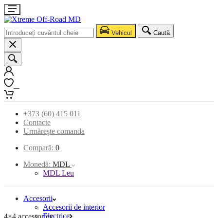
Vehicul
Caută
0
0
+373 (60) 415 011
Contacte
Urmărește comanda
Compară:
0
Monedă:
MDL
MDL Leu
Accesorii
Accesorii de interior
Electrice
4×4 accessories