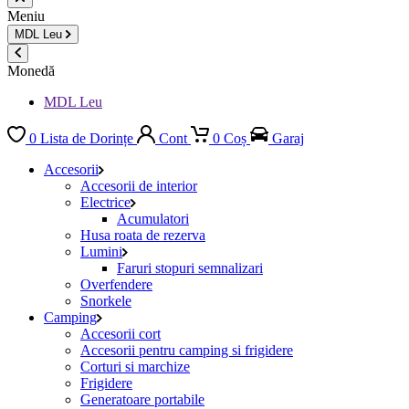
Meniu
MDL
Leu
Monedă
MDL Leu
0
Lista de Dorințe
Cont
0
Coș
Garaj
Accesorii
Accesorii de interior
Electrice
Acumulatori
Husa roata de rezerva
Lumini
Faruri stopuri semnalizari
Overfendere
Snorkele
Camping
Accesorii cort
Accesorii pentru camping si frigidere
Corturi si marchize
Frigidere
Generatoare portabile