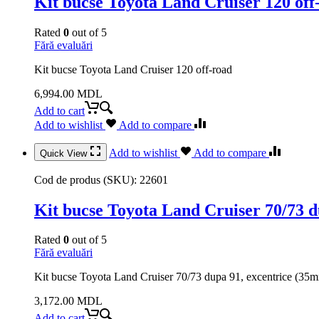
Kit bucse Toyota Land Cruiser 120 off
Rated
0
out of 5
Fără evaluări
Kit bucse Toyota Land Cruiser 120 off-road
6,994.00
MDL
Add to cart
Add to wishlist
Add to compare
Add to wishlist
Add to compare
Quick View
Cod de produs (SKU):
22601
Kit bucse Toyota Land Cruiser 70/73 d
Rated
0
out of 5
Fără evaluări
Kit bucse Toyota Land Cruiser 70/73 dupa 91, excentrice (35
3,172.00
MDL
Add to cart