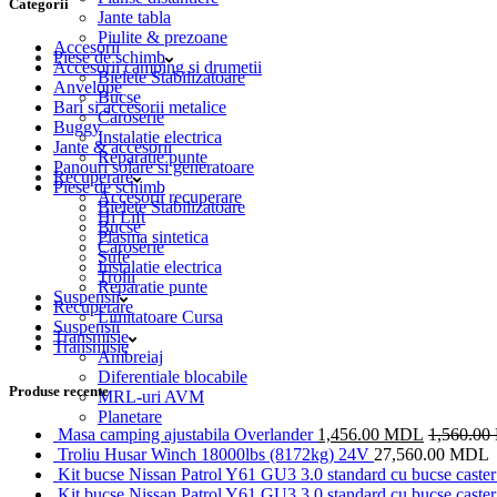
Categorii
Jante tabla
Piulite & prezoane
Accesorii
Piese de schimb
Accesorii camping si drumetii
Bielete Stabilizatoare
Anvelope
Bucse
Bari si accesorii metalice
Caroserie
Buggy
Instalatie electrica
Jante & accesorii
Reparatie punte
Panouri solare si generatoare
Recuperare
Piese de schimb
Accesorii recuperare
Bielete Stabilizatoare
Hi Lift
Bucse
Plasma sintetica
Caroserie
Sufe
Instalatie electrica
Trolii
Reparatie punte
Suspensii
Recuperare
Limitatoare Cursa
Suspensii
Transmisie
Transmisie
Ambreiaj
Diferentiale blocabile
Produse recente
MRL-uri AVM
Planetare
Masa camping ajustabila Overlander
1,456.00
MDL
1,560.00
Troliu Husar Winch 18000lbs (8172kg) 24V
27,560.00
MDL
Kit bucse Nissan Patrol Y61 GU3 3.0 standard cu bucse caster 
Kit bucse Nissan Patrol Y61 GU3 3.0 standard cu bucse caster 