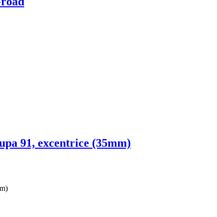
-road
upa 91, excentrice (35mm)
mm)