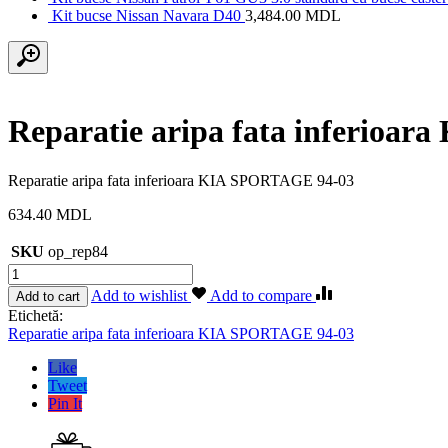
Kit bucse Nissan Navara D40
3,484.00
MDL
Reparatie aripa fata inferioa
Reparatie aripa fata inferioara KIA SPORTAGE 94-03
634.40
MDL
SKU
op_rep84
Cantitate
Reparatie
Add to wishlist
Add to compare
Add to cart
aripa
Etichetă:
fata
Reparatie aripa fata inferioara KIA SPORTAGE 94-03
inferioara
KIA
Like
SPORTAGE
Tweet
94-
Pin It
03