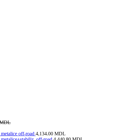
MDL
metalice off-road
4,134.00
MDL
metalice+stabiliz. off-road
4,440.80
MDL