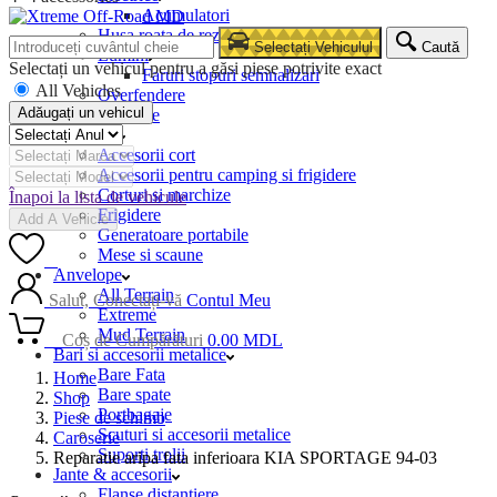
Acumulatori
Husa roata de rezerva
Selectați Vehiculul
Caută
Lumini
Selectați un vehicul pentru a găsi piese potrivite exact
Faruri stopuri semnalizari
All Vehicles
Overfendere
Adăugați un vehicul
Snorkele
Camping
Accesorii cort
Accesorii pentru camping si frigidere
Corturi si marchize
Înapoi la lista de vehicule
Frigidere
Add A Vehicle
Generatoare portabile
Mese si scaune
0
Anvelope
All Terrain
Salut, Conectați-vă
Contul Meu
Extreme
Mud Terrain
0
Coș de Cumpărături
0.00
MDL
Bari si accesorii metalice
Bare Fata
Home
Bare spate
Shop
Portbagaje
Piese de schimb
Scuturi si accesorii metalice
Caroserie
Suporti trolii
Reparatie aripa fata inferioara KIA SPORTAGE 94-03
Jante & accesorii
Flanse distantiere