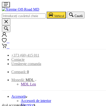
Vehicul
Caută
0
0
+373 (60) 415 011
Contacte
Urmărește comanda
Compară:
0
Monedă:
MDL
MDL Leu
Accesorii
Accesorii de interior
Electrice
4×4 accessories