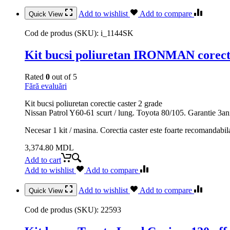
Add to wishlist
Add to compare
Quick View
Cod de produs (SKU):
i_1144SK
Kit bucsi poliuretan IRONMAN corecti
Rated
0
out of 5
Fără evaluări
Kit bucsi poliuretan corectie caster 2 grade
Nissan Patrol Y60-61 scurt / lung. Toyota 80/105. Garantie 3a
Necesar 1 kit / masina. Corectia caster este foarte recomandabil
3,374.80
MDL
Add to cart
Add to wishlist
Add to compare
Add to wishlist
Add to compare
Quick View
Cod de produs (SKU):
22593