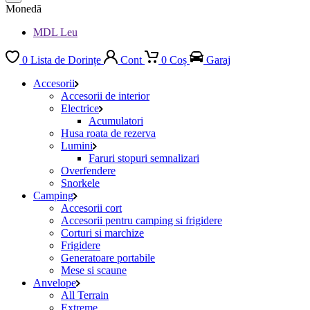
Monedă
MDL Leu
0
Lista de Dorințe
Cont
0
Coș
Garaj
Accesorii
Accesorii de interior
Electrice
Acumulatori
Husa roata de rezerva
Lumini
Faruri stopuri semnalizari
Overfendere
Snorkele
Camping
Accesorii cort
Accesorii pentru camping si frigidere
Corturi si marchize
Frigidere
Generatoare portabile
Mese si scaune
Anvelope
All Terrain
Extreme