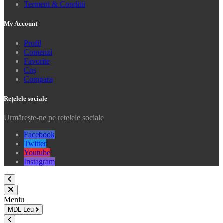
Termeni & Conditii
My Account
Profil
Comenzi
Favorite
Coș
Compara
Rețelele sociale
Urmărește-ne pe rețelele sociale
Facebook
Twitter
Youtube
Instagram
Meniu
MDL
Leu