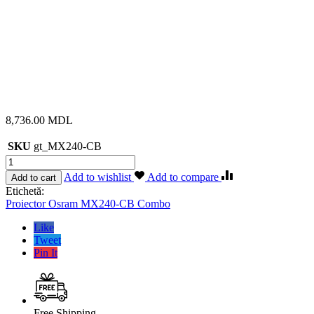
8,736.00
MDL
SKU
gt_MX240-CB
Cantitate
Proiector
Add to wishlist
Add to compare
Add to cart
Osram
Etichetă:
MX240-
Proiector Osram MX240-CB Combo
CB
Combo
Like
Tweet
Pin It
Free Shipping