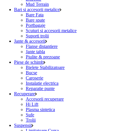
Mud Terrain
Bari si accesorii metalice
Bare Fata
Bare spate
Portbagaje
Scuturi si accesorii metalice
Suporti trolii
Jante & accesorii
Flanse distantiere
Jante tabla
Piulite & prezoane
Piese de schimb
Bielete Stabilizatoare
Bucse
Caroserie
Instalatie electrica
Reparatie punte
Recuperare
Accesorii recuperare
Hi Lift
Plasma sintetica
Sufe
Trolii
Suspensii
Limitatoare Cursa