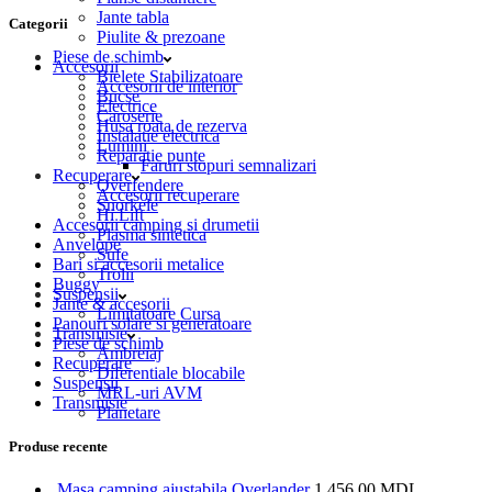
Jante tabla
Categorii
Piulite & prezoane
Piese de schimb
Accesorii
Bielete Stabilizatoare
Accesorii de interior
Bucse
Electrice
Caroserie
Husa roata de rezerva
Instalatie electrica
Lumini
Reparatie punte
Faruri stopuri semnalizari
Recuperare
Overfendere
Accesorii recuperare
Snorkele
Hi Lift
Accesorii camping si drumetii
Plasma sintetica
Anvelope
Sufe
Bari si accesorii metalice
Trolii
Buggy
Suspensii
Jante & accesorii
Limitatoare Cursa
Panouri solare si generatoare
Transmisie
Piese de schimb
Ambreiaj
Recuperare
Diferentiale blocabile
Suspensii
MRL-uri AVM
Transmisie
Planetare
Produse recente
Masa camping ajustabila Overlander
1,456.00
MDL