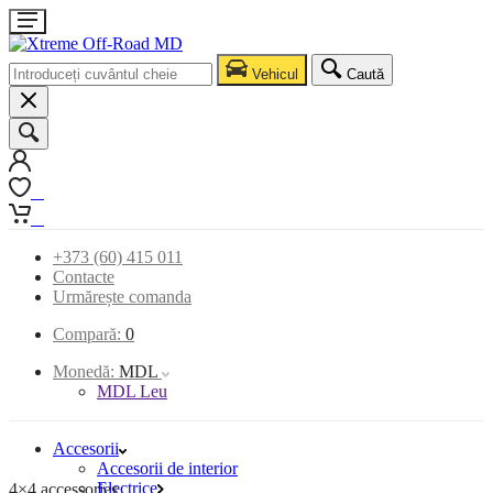
Vehicul
Caută
0
0
+373 (60) 415 011
Contacte
Urmărește comanda
Compară:
0
Monedă:
MDL
MDL Leu
Accesorii
Accesorii de interior
Electrice
4×4 accessories