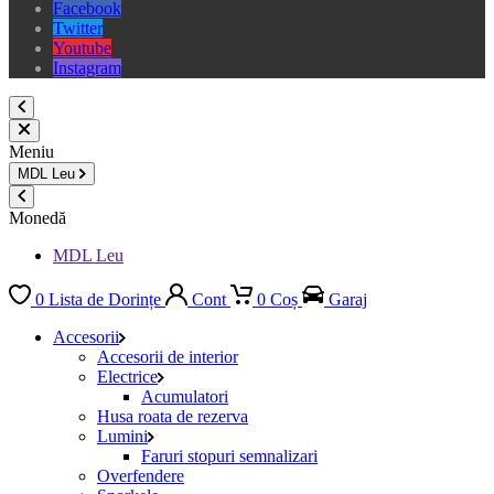
Facebook
Twitter
Youtube
Instagram
Meniu
MDL
Leu
Monedă
MDL Leu
0
Lista de Dorințe
Cont
0
Coș
Garaj
Accesorii
Accesorii de interior
Electrice
Acumulatori
Husa roata de rezerva
Lumini
Faruri stopuri semnalizari
Overfendere