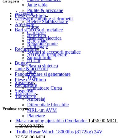
Categorii
Jante tabla
Piulite & prezoane
Accesorii
Piese de schimb
Accesorii camping si drumetii
Bielete Stabilizatoare
Anvelope
Bucse
Bari si accesorii metalice
Caroserie
Bare Fata
Instalatie electrica
Bare spate
Reparatie punte
Portbagaje
Recuperare
Scuturi si accesorii metalice
Accesorii recuperare
Suporti trolii
Hi Lift
Buggy
Plasma sintetica
Jante & accesorii
Sufe
Panouri solare si generatoare
Trolii
Piese de schimb
Suspensii
Recuperare
Limitatoare Cursa
Suspensii
Transmisie
Transmisie
Ambreiaj
Diferentiale blocabile
Produse recente
MRL-uri AVM
Planetare
Masa camping ajustabila Overlander
1,456.00
MDL
1,560.00
MDL
Troliu Husar Winch 18000lbs (8172kg) 24V
27,560.00
MDL