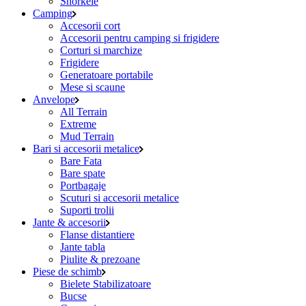
Snorkele
Camping
Accesorii cort
Accesorii pentru camping si frigidere
Corturi si marchize
Frigidere
Generatoare portabile
Mese si scaune
Anvelope
All Terrain
Extreme
Mud Terrain
Bari si accesorii metalice
Bare Fata
Bare spate
Portbagaje
Scuturi si accesorii metalice
Suporti trolii
Jante & accesorii
Flanse distantiere
Jante tabla
Piulite & prezoane
Piese de schimb
Bielete Stabilizatoare
Bucse