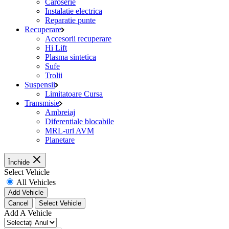
Caroserie
Instalatie electrica
Reparatie punte
Recuperare
Accesorii recuperare
Hi Lift
Plasma sintetica
Sufe
Trolii
Suspensii
Limitatoare Cursa
Transmisie
Ambreiaj
Diferentiale blocabile
MRL-uri AVM
Planetare
Închide
Select Vehicle
All Vehicles
Add Vehicle
Cancel
Select Vehicle
Add A Vehicle