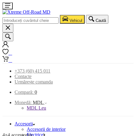
Vehicul
Caută
0
0
+373 (60) 415 011
Contacte
Urmărește comanda
Compară:
0
Monedă:
MDL
MDL Leu
Accesorii
Accesorii de interior
Electrice
4×4 accessories