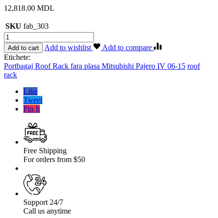
12,818.00
MDL
SKU
fab_303
Cantitate
Portbagaj
Add to wishlist
Add to compare
Add to cart
Roof
Etichete:
Rack
Portbagaj Roof Rack fara plasa Mitsubishi Pajero IV 06-15
roof
fara
rack
plasa
Mitsubishi
Like
Pajero
Tweet
IV
Pin It
06-
15
Free Shipping
For orders from $50
Support 24/7
Call us anytime