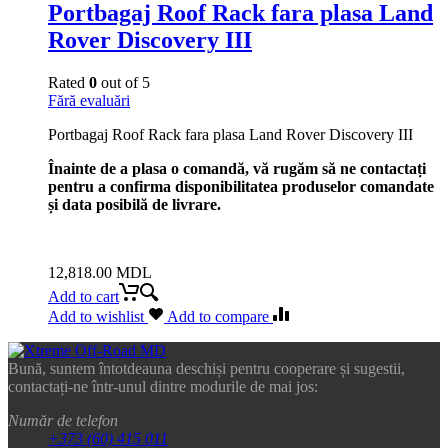
Portbagaj Roof Rack fara plasa Land
Rover Discovery III
Rated
0
out of 5
Fără evaluări
Portbagaj Roof Rack fara plasa Land Rover Discovery III
Înainte de a plasa o comandă, vă rugăm să ne contactați
pentru a confirma disponibilitatea produselor comandate
și data posibilă de livrare.
12,818.00
MDL
Add to cart
Add to wishlist
Add to compare
Bună, suntem întotdeauna deschiși pentru cooperare și sugestii,
contactați-ne într-unul dintre modurile de mai jos:
Număr de telefon
+373 (60) 415 011