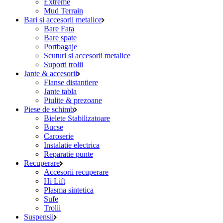
Extreme
Mud Terrain
Bari si accesorii metalice
Bare Fata
Bare spate
Portbagaje
Scuturi si accesorii metalice
Suporti trolii
Jante & accesorii
Flanse distantiere
Jante tabla
Piulite & prezoane
Piese de schimb
Bielete Stabilizatoare
Bucse
Caroserie
Instalatie electrica
Reparatie punte
Recuperare
Accesorii recuperare
Hi Lift
Plasma sintetica
Sufe
Trolii
Suspensii