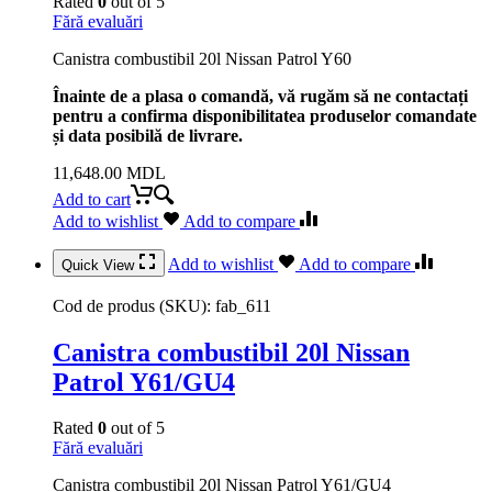
Rated
0
out of 5
Fără evaluări
Canistra combustibil 20l Nissan Patrol Y60
Înainte de a plasa o comandă, vă rugăm să ne contactați
pentru a confirma disponibilitatea produselor comandate
și data posibilă de livrare.
11,648.00
MDL
Add to cart
Add to wishlist
Add to compare
Add to wishlist
Add to compare
Quick View
Cod de produs (SKU):
fab_611
Canistra combustibil 20l Nissan
Patrol Y61/GU4
Rated
0
out of 5
Fără evaluări
Canistra combustibil 20l Nissan Patrol Y61/GU4