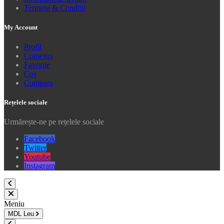
Termeni & Conditii
My Account
Profil
Comenzi
Favorite
Coș
Compara
Rețelele sociale
Urmărește-ne pe rețelele sociale
Facebook
Twitter
Youtube
Instagram
Meniu
MDL
Leu