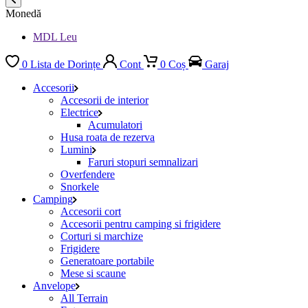
Monedă
MDL Leu
0
Lista de Dorințe
Cont
0
Coș
Garaj
Accesorii
Accesorii de interior
Electrice
Acumulatori
Husa roata de rezerva
Lumini
Faruri stopuri semnalizari
Overfendere
Snorkele
Camping
Accesorii cort
Accesorii pentru camping si frigidere
Corturi si marchize
Frigidere
Generatoare portabile
Mese si scaune
Anvelope
All Terrain