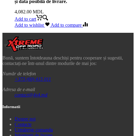
și data posibilă de livrare.
4,082.00
MDL
Add to cart
Add to wishlist
Add to compare
Bună, suntem întotdeauna deschiși pentru cooperare și sugestii,
contactați-ne într-unul dintre modurile de mai jos:
Număr de telefon
+373 (60) 415 011
Adresa de e-mail
contact@4x4.md
Informatii
Despre noi
Contacte
Urmărește comanda
Informații de livrare