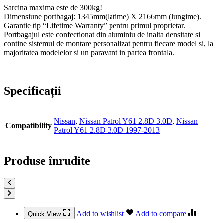
Sarcina maxima este de 300kg!
Dimensiune portbagaj: 1345mm(latime) X 2166mm (lungime).
Garantie tip “Lifetime Warranty” pentru primul proprietar.
Portbagajul este confectionat din aluminiu de inalta densitate si
contine sistemul de montare personalizat pentru fiecare model si, la
majoritatea modelelor si un paravant in partea frontala.
Specificații
Nissan
,
Nissan Patrol Y61 2.8D 3.0D
,
Nissan
Compatibility
Patrol Y61 2.8D 3.0D 1997-2013
Produse înrudite
Add to wishlist
Add to compare
Quick View