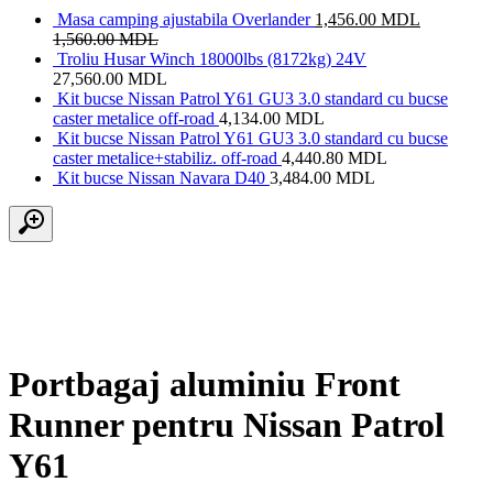
Masa camping ajustabila Overlander
1,456.00
MDL
1,560.00
MDL
Troliu Husar Winch 18000lbs (8172kg) 24V
27,560.00
MDL
Kit bucse Nissan Patrol Y61 GU3 3.0 standard cu bucse
caster metalice off-road
4,134.00
MDL
Kit bucse Nissan Patrol Y61 GU3 3.0 standard cu bucse
caster metalice+stabiliz. off-road
4,440.80
MDL
Kit bucse Nissan Navara D40
3,484.00
MDL
Portbagaj aluminiu Front
Runner pentru Nissan Patrol
Y61