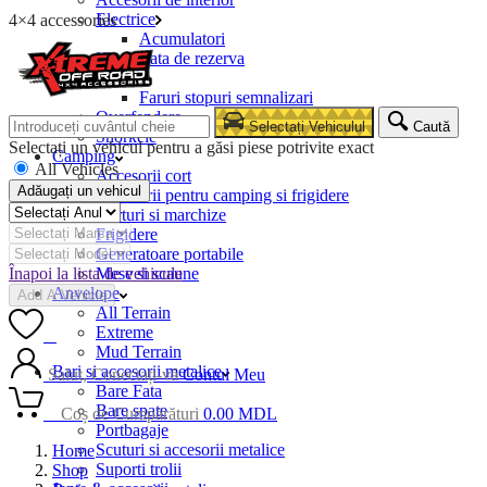
Electrice
4×4 accessories
Acumulatori
Husa roata de rezerva
Lumini
Faruri stopuri semnalizari
Overfendere
Selectați Vehiculul
Caută
Snorkele
Selectați un vehicul pentru a găsi piese potrivite exact
Camping
All Vehicles
Accesorii cort
Adăugați un vehicul
Accesorii pentru camping si frigidere
Corturi si marchize
Frigidere
Generatoare portabile
Înapoi la lista de vehicule
Mese si scaune
Anvelope
Add A Vehicle
All Terrain
Extreme
0
Mud Terrain
Bari si accesorii metalice
Salut, Conectați-vă
Contul Meu
Bare Fata
Bare spate
0
Coș de Cumpărături
0.00
MDL
Portbagaje
Scuturi si accesorii metalice
Home
Suporti trolii
Shop