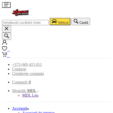
Vehicul
Caută
0
0
+373 (60) 415 011
Contacte
Urmărește comanda
Compară:
0
Monedă:
MDL
MDL Leu
Accesorii
Accesorii de interior