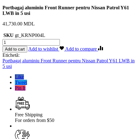
Portbagaj aluminiu Front Runner pentru Nissan Patrol Y61
LWB in 5 usi
41,730.00
MDL
SKU
gt_KRNP004L
Cantitate
Portbagaj
Add to wishlist
Add to compare
Add to cart
aluminiu
Etichetă:
Front
Portbagaj aluminiu Front Runner pentru Nissan Patrol Y61 LWB in
Runner
5 usi
pentru
Nissan
Like
Patrol
Tweet
Y61
Pin It
Free Shipping
For orders from $50