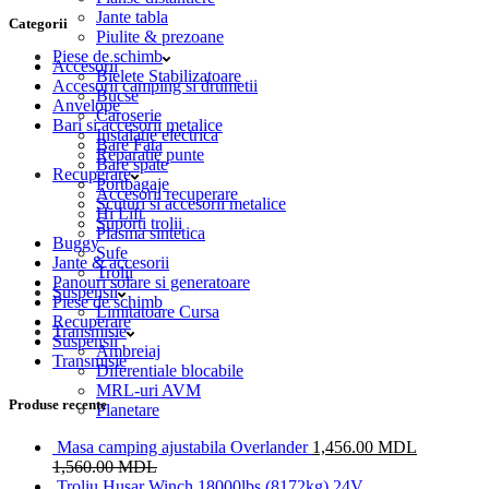
Jante tabla
Categorii
Piulite & prezoane
Piese de schimb
Accesorii
Bielete Stabilizatoare
Accesorii camping si drumetii
Bucse
Anvelope
Caroserie
Bari si accesorii metalice
Instalatie electrica
Bare Fata
Reparatie punte
Bare spate
Recuperare
Portbagaje
Accesorii recuperare
Scuturi si accesorii metalice
Hi Lift
Suporti trolii
Plasma sintetica
Buggy
Sufe
Jante & accesorii
Trolii
Panouri solare si generatoare
Suspensii
Piese de schimb
Limitatoare Cursa
Recuperare
Transmisie
Suspensii
Ambreiaj
Transmisie
Diferentiale blocabile
MRL-uri AVM
Produse recente
Planetare
Masa camping ajustabila Overlander
1,456.00
MDL
1,560.00
MDL
Troliu Husar Winch 18000lbs (8172kg) 24V