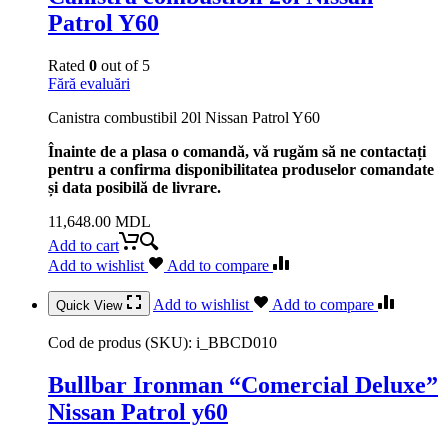
Patrol Y60
Rated
0
out of 5
Fără evaluări
Canistra combustibil 20l Nissan Patrol Y60
Înainte de a plasa o comandă, vă rugăm să ne contactați
pentru a confirma disponibilitatea produselor comandate
și data posibilă de livrare.
11,648.00
MDL
Add to cart
Add to wishlist
Add to compare
Add to wishlist
Add to compare
Quick View
Cod de produs (SKU):
i_BBCD010
Bullbar Ironman “Comercial Deluxe”
Nissan Patrol y60