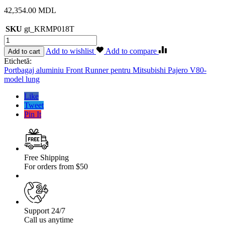
42,354.00
MDL
SKU
gt_KRMP018T
Cantitate
Portbagaj
Add to wishlist
Add to compare
Add to cart
aluminiu
Etichetă:
Front
Portbagaj aluminiu Front Runner pentru Mitsubishi Pajero V80-
Runner
model lung
pentru
Mitsubishi
Like
Pajero
Tweet
V80
Pin It
Free Shipping
For orders from $50
Support 24/7
Call us anytime