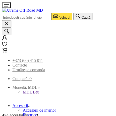
Vehicul
Caută
0
0
+373 (60) 415 011
Contacte
Urmărește comanda
Compară:
0
Monedă:
MDL
MDL Leu
Accesorii
Accesorii de interior
Electrice
4×4 accessories