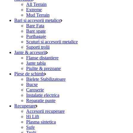
All Terrain
Extreme
Mud Terrain
Bari si accesorii metalice
Bare Fata
Bare spate
Portbagaje
Scuturi si accesorii metalice
Suporti trolii
Jante & accesorii
Flanse distantiere
Jante tabla
Piulite & prezoane
Piese de schimb
Bielete Stabilizatoare
Bucse
Caroserie
Instalatie electrica
Reparatie punte
Recuperare
Accesorii recuperare
Hi Lift
Plasma sintetica
Sufe
Trolii