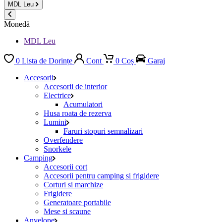
MDL
Leu
Monedă
MDL Leu
0
Lista de Dorințe
Cont
0
Coș
Garaj
Accesorii
Accesorii de interior
Electrice
Acumulatori
Husa roata de rezerva
Lumini
Faruri stopuri semnalizari
Overfendere
Snorkele
Camping
Accesorii cort
Accesorii pentru camping si frigidere
Corturi si marchize
Frigidere
Generatoare portabile
Mese si scaune
Anvelope