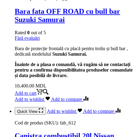
Bara fata OFF ROAD cu bull bar
Suzuki Samurai
Rated
0
out of 5
Fără evaluări
Bara de protecție frontală cu placă pentru troliu și bull bar ,
dedicată modelului
Suzuki Samurai.
Înainte de a plasa o comandă, vă rugăm să ne contactați
pentru a confirma disponibilitatea produselor comandate
și data posibilă de livrare.
10,400.00
MDL
Add to cart
Add to wishlist
Add to compare
Add to wishlist
Add to compare
Quick View
Cod de produs (SKU):
fab_612
Canistra combustibil 20l Nissan