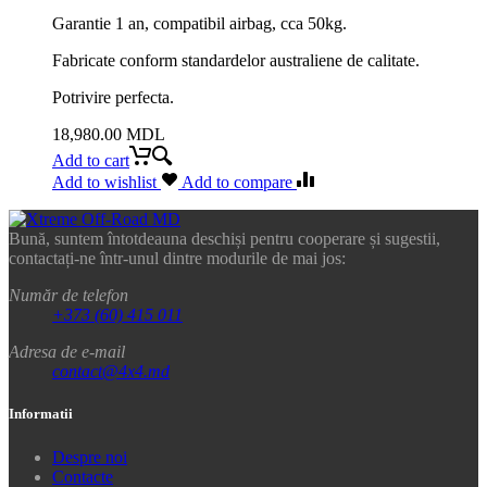
Garantie 1 an, compatibil airbag, cca 50kg.
Fabricate conform standardelor australiene de calitate.
Potrivire perfecta.
18,980.00
MDL
Add to cart
Add to wishlist
Add to compare
Bună, suntem întotdeauna deschiși pentru cooperare și sugestii,
contactați-ne într-unul dintre modurile de mai jos:
Număr de telefon
+373 (60) 415 011
Adresa de e-mail
contact@4x4.md
Informatii
Despre noi
Contacte