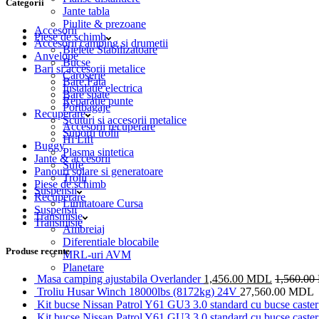
Categorii
Jante tabla
Piulite & prezoane
Accesorii
Piese de schimb
Accesorii camping si drumetii
Bielete Stabilizatoare
Anvelope
Bucse
Bari si accesorii metalice
Caroserie
Bare Fata
Instalatie electrica
Bare spate
Reparatie punte
Portbagaje
Recuperare
Scuturi si accesorii metalice
Accesorii recuperare
Suporti trolii
Hi Lift
Buggy
Plasma sintetica
Jante & accesorii
Sufe
Panouri solare si generatoare
Trolii
Piese de schimb
Suspensii
Recuperare
Limitatoare Cursa
Suspensii
Transmisie
Transmisie
Ambreiaj
Diferentiale blocabile
Produse recente
MRL-uri AVM
Planetare
Masa camping ajustabila Overlander
1,456.00
MDL
1,560.00
Troliu Husar Winch 18000lbs (8172kg) 24V
27,560.00
MDL
Kit bucse Nissan Patrol Y61 GU3 3.0 standard cu bucse caster 
Kit bucse Nissan Patrol Y61 GU3 3.0 standard cu bucse caster 