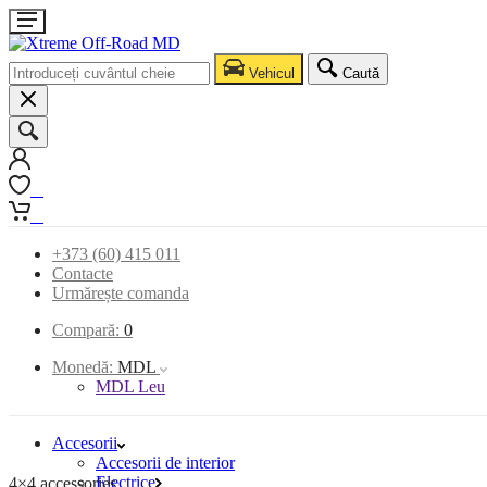
Vehicul
Caută
0
0
+373 (60) 415 011
Contacte
Urmărește comanda
Compară:
0
Monedă:
MDL
MDL Leu
Accesorii
Accesorii de interior
Electrice
4×4 accessories