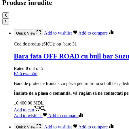
Produse înrudite
Add to wishlist
Add to compare
Quick View
Cod de produs (SKU):
op_bare 31
Bara fata OFF ROAD cu bull bar Suz
Rated
0
out of 5
Fără evaluări
Bara de protecție frontală cu placă pentru troliu și bull bar , d
Înainte de a plasa o comandă, vă rugăm să ne contactați pen
10,400.00
MDL
Add to cart
Add to wishlist
Add to compare
Add to wishlist
Add to compare
Quick View