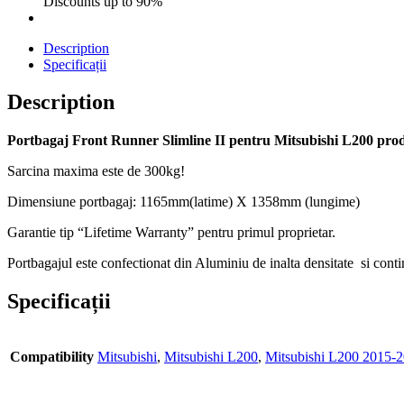
Discounts up to 90%
Description
Specificații
Description
Portbagaj Front Runner Slimline II pentru Mitsubishi L200 produ
Sarcina maxima este de 300kg!
Dimensiune portbagaj: 1165mm(latime) X 1358mm (lungime)
Garantie tip “Lifetime Warranty” pentru primul proprietar.
Portbagajul este confectionat din Aluminiu de inalta densitate si conti
Specificații
Compatibility
Mitsubishi
,
Mitsubishi L200
,
Mitsubishi L200 2015-