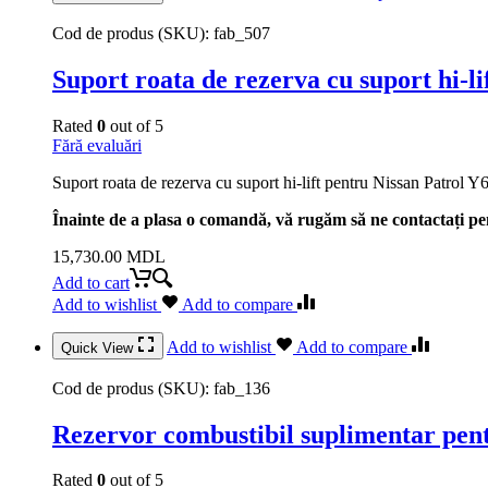
Cod de produs (SKU):
fab_507
Suport roata de rezerva cu suport hi-li
Rated
0
out of 5
Fără evaluări
Suport roata de rezerva cu suport hi-lift pentru Nissan Patrol Y
Înainte de a plasa o comandă, vă rugăm să ne contactați pen
15,730.00
MDL
Add to cart
Add to wishlist
Add to compare
Add to wishlist
Add to compare
Quick View
Cod de produs (SKU):
fab_136
Rezervor combustibil suplimentar pen
Rated
0
out of 5