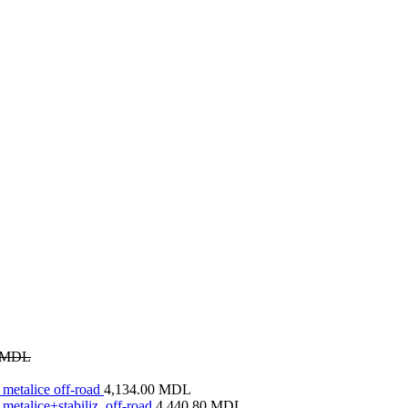
MDL
metalice off-road
4,134.00
MDL
metalice+stabiliz. off-road
4,440.80
MDL